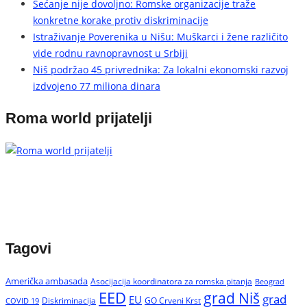
Sećanje nije dovoljno: Romske organizacije traže
konkretne korake protiv diskriminacije
Istraživanje Poverenika u Nišu: Muškarci i žene različito
vide rodnu ravnopravnost u Srbiji
Niš podržao 45 privrednika: Za lokalni ekonomski razvoj
izdvojeno 77 miliona dinara
Roma world prijatelji
Tagovi
Američka ambasada
Asocijacija koordinatora za romska pitanja
Beograd
EED
grad Niš
grad
EU
Diskriminacija
GO Crveni Krst
COVID 19