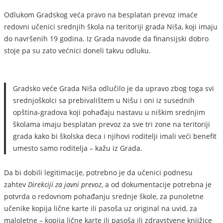
Odlukom Gradskog veća pravo na besplatan prevoz imaće
redovni učenici srednjih škola na teritoriji grada Niša, koji imaju
do navršenih 19 godina. Iz Grada navode da finansijski dobro
stoje pa su zato većnici doneli takvu odluku.
Gradsko veće Grada Niša odlučilo je da upravo zbog toga svi
srednjoškolci sa prebivalištem u Nišu i oni iz susednih
opština-gradova koji pohađaju nastavu u niškim srednjim
školama imaju besplatan prevoz za sve tri zone na teritoriji
grada kako bi školska deca i njihovi roditelji imali veći benefit
umesto samo roditelja – kažu iz Grada.
Da bi dobili legitimacije, potrebno je da učenici podnesu
zahtev
Direkciji za javni prevoz
, a od dokumentacije potrebna je
potvrda o redovnom pohađanju srednje škole, za punoletne
učenike kopija lične karte ili pasoša uz original na uvid, za
maloletne – kopija lične karte ili pasoša ili zdravstvene knjižice