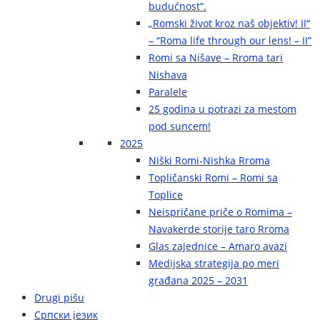
budućnost“.
„Romski život kroz naš objektiv! II“
– “Roma life through our lens! – II”
Romi sa Nišave – Rroma tari
Nishava
Paralele
25 godina u potrazi za mestom
pod suncem!
2025
Niški Romi-Nishka Rroma
Topličanski Romi – Romi sa
Toplice
Neispričane priče o Romima –
Navakerde storije taro Rroma
Glas zajednice – Amaro avazi
Medijska strategija po meri
građana 2025 – 2031
Drugi pišu
Српски језик