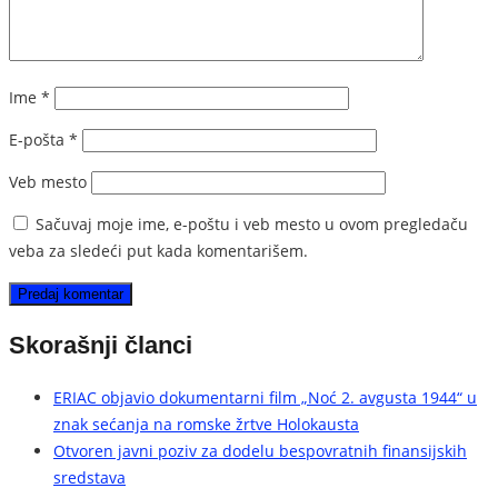
Ime
*
E-pošta
*
Veb mesto
Sačuvaj moje ime, e-poštu i veb mesto u ovom pregledaču
veba za sledeći put kada komentarišem.
Skorašnji članci
ERIAC objavio dokumentarni film „Noć 2. avgusta 1944“ u
znak sećanja na romske žrtve Holokausta
Otvoren javni poziv za dodelu bespovratnih finansijskih
sredstava