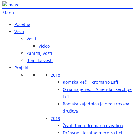
Menu
Početna
Vesti
Vesti
Video
Zanimljivosti
Romske vesti
Projekti
2018
Romska Reč – Rromano Lafi
O nama je reč – Amendar kerol pe
lafi
Romska zajednica je deo srpskog
društva
2019
Život Roma-Rromano dživdipa
Državne i lokalne mere za bolji