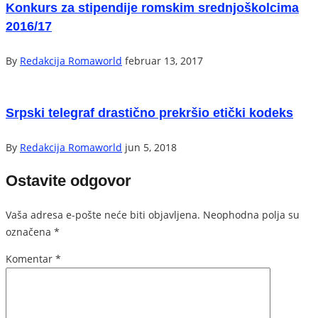
Konkurs za stipendije romskim srednjoškolcima
2016/17
By
Redakcija Romaworld
februar 13, 2017
Srpski telegraf drastično prekršio etički kodeks
By
Redakcija Romaworld
jun 5, 2018
Ostavite odgovor
Vaša adresa e-pošte neće biti objavljena.
Neophodna polja su
označena
*
Komentar
*