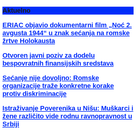
Aktuelno
ERIAC objavio dokumentarni film „Noć 2.
avgusta 1944“ u znak sećanja na romske
žrtve Holokausta
Otvoren javni poziv za dodelu
bespovratnih finansijskih sredstava
Sećanje nije dovoljno: Romske
organizacije traže konkretne korake
protiv diskriminacije
Istraživanje Poverenika u Nišu: Muškarci i
žene različito vide rodnu ravnopravnost u
Srbiji