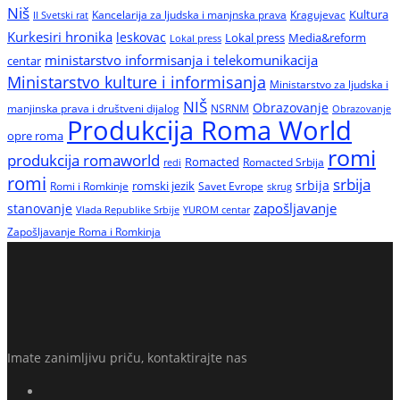
Niš
Kultura
Kancelarija za ljudska i manjnska prava
Kragujevac
II Svetski rat
Kurkesiri hronika
leskovac
Media&reform
Lokal press
Lokal press
ministarstvo informisanja i telekomunikacija
centar
Ministarstvo kulture i informisanja
Ministarstvo za ljudska i
NIŠ
Obrazovanje
manjinska prava i društveni dijalog
NSRNM
Obrazovanje
Produkcija Roma World
opre roma
romi
produkcija romaworld
Romacted
Romacted Srbija
redi
romi
srbija
srbija
Romi i Romkinje
romski jezik
Savet Evrope
skrug
zapošljavanje
stanovanje
Vlada Republike Srbije
YUROM centar
Zapošljavanje Roma i Romkinja
Imate zanimljivu priču, kontaktirajte nas