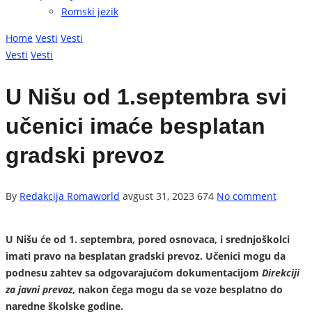
Romski jezik
Home
Vesti
Vesti
Vesti
Vesti
U Nišu od 1.septembra svi
učenici imaće besplatan
gradski prevoz
By
Redakcija Romaworld
avgust 31, 2023
674
No comment
U Nišu će od 1. septembra, pored osnovaca, i srednjoškolci
imati pravo na besplatan gradski prevoz. Učenici mogu da
podnesu zahtev sa odgovarajućom dokumentacijom
Direkciji
za javni prevoz
, nakon čega mogu da se voze besplatno do
naredne školske godine.