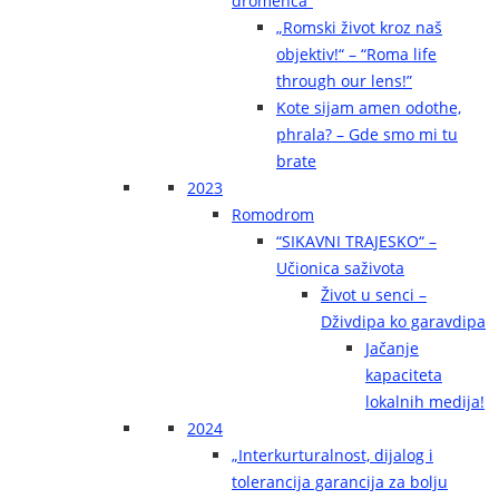
dromenca“
„Romski život kroz naš
objektiv!“ – “Roma life
through our lens!”
Kote sijam amen odothe,
phrala? – Gde smo mi tu
brate
2023
Romodrom
“SIKAVNI TRAJESKO“ –
Učionica saživota
Život u senci –
Dživdipa ko garavdipa
Jačanje
kapaciteta
lokalnih medija!
2024
„Interkurturalnost, dijalog i
tolerancija garancija za bolju