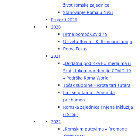
život romske zajednice
Stanovanje Roma u Nišu
Projekti 2026
2020
Hitna pomoć Covid 19
U svetu Roma – Ki Rromani lumija
Roma Fokus
2021
„Dodatna podrška EU medijima u
Srbiji tokom pandemije COVID-19
– Podrška Roma World “
Točak sudbine – Rrota tari sutara
I mi se pitamo – Amen da
puchamen
Romska zajednica i njena inkluzija
u Srbiji
2022
„Romskim putevima – Rromane