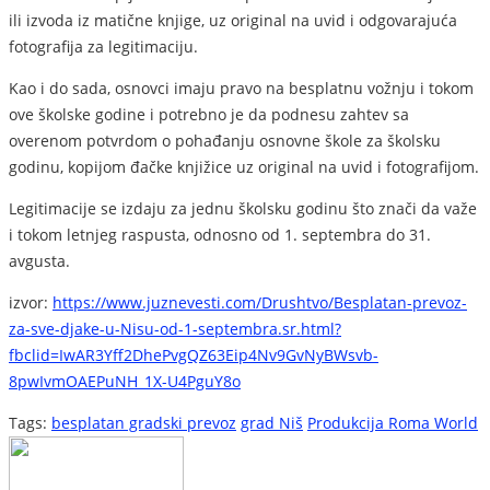
ili izvoda iz matične knjige, uz original na uvid i odgovarajuća
fotografija za legitimaciju.
Kao i do sada, osnovci imaju pravo na besplatnu vožnju i tokom
ove školske godine i potrebno je da podnesu zahtev sa
overenom potvrdom o pohađanju osnovne škole za školsku
godinu, kopijom đačke knjižice uz original na uvid i fotografijom.
Legitimacije se izdaju za jednu školsku godinu što znači da važe
i tokom letnjeg raspusta, odnosno od 1. septembra do 31.
avgusta.
izvor:
https://www.juznevesti.com/Drushtvo/Besplatan-prevoz-
za-sve-djake-u-Nisu-od-1-septembra.sr.html?
fbclid=IwAR3Yff2DhePvgQZ63Eip4Nv9GvNyBWsvb-
8pwIvmOAEPuNH_1X-U4PguY8o
Tags:
besplatan gradski prevoz
grad Niš
Produkcija Roma World