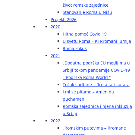
život romske zajednice
Stanovanje Roma u Nišu
Projekti 2026
2020
Hitna pomoć Covid 19
U svetu Roma – Ki Rromani lumija
Roma Fokus
2021
„Dodatna podrška EU medijima u
Srbiji tokom pandemije COVID-19
– Podrška Roma World “
Točak sudbine – Rrota tari sutara
I mi se pitamo – Amen da
puchamen
Romska zajednica i njena inkluzija
u Srbiji
2022
„Romskim putevima – Rromane