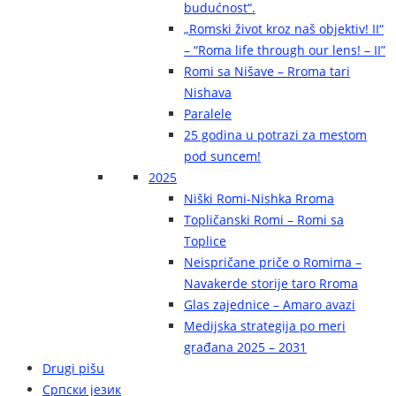
budućnost“.
„Romski život kroz naš objektiv! II“
– “Roma life through our lens! – II”
Romi sa Nišave – Rroma tari
Nishava
Paralele
25 godina u potrazi za mestom
pod suncem!
2025
Niški Romi-Nishka Rroma
Topličanski Romi – Romi sa
Toplice
Neispričane priče o Romima –
Navakerde storije taro Rroma
Glas zajednice – Amaro avazi
Medijska strategija po meri
građana 2025 – 2031
Drugi pišu
Српски језик