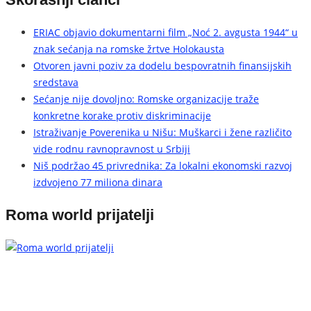
ERIAC objavio dokumentarni film „Noć 2. avgusta 1944“ u
znak sećanja na romske žrtve Holokausta
Otvoren javni poziv za dodelu bespovratnih finansijskih
sredstava
Sećanje nije dovoljno: Romske organizacije traže
konkretne korake protiv diskriminacije
Istraživanje Poverenika u Nišu: Muškarci i žene različito
vide rodnu ravnopravnost u Srbiji
Niš podržao 45 privrednika: Za lokalni ekonomski razvoj
izdvojeno 77 miliona dinara
Roma world prijatelji