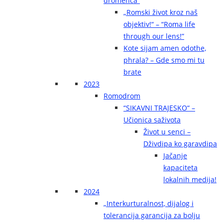
dromenca“
„Romski život kroz naš
objektiv!“ – “Roma life
through our lens!”
Kote sijam amen odothe,
phrala? – Gde smo mi tu
brate
2023
Romodrom
“SIKAVNI TRAJESKO“ –
Učionica saživota
Život u senci –
Dživdipa ko garavdipa
Jačanje
kapaciteta
lokalnih medija!
2024
„Interkurturalnost, dijalog i
tolerancija garancija za bolju