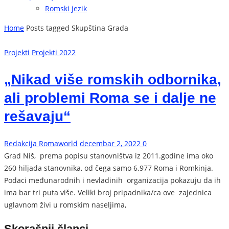
Romski jezik
Home
Posts tagged Skupština Grada
Projekti
Projekti 2022
„Nikad više romskih odbornika,
ali problemi Roma se i dalje ne
rešavaju“
Redakcija Romaworld
decembar 2, 2022
0
Grad Niš, prema popisu stanovništva iz 2011.godine ima oko
260 hiljada stanovnika, od čega samo 6.977 Roma i Romkinja.
Podaci međunarodnih i nevladinih organizacija pokazuju da ih
ima bar tri puta više. Veliki broj pripadnika/ca ove zajednica
uglavnom živi u romskim naseljima,
Skorašnji članci