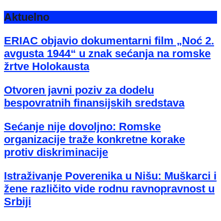
Aktuelno
ERIAC objavio dokumentarni film „Noć 2.
avgusta 1944“ u znak sećanja na romske
žrtve Holokausta
Otvoren javni poziv za dodelu
bespovratnih finansijskih sredstava
Sećanje nije dovoljno: Romske
organizacije traže konkretne korake
protiv diskriminacije
Istraživanje Poverenika u Nišu: Muškarci i
žene različito vide rodnu ravnopravnost u
Srbiji