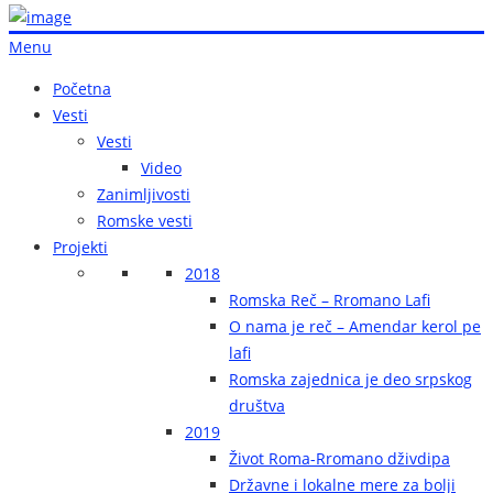
Menu
Početna
Vesti
Vesti
Video
Zanimljivosti
Romske vesti
Projekti
2018
Romska Reč – Rromano Lafi
O nama je reč – Amendar kerol pe
lafi
Romska zajednica je deo srpskog
društva
2019
Život Roma-Rromano dživdipa
Državne i lokalne mere za bolji