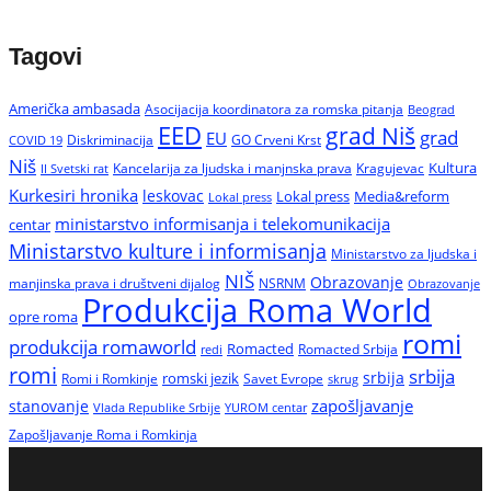
Tagovi
Američka ambasada
Asocijacija koordinatora za romska pitanja
Beograd
EED
grad Niš
grad
EU
Diskriminacija
GO Crveni Krst
COVID 19
Niš
Kultura
Kancelarija za ljudska i manjnska prava
Kragujevac
II Svetski rat
Kurkesiri hronika
leskovac
Media&reform
Lokal press
Lokal press
ministarstvo informisanja i telekomunikacija
centar
Ministarstvo kulture i informisanja
Ministarstvo za ljudska i
NIŠ
Obrazovanje
manjinska prava i društveni dijalog
NSRNM
Obrazovanje
Produkcija Roma World
opre roma
romi
produkcija romaworld
Romacted
Romacted Srbija
redi
romi
srbija
srbija
Romi i Romkinje
romski jezik
Savet Evrope
skrug
zapošljavanje
stanovanje
Vlada Republike Srbije
YUROM centar
Zapošljavanje Roma i Romkinja