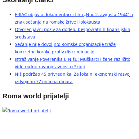
ERIAC objavio dokumentarni film „Noć 2. avgusta 1944“ u
znak sećanja na romske žrtve Holokausta
Otvoren javni poziv za dodelu bespovratnih finansijskih
sredstava
Sećanje nije dovoljno: Romske organizacije traže
konkretne korake protiv diskriminacije
Istraživanje Poverenika u Nišu: Muškarci i žene različito
vide rodnu ravnopravnost u Srbiji
Niš podržao 45 privrednika: Za lokalni ekonomski razvoj
izdvojeno 77 miliona dinara
Roma world prijatelji