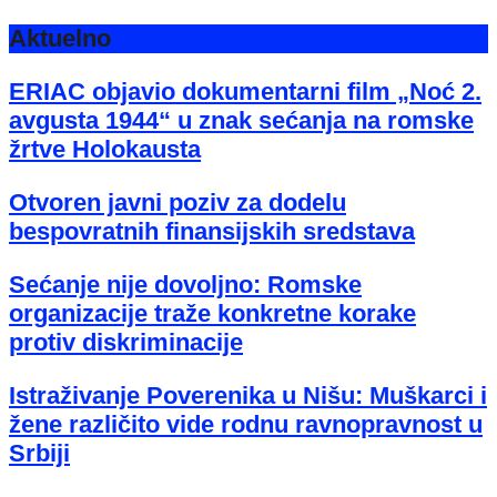
Aktuelno
ERIAC objavio dokumentarni film „Noć 2.
avgusta 1944“ u znak sećanja na romske
žrtve Holokausta
Otvoren javni poziv za dodelu
bespovratnih finansijskih sredstava
Sećanje nije dovoljno: Romske
organizacije traže konkretne korake
protiv diskriminacije
Istraživanje Poverenika u Nišu: Muškarci i
žene različito vide rodnu ravnopravnost u
Srbiji