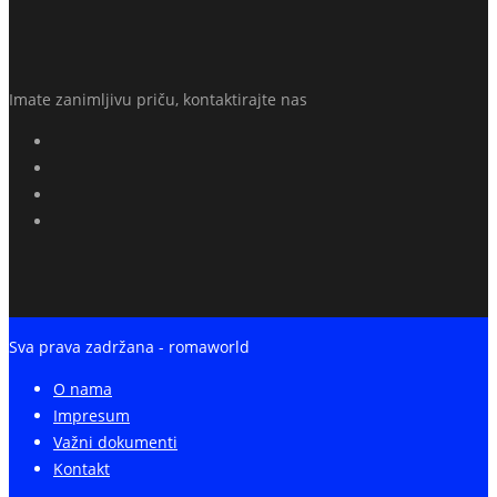
Imate zanimljivu priču, kontaktirajte nas
Sva prava zadržana - romaworld
O nama
Impresum
Važni dokumenti
Kontakt