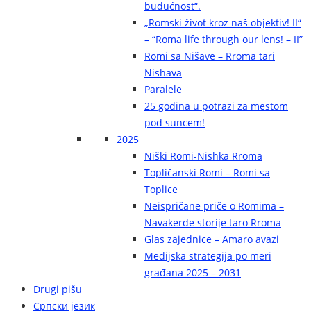
budućnost“.
„Romski život kroz naš objektiv! II“
– “Roma life through our lens! – II”
Romi sa Nišave – Rroma tari
Nishava
Paralele
25 godina u potrazi za mestom
pod suncem!
2025
Niški Romi-Nishka Rroma
Topličanski Romi – Romi sa
Toplice
Neispričane priče o Romima –
Navakerde storije taro Rroma
Glas zajednice – Amaro avazi
Medijska strategija po meri
građana 2025 – 2031
Drugi pišu
Српски језик