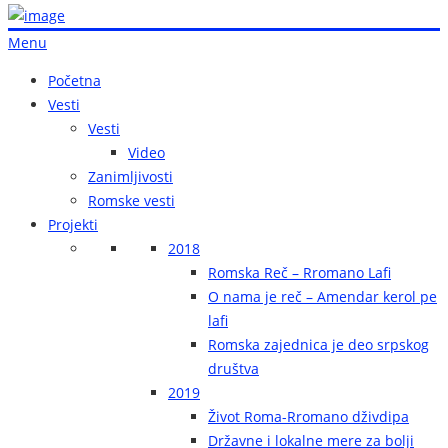
Menu
Početna
Vesti
Vesti
Video
Zanimljivosti
Romske vesti
Projekti
2018
Romska Reč – Rromano Lafi
O nama je reč – Amendar kerol pe
lafi
Romska zajednica je deo srpskog
društva
2019
Život Roma-Rromano dživdipa
Državne i lokalne mere za bolji