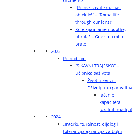
dromenca“
„Romski život kroz naš
objektiv!“ – “Roma life
through our lens!”
Kote sijam amen odothe,
phrala? – Gde smo mi tu
brate
2023
Romodrom
“SIKAVNI TRAJESKO“ –
Učionica saživota
Život u senci –
Dživdipa ko garavdipa
Jačanje
kapaciteta
lokalnih medija!
2024
„Interkurturalnost, dijalog i
tolerancija garancija za bolju