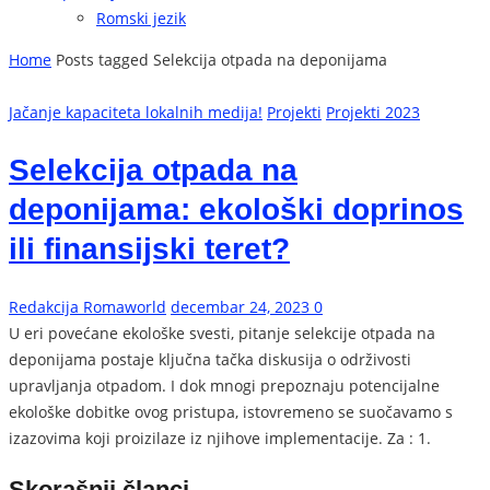
Romski jezik
Home
Posts tagged Selekcija otpada na deponijama
Jačanje kapaciteta lokalnih medija!
Projekti
Projekti 2023
Selekcija otpada na
deponijama: ekološki doprinos
ili finansijski teret?
Redakcija Romaworld
decembar 24, 2023
0
U eri povećane ekološke svesti, pitanje selekcije otpada na
deponijama postaje ključna tačka diskusija o održivosti
upravljanja otpadom. I dok mnogi prepoznaju potencijalne
ekološke dobitke ovog pristupa, istovremeno se suočavamo s
izazovima koji proizilaze iz njihove implementacije. Za : 1.
Skorašnji članci