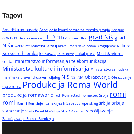
Tagovi
Američka ambasada
Asocijacija koordinatora za romska pitanja
Beograd
EED
grad Niš
grad
EU
Diskriminacija
GO Crveni Krst
COVID 19
Niš
Kultura
Kancelarija za ljudska i manjnska prava
Kragujevac
II Svetski rat
Kurkesiri hronika
leskovac
Media&reform
Lokal press
Lokal press
ministarstvo informisanja i telekomunikacija
centar
Ministarstvo kulture i informisanja
Ministarstvo za ljudska i
NIŠ
Obrazovanje
manjinska prava i društveni dijalog
NSRNM
Obrazovanje
Produkcija Roma World
opre roma
romi
produkcija romaworld
Romacted
Romacted Srbija
redi
romi
srbija
srbija
Romi i Romkinje
romski jezik
Savet Evrope
skrug
zapošljavanje
stanovanje
Vlada Republike Srbije
YUROM centar
Zapošljavanje Roma i Romkinja