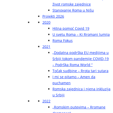
život romske zajednice
Stanovanje Roma u Nišu
Projekti 2026
2020
Hitna pomoć Covid 19
U svetu Roma – Ki Rromani lumija
Roma Fokus
2021
„Dodatna podrška EU medijima u
Srbiji tokom pandemije COVID-19
– Podrška Roma World “
Točak sudbine – Rrota tari sutara
I mi se pitamo – Amen da
puchamen
Romska zajednica i njena inkluzija
u Srbiji
2022
„Romskim putevima – Rromane