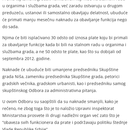
u organima i službama grada, već zaradu ostvaruju u drugom
preduzeću, ustanovi ili samostalno obavljaju delatnost, ubuduće
će primati manju mesečnu naknadu za obavljanje funkcija nego
do sada.
Njima će biti isplaćivano 30 odsto od iznosa plate koju bi primali
za obavljanje funkcije kada bi bili na stalnom radu u organima i
službama grada, a ne 50 odsto te plate, kao što su dobijali od
septembra 2012. godine.
Naknade će ubuduće biti umanjene predsedniku Skupštine
grada Niša, zameniku predsednika Skupštine grada, petorici
gradskih večnika, gradskom urbanisti, kao i predsedniku samog
skupštinskog Odbora za administrativna pitanja.
U ovom Odboru su saopštili da su naknade smanjili, kako je
rečeno, ne zbog toga što je to naložio Upravni inspektorat
Ministarstva prosvete ili drugi nadležni organ već zato što je
“obaveza svih funkcionera da prate i podržavaju politiku štednje
Vlade Republike Srbije”.