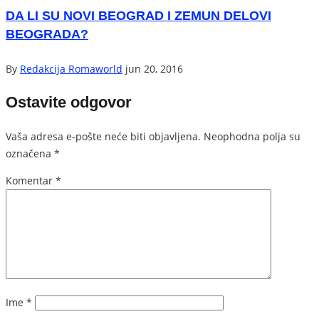
DA LI SU NOVI BEOGRAD I ZEMUN DELOVI
BEOGRADA?
By
Redakcija Romaworld
jun 20, 2016
Ostavite odgovor
Vaša adresa e-pošte neće biti objavljena.
Neophodna polja su
označena
*
Komentar
*
Ime
*