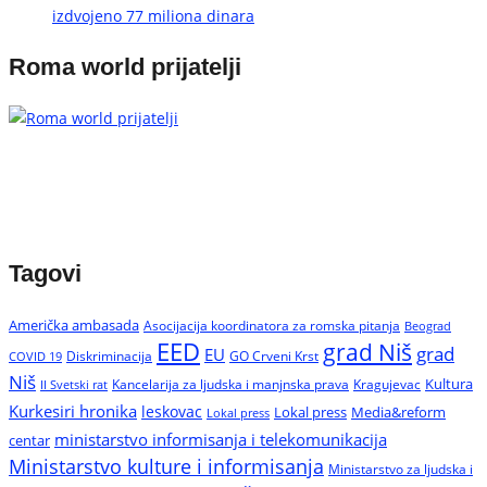
izdvojeno 77 miliona dinara
Roma world prijatelji
Tagovi
Američka ambasada
Asocijacija koordinatora za romska pitanja
Beograd
EED
grad Niš
grad
EU
Diskriminacija
GO Crveni Krst
COVID 19
Niš
Kultura
Kancelarija za ljudska i manjnska prava
Kragujevac
II Svetski rat
Kurkesiri hronika
leskovac
Media&reform
Lokal press
Lokal press
ministarstvo informisanja i telekomunikacija
centar
Ministarstvo kulture i informisanja
Ministarstvo za ljudska i