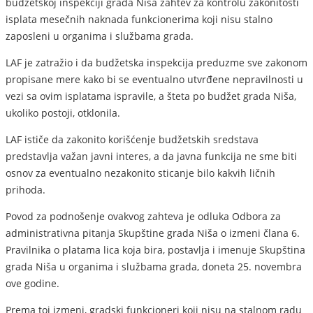
budžetskoj inspekciji grada Niša zahtev za kontrolu zakonitosti
isplata mesečnih naknada funkcionerima koji nisu stalno
zaposleni u organima i službama grada.
LAF je zatražio i da budžetska inspekcija preduzme sve zakonom
propisane mere kako bi se eventualno utvrđene nepravilnosti u
vezi sa ovim isplatama ispravile, a šteta po budžet grada Niša,
ukoliko postoji, otklonila.
LAF ističe da zakonito korišćenje budžetskih sredstava
predstavlja važan javni interes, a da javna funkcija ne sme biti
osnov za eventualno nezakonito sticanje bilo kakvih ličnih
prihoda.
Povod za podnošenje ovakvog zahteva je odluka Odbora za
administrativna pitanja Skupštine grada Niša o izmeni člana 6.
Pravilnika o platama lica koja bira, postavlja i imenuje Skupština
grada Niša u organima i službama grada, doneta 25. novembra
ove godine.
Prema toj izmeni, gradski funkcioneri koji nisu na stalnom radu