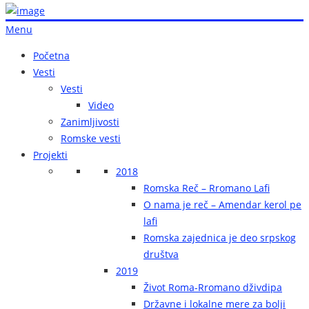
Menu
Početna
Vesti
Vesti
Video
Zanimljivosti
Romske vesti
Projekti
2018
Romska Reč – Rromano Lafi
O nama je reč – Amendar kerol pe
lafi
Romska zajednica je deo srpskog
društva
2019
Život Roma-Rromano dživdipa
Državne i lokalne mere za bolji