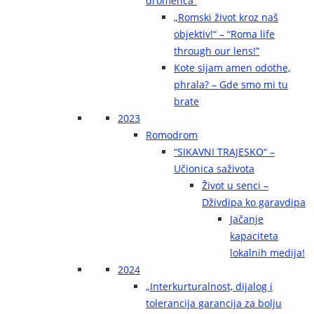
dromenca“
„Romski život kroz naš
objektiv!“ – “Roma life
through our lens!”
Kote sijam amen odothe,
phrala? – Gde smo mi tu
brate
2023
Romodrom
“SIKAVNI TRAJESKO“ –
Učionica saživota
Život u senci –
Dživdipa ko garavdipa
Jačanje
kapaciteta
lokalnih medija!
2024
„Interkurturalnost, dijalog i
tolerancija garancija za bolju