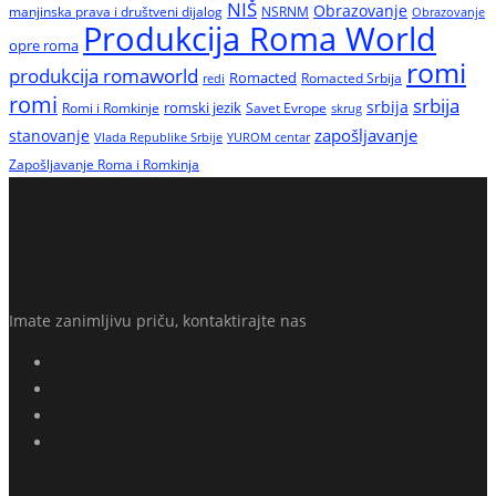
NIŠ
Obrazovanje
manjinska prava i društveni dijalog
NSRNM
Obrazovanje
Produkcija Roma World
opre roma
romi
produkcija romaworld
Romacted
Romacted Srbija
redi
romi
srbija
srbija
Romi i Romkinje
romski jezik
Savet Evrope
skrug
zapošljavanje
stanovanje
Vlada Republike Srbije
YUROM centar
Zapošljavanje Roma i Romkinja
Imate zanimljivu priču, kontaktirajte nas