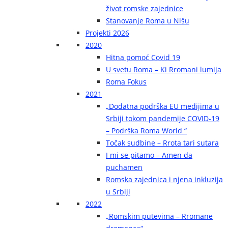
život romske zajednice
Stanovanje Roma u Nišu
Projekti 2026
2020
Hitna pomoć Covid 19
U svetu Roma – Ki Rromani lumija
Roma Fokus
2021
„Dodatna podrška EU medijima u
Srbiji tokom pandemije COVID-19
– Podrška Roma World “
Točak sudbine – Rrota tari sutara
I mi se pitamo – Amen da
puchamen
Romska zajednica i njena inkluzija
u Srbiji
2022
„Romskim putevima – Rromane