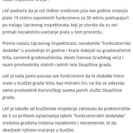
LAF podseća da je isti Odbor sredinom jula ove godine smanjio
plate 19 stalno zaposlenih funkcionera za 30 odsto, postupajući
po nalogu Upravnog inspektorata, koji je utvrdio da su oni
primali nezakonito uvećanje plata u tom procentu.
Prema nalazu Upravnog inspektorata, nezakonite “funkcionerske
dodatke” u poslednje tri godine i kraće dobijali su gradonačelnik
Niša, zamenik gradonačelnika, devet članova Gradskog veća i
osam predsednika stalnih radnih tela Skupštine grada.
LAF je tada javno pozvao ove funkcionere da te dodatke hitno
vrate u budžet grada Niša, kao moralni čin, na šta se odazvao
samo predsednik Korisničkog saveta javnih službi Skupštine
grada.
LAF je takođe od budžetske inspekcije zahtevao da prekontroliše
da li su prilikom isplaćivanja takvih “funkcionerskih dodataka”
sredstva građana trošena nezakonito i nenamenski, te da
obezbedi njihovo vraćanje u budžet.