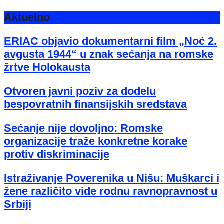
Aktuelno
ERIAC objavio dokumentarni film „Noć 2.
avgusta 1944“ u znak sećanja na romske
žrtve Holokausta
Otvoren javni poziv za dodelu
bespovratnih finansijskih sredstava
Sećanje nije dovoljno: Romske
organizacije traže konkretne korake
protiv diskriminacije
Istraživanje Poverenika u Nišu: Muškarci i
žene različito vide rodnu ravnopravnost u
Srbiji