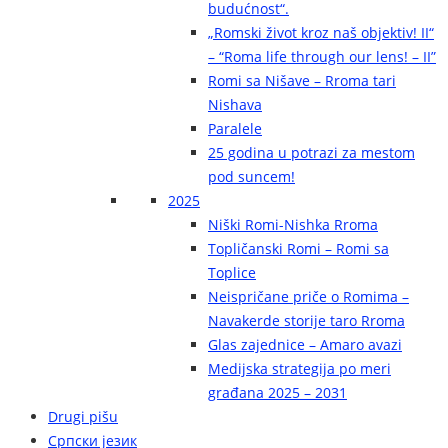
budućnost“.
„Romski život kroz naš objektiv! II“
– “Roma life through our lens! – II”
Romi sa Nišave – Rroma tari
Nishava
Paralele
25 godina u potrazi za mestom
pod suncem!
2025
Niški Romi-Nishka Rroma
Topličanski Romi – Romi sa
Toplice
Neispričane priče o Romima –
Navakerde storije taro Rroma
Glas zajednice – Amaro avazi
Medijska strategija po meri
građana 2025 – 2031
Drugi pišu
Српски језик