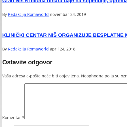
Grad Niš 5 milona dinara daje na stipendije, oprem
By
Redakcija Romaworld
novembar 24, 2019
KLINIČKI CENTAR NIŠ ORGANIZUJE BESPLATN
By
Redakcija Romaworld
april 24, 2018
Ostavite odgovor
Vaša adresa e-pošte neće biti objavljena.
Neophodna polja su oz
Komentar
*