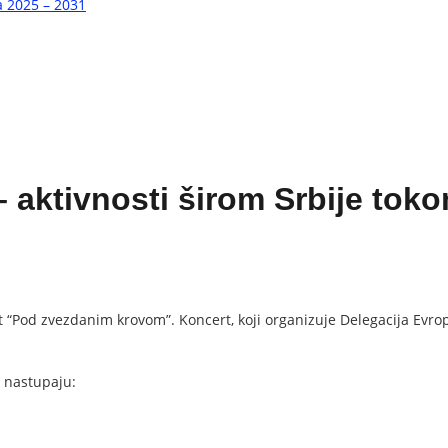
a 2025 – 2031
 aktivnosti širom Srbije tok
Pod zvezdanim krovom”. Koncert, koji organizuje Delegacija Evrops
i nastupaju: