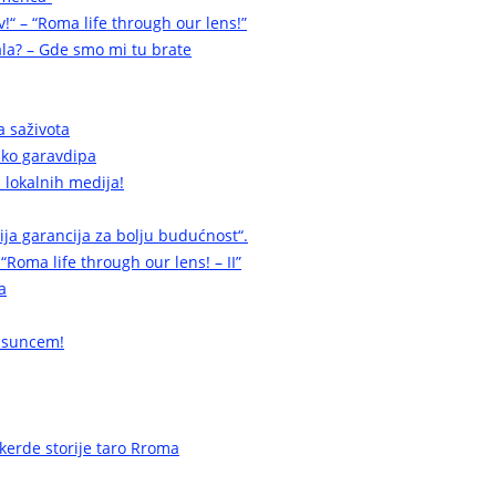
v!“ – “Roma life through our lens!”
la? – Gde smo mi tu brate
a saživota
a ko garavdipa
 lokalnih medija!
cija garancija za bolju budućnost“.
 “Roma life through our lens! – II”
a
 suncem!
erde storije taro Rroma