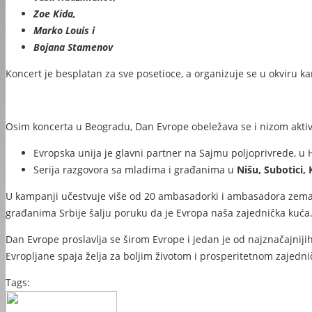
Zoe Kida,
Marko Louis i
Bojana Stamenov
Koncert je besplatan za sve posetioce, a organizuje se u okviru 
Osim koncerta u Beogradu, Dan Evrope obeležava se i nizom aktiv
Evropska unija je glavni partner na Sajmu poljoprivrede, u H
Serija razgovora sa mladima i građanima u
Nišu, Subotici,
U kampanji učestvuje više od 20 ambasadorki i ambasadora zemalja
građanima Srbije šalju poruku da je Evropa naša zajednička kuć
Dan Evrope proslavlja se širom Evrope i jedan je od najznačajniji
Evropljane spaja želja za boljim životom i prosperitetnom zaje
Tags: