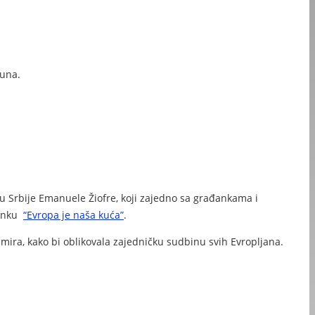
juna.
u Srbije Emanuele Žiofre, koji zajedno sa građankama i
linku
“Evropa je naša kuća”
.
 mira, kako bi oblikovala zajedničku sudbinu svih Evropljana.