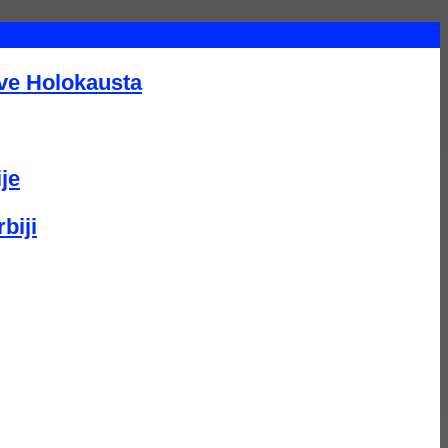
tve Holokausta
je
biji