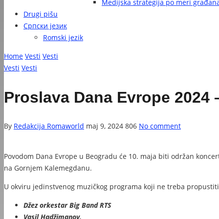
Medijska strategija po meri građan
Drugi pišu
Српски језик
Romski jezik
Home
Vesti
Vesti
Vesti
Vesti
Proslava Dana Evrope 2024 –
By
Redakcija Romaworld
maj 9, 2024
806
No comment
Povodom Dana Evrope u Beogradu će 10. maja biti održan koncert “
na Gornjem Kalemegdanu.
U okviru jedinstvenog muzičkog programa koji ne treba propustit
Džez orkestar Big Band RTS
Vasil Hadžimanov,