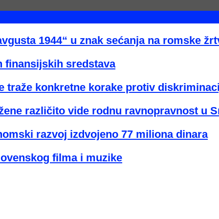
avgusta 1944“ u znak sećanja na romske žr
 finansijskih sredstava
 traže konkretne korake protiv diskriminaci
žene različito vide rodnu ravnopravnost u Sr
nomski razvoj izdvojeno 77 miliona dinara
lovenskog filma i muzike