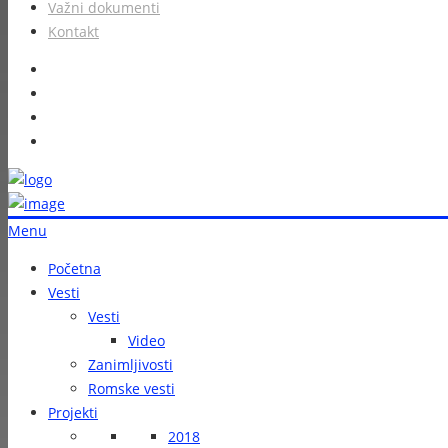
Važni dokumenti
Kontakt
Menu
Početna
Vesti
Vesti
Video
Zanimljivosti
Romske vesti
Projekti
2018