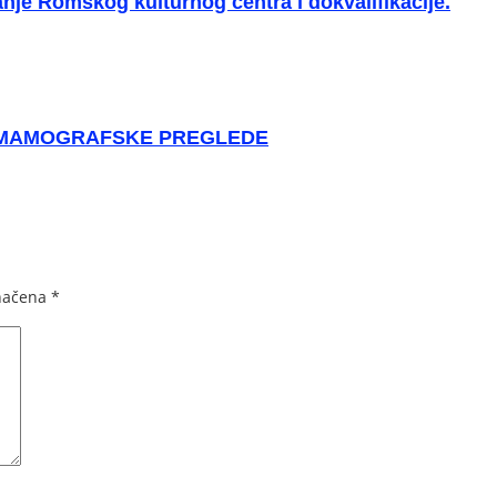
anje Romskog kulturnog centra i dokvalifikacije.
E MAMOGRAFSKE PREGLEDE
načena
*