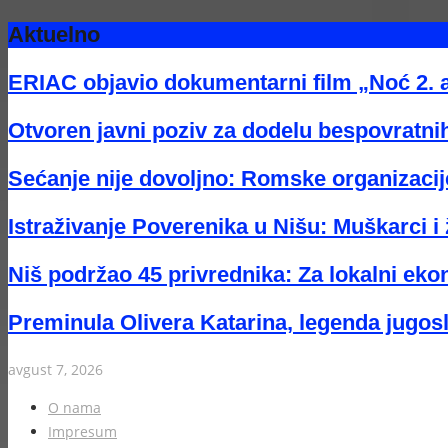
Aktuelno
ERIAC objavio dokumentarni film „Noć 2. 
Otvoren javni poziv za dodelu bespovratnih
Sećanje nije dovoljno: Romske organizacije
Istraživanje Poverenika u Nišu: Muškarci i 
Niš podržao 45 privrednika: Za lokalni eko
Preminula Olivera Katarina, legenda jugos
avgust 7, 2026
O nama
Impresum