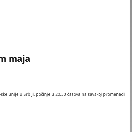
om maja
ke unije u Srbiji, počinje u 20.30 časova na savskoj promenadi