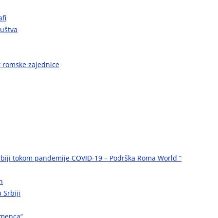
fi
ruštva
ot romske zajednice
biji tokom pandemije COVID-19 – Podrška Roma World “
n
 Srbiji
omenca“