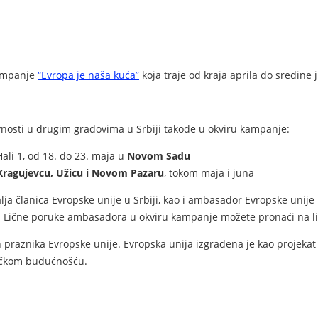
kampanje
“Evropa je naša kuća”
koja traje od kraja aprila do sredine 
nosti u drugim gradovima u Srbiji takođe u okviru kampanje:
ali 1, od 18. do 23. maja u
Novom Sadu
 Kragujevcu, Užicu i Novom Pazaru
, tokom maja i juna
 članica Evropske unije u Srbiji, kao i ambasador Evropske unije 
a. Lične poruke ambasadora u okviru kampanje možete pronaći na 
h praznika Evropske unije. Evropska unija izgrađena je kao projekat
dničkom budućnošću.