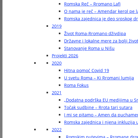
Romska Reč – Rromano Lafi
O nama je reč – Amendar kerol pe la
Romska zajednica je deo srpskog d
2019
Život Roma-Rromano dživdipa
Državne i lokalne mere za bolji živ
Stanovanje Roma u Nišu
Projekti 2026
2020
Hitna pomoć Covid 19
U svetu Roma – Ki Rromani lumija
Roma Fokus
2021
„Dodatna podrška EU medijima u Sr
Točak sudbine – Rrota tari sutara
I mi se pitamo – Amen da puchame
Romska zajednica i njena inkluzija u
2022
„Romskim putevima – Rromane dr