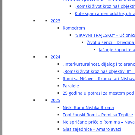
„Romski život kroz naš objekti
Kote sijam amen odothe, phra
2023
Romodrom
“SIKAVNI TRAJESKO“ – Učionic
Život u senci – Dživdip
Jačanje kapaciteta
2024
„Interkurturalnost, dijalog i toleran
„Romski život kroz naš objektiv! II“ –
Romi sa Nišave – Rroma tari Nishav
Paralele
25 godina u potrazi za mestom pod
2025
Niški Romi-Nishka Rroma
Topličanski Romi – Romi sa Toplice
Neispričane priče o Romima – Navak
Glas zajednice – Amaro avazi