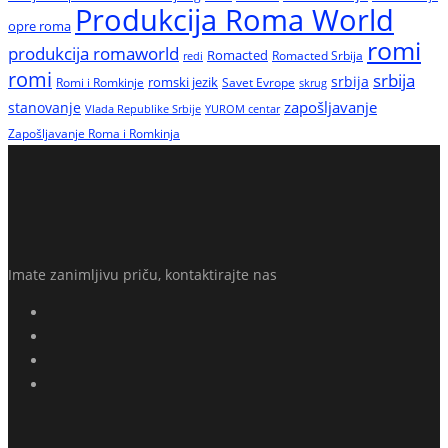
Produkcija Roma World
opre roma
romi
produkcija romaworld
Romacted
Romacted Srbija
redi
romi
srbija
srbija
Romi i Romkinje
romski jezik
Savet Evrope
skrug
zapošljavanje
stanovanje
Vlada Republike Srbije
YUROM centar
Zapošljavanje Roma i Romkinja
Imate zanimljivu priču, kontaktirajte nas