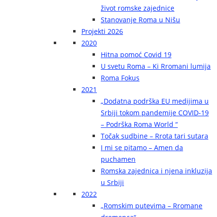
život romske zajednice
Stanovanje Roma u Nišu
Projekti 2026
2020
Hitna pomoć Covid 19
U svetu Roma – Ki Rromani lumija
Roma Fokus
2021
„Dodatna podrška EU medijima u
Srbiji tokom pandemije COVID-19
– Podrška Roma World “
Točak sudbine – Rrota tari sutara
I mi se pitamo – Amen da
puchamen
Romska zajednica i njena inkluzija
u Srbiji
2022
„Romskim putevima – Rromane