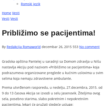
Romski jezik
Home
Vesti
Vesti
Vesti
Približimo se pacijentima!
By
Redakcija Romaworld
decembar 26, 2015
553
No comment
Gradska opština Pantelej u saradnji sa Domom zdravlja u Nišu
nastavlja Akciju pod nazivom «Približimo se pacijentima» koja
podrazumeva organizovane preglede u kućnim uslovima u svim
selima koja nemaju zdravstvene ambulante.
Prema utvrđenom rasporedu, u nedelju, 27.decembra, 2015. od
9 do 13 časova Akcija se izvodi u selu Jasenovik. Žiteljima ovog
sela, posebno starima, slabo pokretnim i nepokretniim
pacijentima, lekari će pružati sledeće usluge: