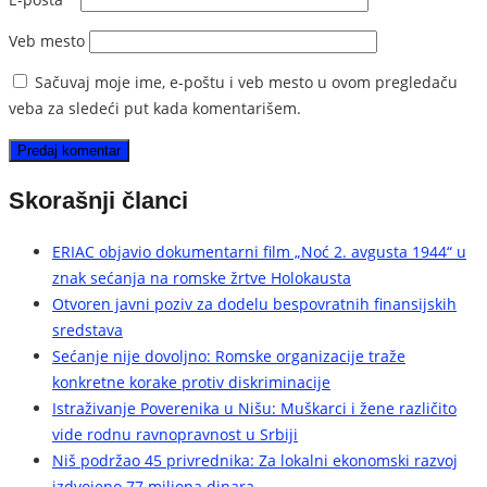
Veb mesto
Sačuvaj moje ime, e-poštu i veb mesto u ovom pregledaču
veba za sledeći put kada komentarišem.
Skorašnji članci
ERIAC objavio dokumentarni film „Noć 2. avgusta 1944“ u
znak sećanja na romske žrtve Holokausta
Otvoren javni poziv za dodelu bespovratnih finansijskih
sredstava
Sećanje nije dovoljno: Romske organizacije traže
konkretne korake protiv diskriminacije
Istraživanje Poverenika u Nišu: Muškarci i žene različito
vide rodnu ravnopravnost u Srbiji
Niš podržao 45 privrednika: Za lokalni ekonomski razvoj
izdvojeno 77 miliona dinara