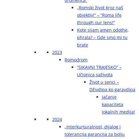
dromenca“
„Romski život kroz naš
objektiv!“ – “Roma life
through our lens!”
Kote sijam amen odothe,
phrala? – Gde smo mi tu
brate
2023
Romodrom
“SIKAVNI TRAJESKO“ –
Učionica saživota
Život u senci –
Dživdipa ko garavdipa
Jačanje
kapaciteta
lokalnih medija!
2024
„Interkurturalnost, dijalog i
tolerancija garancija za bolju