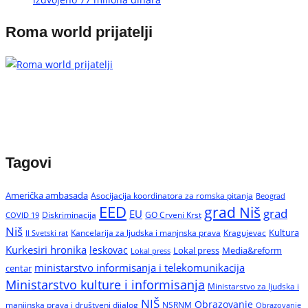
Roma world prijatelji
Tagovi
Američka ambasada
Asocijacija koordinatora za romska pitanja
Beograd
EED
grad Niš
grad
EU
Diskriminacija
GO Crveni Krst
COVID 19
Niš
Kultura
Kancelarija za ljudska i manjnska prava
Kragujevac
II Svetski rat
Kurkesiri hronika
leskovac
Media&reform
Lokal press
Lokal press
ministarstvo informisanja i telekomunikacija
centar
Ministarstvo kulture i informisanja
Ministarstvo za ljudska i
NIŠ
Obrazovanje
manjinska prava i društveni dijalog
NSRNM
Obrazovanje