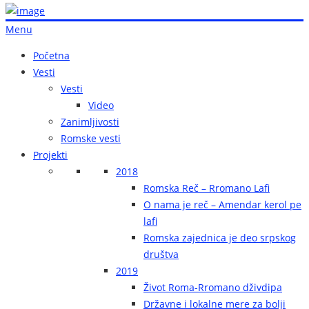
Menu
Početna
Vesti
Vesti
Video
Zanimljivosti
Romske vesti
Projekti
2018
Romska Reč – Rromano Lafi
O nama je reč – Amendar kerol pe
lafi
Romska zajednica je deo srpskog
društva
2019
Život Roma-Rromano dživdipa
Državne i lokalne mere za bolji