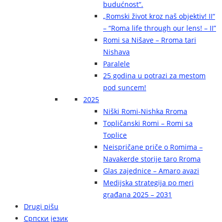
budućnost“.
„Romski život kroz naš objektiv! II“
– “Roma life through our lens! – II”
Romi sa Nišave – Rroma tari
Nishava
Paralele
25 godina u potrazi za mestom
pod suncem!
2025
Niški Romi-Nishka Rroma
Topličanski Romi – Romi sa
Toplice
Neispričane priče o Romima –
Navakerde storije taro Rroma
Glas zajednice – Amaro avazi
Medijska strategija po meri
građana 2025 – 2031
Drugi pišu
Српски језик