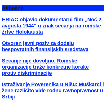
Aktuelno
ERIAC objavio dokumentarni film „Noć 2.
avgusta 1944“ u znak sećanja na romske
žrtve Holokausta
Otvoren javni poziv za dodelu
bespovratnih finansijskih sredstava
Sećanje nije dovoljno: Romske
organizacije traže konkretne korake
protiv diskriminacije
Istraživanje Poverenika u Nišu: Muškarci i
žene različito vide rodnu ravnopravnost u
Srbiji