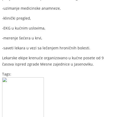
-uzimanje medicinske anamneze,
-klinički pregled,
-EKG u kućnim uslovima,
-merenje šećera u krvi,
-saveti lekara u vezi sa lečenjem hroničnih bolesti.
Lekarske ekipe krenuće organizovano u kućne posete od 9
časova ispred zgrade Mesne zajednice u Jasenoviku.
Tags: