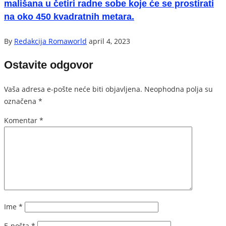
mališana u četiri radne sobe koje će se prostirati
na oko 450 kvadratnih metara.
By
Redakcija Romaworld
april 4, 2023
Ostavite odgovor
Vaša adresa e-pošte neće biti objavljena.
Neophodna polja su
označena
*
Komentar
*
Ime
*
E-pošta
*