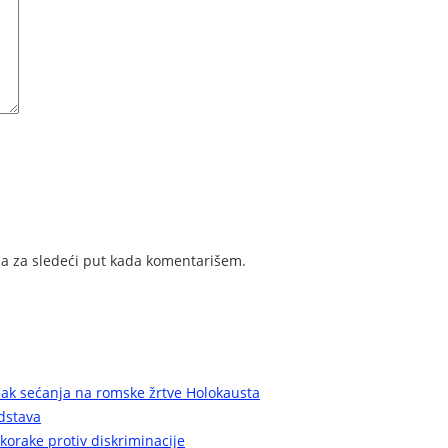
a za sledeći put kada komentarišem.
nak sećanja na romske žrtve Holokausta
edstava
korake protiv diskriminacije