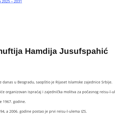
a 2025 – 2031
uftija Hamdija Jusufspahić
danas u Beogradu, saopštio je Rijaset Islamske zajednice Srbije.
biće organizovan ispraćaj i zajednička molitva za počasnog reisu-l
e 1967. godine.
4, a 2006. godine postao je prvi reisu-l-ulema IZS.