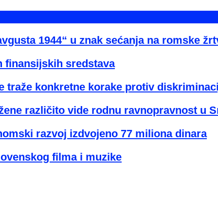
avgusta 1944“ u znak sećanja na romske žr
 finansijskih sredstava
 traže konkretne korake protiv diskriminaci
žene različito vide rodnu ravnopravnost u Sr
nomski razvoj izdvojeno 77 miliona dinara
lovenskog filma i muzike