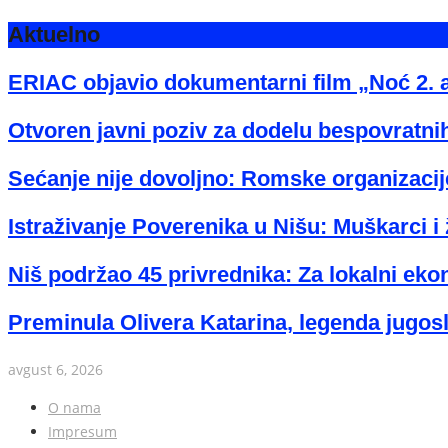
Aktuelno
ERIAC objavio dokumentarni film „Noć 2. 
Otvoren javni poziv za dodelu bespovratnih
Sećanje nije dovoljno: Romske organizacije
Istraživanje Poverenika u Nišu: Muškarci i 
Niš podržao 45 privrednika: Za lokalni eko
Preminula Olivera Katarina, legenda jugos
avgust 6, 2026
O nama
Impresum