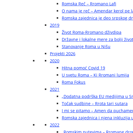
Romska Reč – Rromano Lafi
O nama je reč – Amendar kerol pe la
Romska zajednica je deo srpskog d
2019
Život Roma-Rromano dživdipa
Državne i lokalne mere za bolji živ
Stanovanje Roma u Nišu
Projekti 2026
2020
Hitna pomoć Covid 19
U svetu Roma – Ki Rromani lumija
Roma Fokus
2021
„Dodatna podrška EU medijima u Sr
Točak sudbine – Rrota tari sutara
I mi se pitamo – Amen da puchame
Romska zajednica i njena inkluzija u
2022
„Romskim putevima – Rromane dr