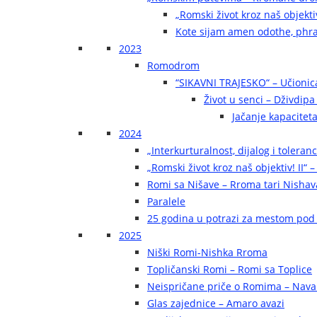
„Romski život kroz naš objekti
Kote sijam amen odothe, phra
2023
Romodrom
“SIKAVNI TRAJESKO“ – Učionic
Život u senci – Dživdip
Jačanje kapaciteta
2024
„Interkurturalnost, dijalog i toleran
„Romski život kroz naš objektiv! II“ –
Romi sa Nišave – Rroma tari Nishav
Paralele
25 godina u potrazi za mestom pod
2025
Niški Romi-Nishka Rroma
Topličanski Romi – Romi sa Toplice
Neispričane priče o Romima – Navak
Glas zajednice – Amaro avazi