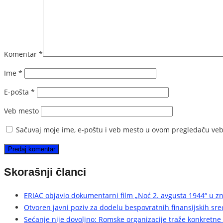
Komentar
*
Ime
*
E-pošta
*
Veb mesto
Sačuvaj moje ime, e-poštu i veb mesto u ovom pregledaču veb
Skorašnji članci
ERIAC objavio dokumentarni film „Noć 2. avgusta 1944“ u z
Otvoren javni poziv za dodelu bespovratnih finansijskih sr
Sećanje nije dovoljno: Romske organizacije traže konkretne 