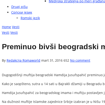
Medijska strategija po meri građan
Drugi pišu
Српски језик
Romski jezik
Home
Vesti
Vesti
Vesti
Preminuo bivši beogradski m
By
Redakcija Romaworld
mart 31, 2016
652
No comment
Dugogodišnji muftija beogradski Hamdija Jusufspahić preminuo je 
Kako je saopšteno, sutra u 14 sati u Bajrakli džamiji u Beogradu 
Hamdija Jusufspahić za beogradskog imama i muftiju postavljen j
Na dužnost muftije Islamske zajednice Srbije izabran je u Nišu 199