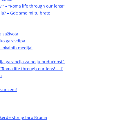
v!“ – “Roma life through our lens!”
la? – Gde smo mi tu brate
a saživota
a ko garavdipa
 lokalnih medija!
cija garancija za bolju budućnost“.
 “Roma life through our lens! – II”
a
 suncem!
erde storije taro Rroma