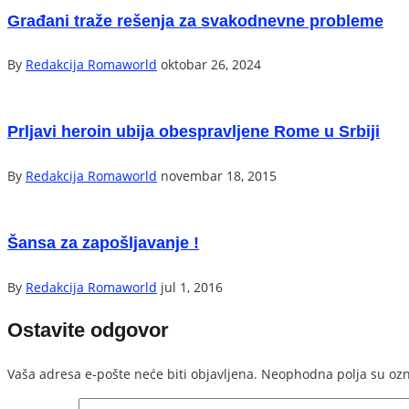
Građani traže rešenja za svakodnevne probleme
By
Redakcija Romaworld
oktobar 26, 2024
Prljavi heroin ubija obespravljene Rome u Srbiji
By
Redakcija Romaworld
novembar 18, 2015
Šansa za zapošljavanje !
By
Redakcija Romaworld
jul 1, 2016
Ostavite odgovor
Vaša adresa e-pošte neće biti objavljena.
Neophodna polja su oz