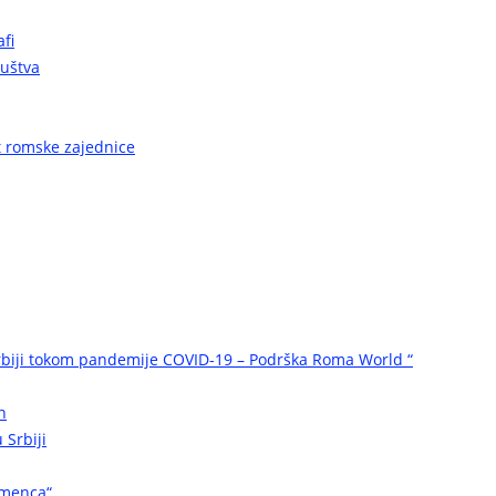
fi
ruštva
ot romske zajednice
biji tokom pandemije COVID-19 – Podrška Roma World “
n
 Srbiji
omenca“