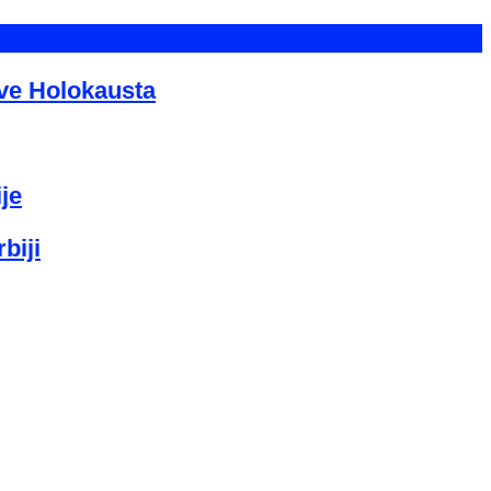
tve Holokausta
je
biji