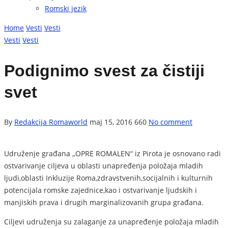
Romski jezik
Home
Vesti
Vesti
Vesti
Vesti
Podignimo svest za čistiji
svet
By
Redakcija Romaworld
maj 15, 2016
660
No comment
Udruženje građana ,,OPRE ROMALEN“ iz Pirota je osnovano radi
ostvarivanje ciljeva u oblasti unapređenja položaja mladih
ljudi,oblasti Inkluzije Roma,zdravstvenih,socijalnih i kulturnih
potencijala romske zajednice,kao i ostvarivanje ljudskih i
manjiskih prava i drugih marginalizovanih grupa građana.
Ciljevi udruženja su zalaganje za unapređenje položaja mladih