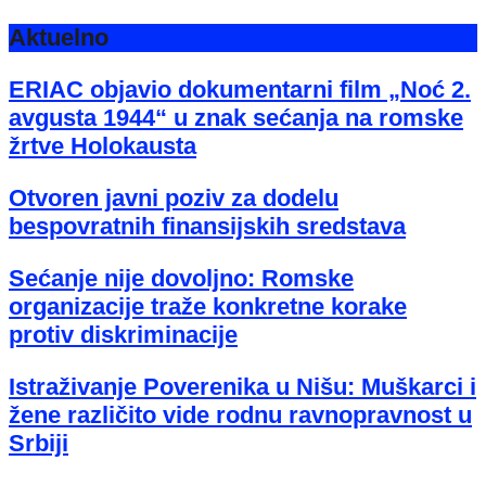
Aktuelno
ERIAC objavio dokumentarni film „Noć 2.
avgusta 1944“ u znak sećanja na romske
žrtve Holokausta
Otvoren javni poziv za dodelu
bespovratnih finansijskih sredstava
Sećanje nije dovoljno: Romske
organizacije traže konkretne korake
protiv diskriminacije
Istraživanje Poverenika u Nišu: Muškarci i
žene različito vide rodnu ravnopravnost u
Srbiji