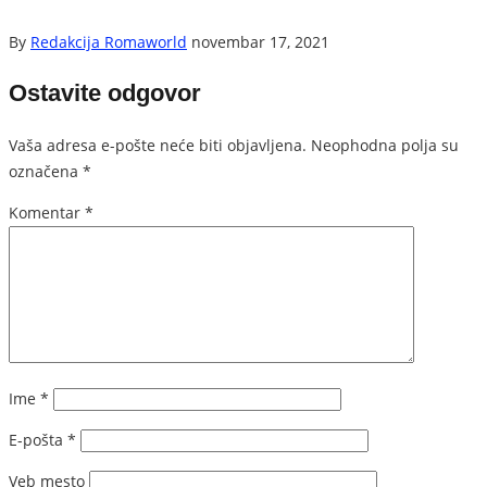
By
Redakcija Romaworld
novembar 17, 2021
Ostavite odgovor
Vaša adresa e-pošte neće biti objavljena.
Neophodna polja su
označena
*
Komentar
*
Ime
*
E-pošta
*
Veb mesto