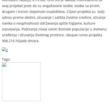
ovaj projekat jeste da su angažovane osobe, osobe sa prvim,
drugom i trećim stepenom invaliditeta. Ciljevi projekta su bolji
odnos prema okolini, očuvanje i zaštita životne sredine, sticanje
navika o neophodnosti održavanja opšte higijene, kulture
stanovanja. Podizanje nivoa svesti Romske populacije u domenu
uređenja i očuvanja životnog prostora. Ukupan iznos projekta
908.216 hiljada dinara.
Tags: