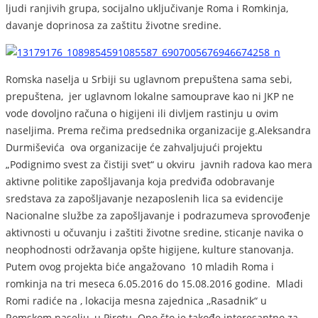
ljudi ranjivih grupa, socijalno uključivanje Roma i Romkinja,
davanje doprinosa za zaštitu životne sredine.
Romska naselja u Srbiji su uglavnom prepuštena sama sebi,
prepuštena, jer uglavnom lokalne samouprave kao ni JKP ne
vode dovoljno računa o higijeni ili divljem rastinju u ovim
naseljima. Prema rečima predsednika organizacije g.Aleksandra
Durmiševića ova organizacije će zahvaljujući projektu
„Podignimo svest za čistiji svet“ u okviru javnih radova kao mera
aktivne politike zapošljavanja koja predviđa odobravanje
sredstava za zapošljavanje nezaposlenih lica sa evidencije
Nacionalne službe za zapošljavanje i podrazumeva sprovođenje
aktivnosti u očuvanju i zaštiti životne sredine, sticanje navika o
neophodnosti održavanja opšte higijene, kulture stanovanja.
Putem ovog projekta biće angažovano 10 mladih Roma i
romkinja na tri meseca 6.05.2016 do 15.08.2016 godine. Mladi
Romi radiće na , lokacija mesna zajednica ,,Rasadnik“ u
Romskom naselju, u Pirotu. Ono što je takođe interesantno za