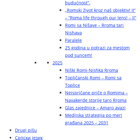
budućnost“.
„Romski život kroz naš objektiv! II“
– “Roma life through our lens! – II”
Romi sa Nišave – Rroma tari
Nishava
Paralele
25 godina u potrazi za mestom
pod suncem!
2025
Niški Romi-Nishka Rroma
Topličanski Romi – Romi sa
Toplice
Neispričane priče o Romima –
Navakerde storije taro Rroma
Glas zajednice – Amaro avazi
Medijska strategija po meri
građana 2025 – 2031
Drugi pišu
Српски језик