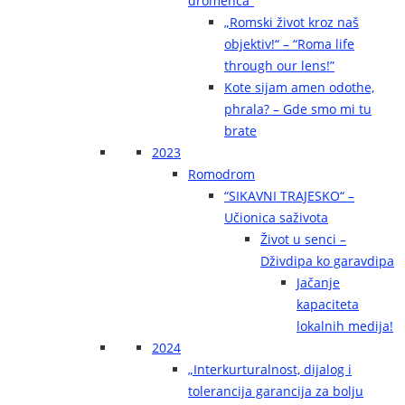
dromenca“
„Romski život kroz naš
objektiv!“ – “Roma life
through our lens!”
Kote sijam amen odothe,
phrala? – Gde smo mi tu
brate
2023
Romodrom
“SIKAVNI TRAJESKO“ –
Učionica saživota
Život u senci –
Dživdipa ko garavdipa
Jačanje
kapaciteta
lokalnih medija!
2024
„Interkurturalnost, dijalog i
tolerancija garancija za bolju