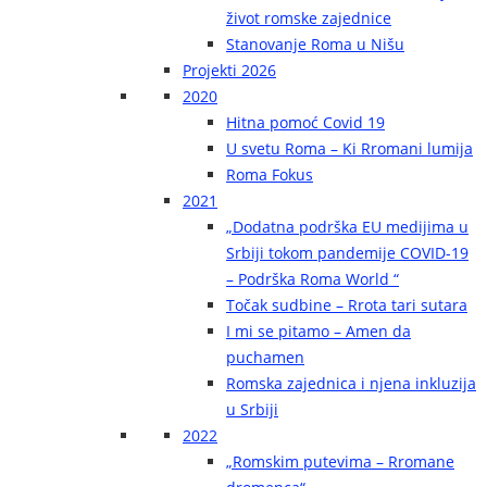
život romske zajednice
Stanovanje Roma u Nišu
Projekti 2026
2020
Hitna pomoć Covid 19
U svetu Roma – Ki Rromani lumija
Roma Fokus
2021
„Dodatna podrška EU medijima u
Srbiji tokom pandemije COVID-19
– Podrška Roma World “
Točak sudbine – Rrota tari sutara
I mi se pitamo – Amen da
puchamen
Romska zajednica i njena inkluzija
u Srbiji
2022
„Romskim putevima – Rromane