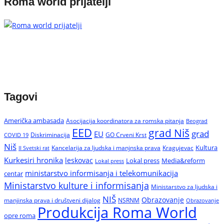
Roma world prijatelji
Tagovi
Američka ambasada
Asocijacija koordinatora za romska pitanja
Beograd
EED
grad Niš
grad
EU
Diskriminacija
GO Crveni Krst
COVID 19
Niš
Kultura
Kancelarija za ljudska i manjnska prava
Kragujevac
II Svetski rat
Kurkesiri hronika
leskovac
Media&reform
Lokal press
Lokal press
ministarstvo informisanja i telekomunikacija
centar
Ministarstvo kulture i informisanja
Ministarstvo za ljudska i
NIŠ
Obrazovanje
manjinska prava i društveni dijalog
NSRNM
Obrazovanje
Produkcija Roma World
opre roma