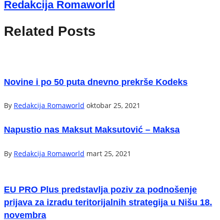
Redakcija Romaworld
Related Posts
Novine i po 50 puta dnevno prekrše Kodeks
By
Redakcija Romaworld
oktobar 25, 2021
Napustio nas Maksut Maksutović – Maksa
By
Redakcija Romaworld
mart 25, 2021
EU PRO Plus predstavlja poziv za podnošenje
prijava za izradu teritorijalnih strategija u Nišu 18.
novembra