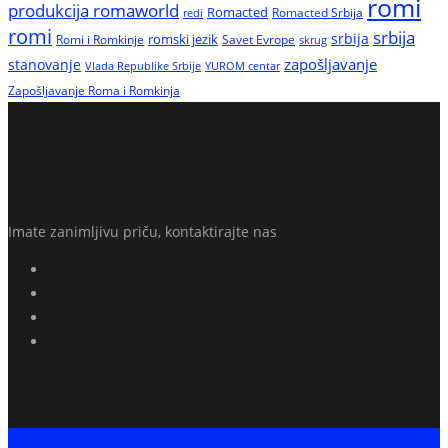
romi
produkcija romaworld
Romacted
Romacted Srbija
redi
romi
srbija
srbija
Romi i Romkinje
romski jezik
Savet Evrope
skrug
zapošljavanje
stanovanje
Vlada Republike Srbije
YUROM centar
Zapošljavanje Roma i Romkinja
Imate zanimljivu priču, kontaktirajte nas