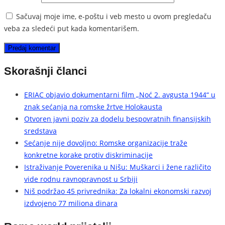
Sačuvaj moje ime, e-poštu i veb mesto u ovom pregledaču
veba za sledeći put kada komentarišem.
Skorašnji članci
ERIAC objavio dokumentarni film „Noć 2. avgusta 1944“ u
znak sećanja na romske žrtve Holokausta
Otvoren javni poziv za dodelu bespovratnih finansijskih
sredstava
Sećanje nije dovoljno: Romske organizacije traže
konkretne korake protiv diskriminacije
Istraživanje Poverenika u Nišu: Muškarci i žene različito
vide rodnu ravnopravnost u Srbiji
Niš podržao 45 privrednika: Za lokalni ekonomski razvoj
izdvojeno 77 miliona dinara