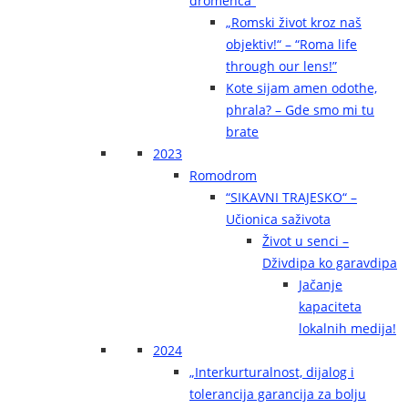
dromenca“
„Romski život kroz naš
objektiv!“ – “Roma life
through our lens!”
Kote sijam amen odothe,
phrala? – Gde smo mi tu
brate
2023
Romodrom
“SIKAVNI TRAJESKO“ –
Učionica saživota
Život u senci –
Dživdipa ko garavdipa
Jačanje
kapaciteta
lokalnih medija!
2024
„Interkurturalnost, dijalog i
tolerancija garancija za bolju