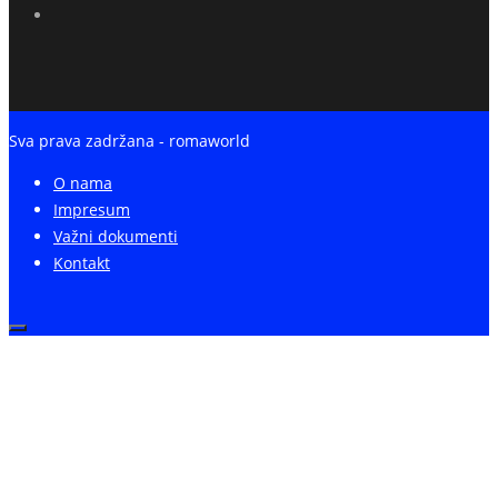
Sva prava zadržana - romaworld
O nama
Impresum
Važni dokumenti
Kontakt