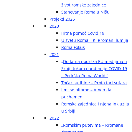
život romske zajednice
Stanovanje Roma u Nišu
Projekti 2026
2020
Hitna pomoć Covid 19
U svetu Roma – Ki Rromani lumija
Roma Fokus
2021
„Dodatna podrška EU medijima u
Srbiji tokom pandemije COVID-19
– Podrška Roma World “
Točak sudbine – Rrota tari sutara
I mi se pitamo – Amen da
puchamen
Romska zajednica i njena inkluzija
u Srbiji
2022
„Romskim putevima – Rromane