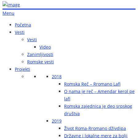
Menu
Početna
Vesti
Vesti
Video
Zanimljivosti
Romske vesti
Projekti
2018
Romska Reč – Rromano Lafi
O nama je reč – Amendar kerol pe
lafi
Romska zajednica je deo srpskog
društva
2019
Život Roma-Rromano dživdipa
Državne i lokalne mere za bolji