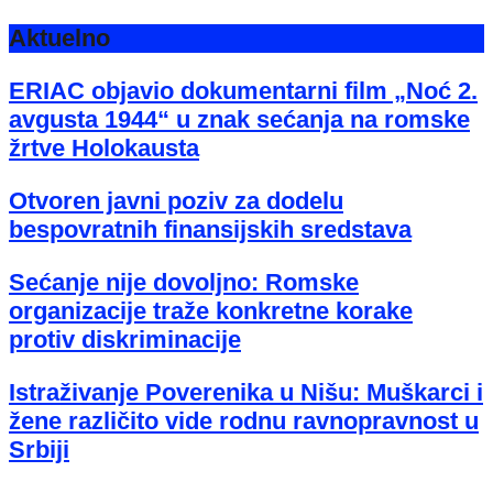
Aktuelno
ERIAC objavio dokumentarni film „Noć 2.
avgusta 1944“ u znak sećanja na romske
žrtve Holokausta
Otvoren javni poziv za dodelu
bespovratnih finansijskih sredstava
Sećanje nije dovoljno: Romske
organizacije traže konkretne korake
protiv diskriminacije
Istraživanje Poverenika u Nišu: Muškarci i
žene različito vide rodnu ravnopravnost u
Srbiji