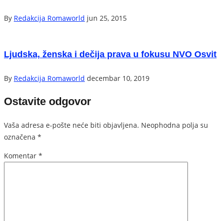
By
Redakcija Romaworld
jun 25, 2015
Ljudska, ženska i dečija prava u fokusu NVO Osvit
By
Redakcija Romaworld
decembar 10, 2019
Ostavite odgovor
Vaša adresa e-pošte neće biti objavljena.
Neophodna polja su
označena
*
Komentar
*