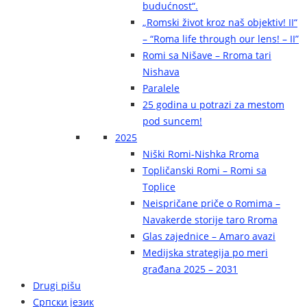
budućnost“.
„Romski život kroz naš objektiv! II“
– “Roma life through our lens! – II”
Romi sa Nišave – Rroma tari
Nishava
Paralele
25 godina u potrazi za mestom
pod suncem!
2025
Niški Romi-Nishka Rroma
Topličanski Romi – Romi sa
Toplice
Neispričane priče o Romima –
Navakerde storije taro Rroma
Glas zajednice – Amaro avazi
Medijska strategija po meri
građana 2025 – 2031
Drugi pišu
Српски језик