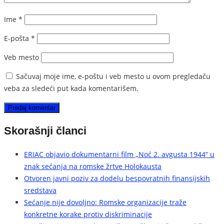
Ime
*
E-pošta
*
Veb mesto
Sačuvaj moje ime, e-poštu i veb mesto u ovom pregledaču
veba za sledeći put kada komentarišem.
Skorašnji članci
ERIAC objavio dokumentarni film „Noć 2. avgusta 1944“ u
znak sećanja na romske žrtve Holokausta
Otvoren javni poziv za dodelu bespovratnih finansijskih
sredstava
Sećanje nije dovoljno: Romske organizacije traže
konkretne korake protiv diskriminacije