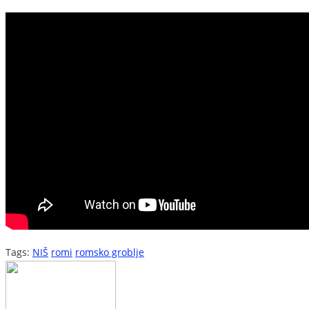
Tags:
NIŠ
romi
romsko groblje