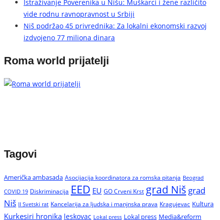
Istraživanje Poverenika u Nišu: Muškarci i žene različito
vide rodnu ravnopravnost u Srbiji
Niš podržao 45 privrednika: Za lokalni ekonomski razvoj
izdvojeno 77 miliona dinara
Roma world prijatelji
Tagovi
Američka ambasada
Asocijacija koordinatora za romska pitanja
Beograd
EED
grad Niš
grad
EU
Diskriminacija
GO Crveni Krst
COVID 19
Niš
Kultura
Kancelarija za ljudska i manjnska prava
Kragujevac
II Svetski rat
Kurkesiri hronika
leskovac
Media&reform
Lokal press
Lokal press