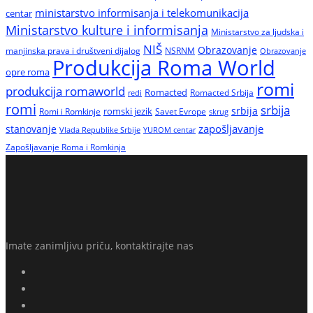
ministarstvo informisanja i telekomunikacija
centar
Ministarstvo kulture i informisanja
Ministarstvo za ljudska i
NIŠ
Obrazovanje
manjinska prava i društveni dijalog
NSRNM
Obrazovanje
Produkcija Roma World
opre roma
romi
produkcija romaworld
Romacted
Romacted Srbija
redi
romi
srbija
srbija
Romi i Romkinje
romski jezik
Savet Evrope
skrug
zapošljavanje
stanovanje
Vlada Republike Srbije
YUROM centar
Zapošljavanje Roma i Romkinja
Imate zanimljivu priču, kontaktirajte nas