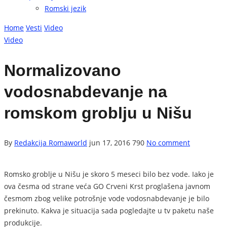
Romski jezik
Home
Vesti
Video
Video
Normalizovano
vodosnabdevanje na
romskom groblju u Nišu
By
Redakcija Romaworld
jun 17, 2016
790
No comment
Romsko groblje u Nišu je skoro 5 meseci bilo bez vode. Iako je
ova česma od strane veća GO Crveni Krst proglašena javnom
česmom zbog velike potrošnje vode vodosnabdevanje je bilo
prekinuto. Kakva je situacija sada pogledajte u tv paketu naše
produkcije.