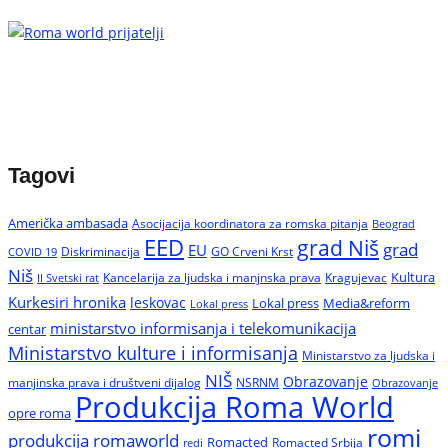
Tagovi
Američka ambasada
Asocijacija koordinatora za romska pitanja
Beograd
EED
grad Niš
grad
EU
Diskriminacija
GO Crveni Krst
COVID 19
Niš
Kultura
Kancelarija za ljudska i manjnska prava
Kragujevac
II Svetski rat
Kurkesiri hronika
leskovac
Media&reform
Lokal press
Lokal press
ministarstvo informisanja i telekomunikacija
centar
Ministarstvo kulture i informisanja
Ministarstvo za ljudska i
NIŠ
Obrazovanje
manjinska prava i društveni dijalog
NSRNM
Obrazovanje
Produkcija Roma World
opre roma
romi
produkcija romaworld
Romacted
Romacted Srbija
redi