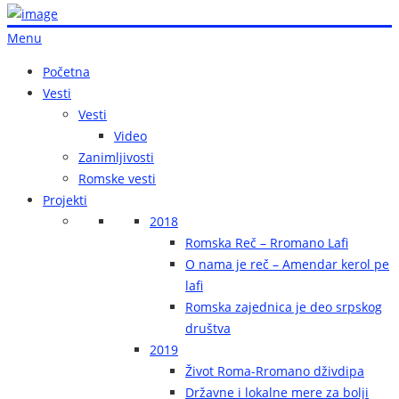
Menu
Početna
Vesti
Vesti
Video
Zanimljivosti
Romske vesti
Projekti
2018
Romska Reč – Rromano Lafi
O nama je reč – Amendar kerol pe
lafi
Romska zajednica je deo srpskog
društva
2019
Život Roma-Rromano dživdipa
Državne i lokalne mere za bolji