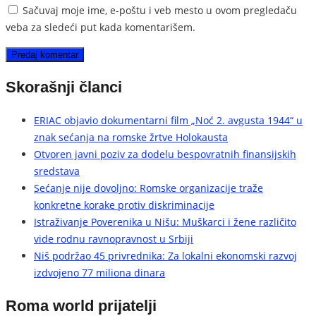
Sačuvaj moje ime, e-poštu i veb mesto u ovom pregledaču
veba za sledeći put kada komentarišem.
Skorašnji članci
ERIAC objavio dokumentarni film „Noć 2. avgusta 1944“ u
znak sećanja na romske žrtve Holokausta
Otvoren javni poziv za dodelu bespovratnih finansijskih
sredstava
Sećanje nije dovoljno: Romske organizacije traže
konkretne korake protiv diskriminacije
Istraživanje Poverenika u Nišu: Muškarci i žene različito
vide rodnu ravnopravnost u Srbiji
Niš podržao 45 privrednika: Za lokalni ekonomski razvoj
izdvojeno 77 miliona dinara
Roma world prijatelji