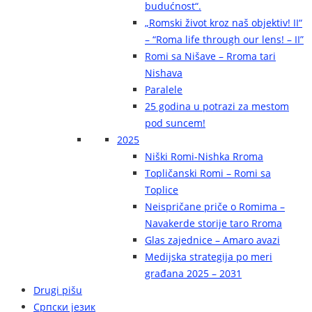
budućnost“.
„Romski život kroz naš objektiv! II“
– “Roma life through our lens! – II”
Romi sa Nišave – Rroma tari
Nishava
Paralele
25 godina u potrazi za mestom
pod suncem!
2025
Niški Romi-Nishka Rroma
Topličanski Romi – Romi sa
Toplice
Neispričane priče o Romima –
Navakerde storije taro Rroma
Glas zajednice – Amaro avazi
Medijska strategija po meri
građana 2025 – 2031
Drugi pišu
Српски језик