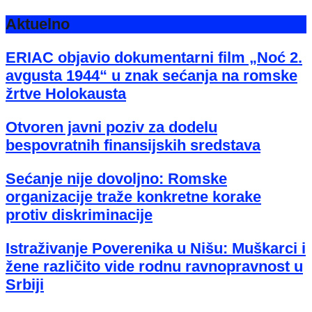
Aktuelno
ERIAC objavio dokumentarni film „Noć 2.
avgusta 1944“ u znak sećanja na romske
žrtve Holokausta
Otvoren javni poziv za dodelu
bespovratnih finansijskih sredstava
Sećanje nije dovoljno: Romske
organizacije traže konkretne korake
protiv diskriminacije
Istraživanje Poverenika u Nišu: Muškarci i
žene različito vide rodnu ravnopravnost u
Srbiji