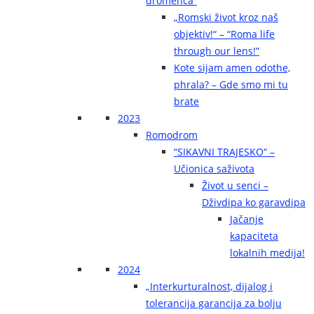
dromenca“
„Romski život kroz naš
objektiv!“ – “Roma life
through our lens!”
Kote sijam amen odothe,
phrala? – Gde smo mi tu
brate
2023
Romodrom
“SIKAVNI TRAJESKO“ –
Učionica saživota
Život u senci –
Dživdipa ko garavdipa
Jačanje
kapaciteta
lokalnih medija!
2024
„Interkurturalnost, dijalog i
tolerancija garancija za bolju