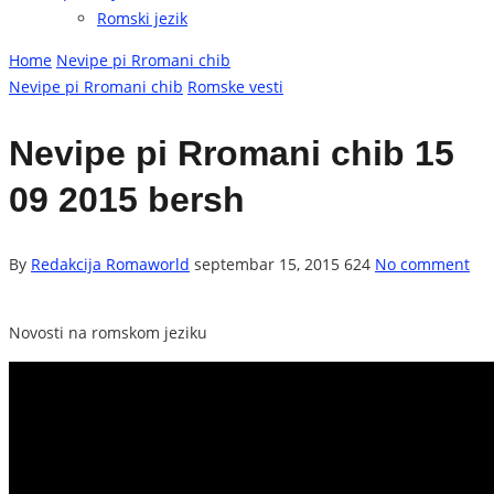
Romski jezik
Home
Nevipe pi Rromani chib
Nevipe pi Rromani chib
Romske vesti
Nevipe pi Rromani chib 15
09 2015 bersh
By
Redakcija Romaworld
septembar 15, 2015
624
No comment
Novosti na romskom jeziku