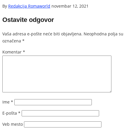
By
Redakcija Romaworld
novembar 12, 2021
Ostavite odgovor
Vaša adresa e-pošte neće biti objavljena.
Neophodna polja su
označena
*
Komentar
*
Ime
*
E-pošta
*
Veb mesto