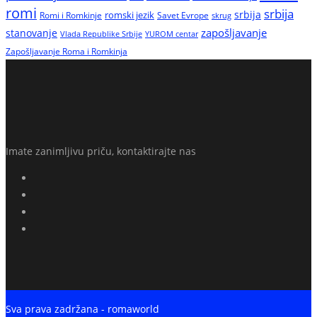
romi
srbija
srbija
Romi i Romkinje
romski jezik
Savet Evrope
skrug
zapošljavanje
stanovanje
Vlada Republike Srbije
YUROM centar
Zapošljavanje Roma i Romkinja
Imate zanimljivu priču, kontaktirajte nas
Sva prava zadržana - romaworld