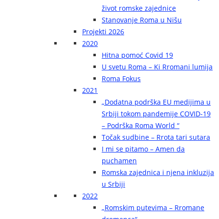
život romske zajednice
Stanovanje Roma u Nišu
Projekti 2026
2020
Hitna pomoć Covid 19
U svetu Roma – Ki Rromani lumija
Roma Fokus
2021
„Dodatna podrška EU medijima u
Srbiji tokom pandemije COVID-19
– Podrška Roma World “
Točak sudbine – Rrota tari sutara
I mi se pitamo – Amen da
puchamen
Romska zajednica i njena inkluzija
u Srbiji
2022
„Romskim putevima – Rromane