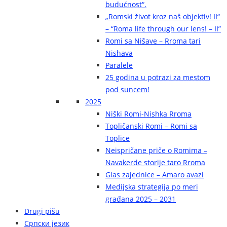
budućnost“.
„Romski život kroz naš objektiv! II“
– “Roma life through our lens! – II”
Romi sa Nišave – Rroma tari
Nishava
Paralele
25 godina u potrazi za mestom
pod suncem!
2025
Niški Romi-Nishka Rroma
Topličanski Romi – Romi sa
Toplice
Neispričane priče o Romima –
Navakerde storije taro Rroma
Glas zajednice – Amaro avazi
Medijska strategija po meri
građana 2025 – 2031
Drugi pišu
Српски језик