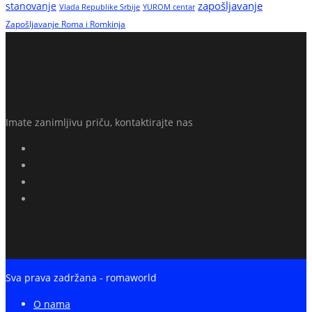
zapošljavanje
stanovanje
Vlada Republike Srbije
YUROM centar
Zapošljavanje Roma i Romkinja
Imate zanimljivu priču, kontaktirajte nas
Sva prava zadržana - romaworld
O nama