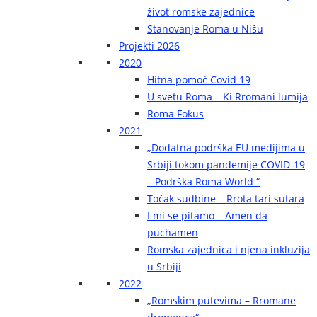
život romske zajednice
Stanovanje Roma u Nišu
Projekti 2026
2020
Hitna pomoć Covid 19
U svetu Roma – Ki Rromani lumija
Roma Fokus
2021
„Dodatna podrška EU medijima u
Srbiji tokom pandemije COVID-19
– Podrška Roma World “
Točak sudbine – Rrota tari sutara
I mi se pitamo – Amen da
puchamen
Romska zajednica i njena inkluzija
u Srbiji
2022
„Romskim putevima – Rromane