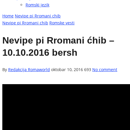
Romski jezik
Home
Nevipe pi Rromani chib
Nevipe pi Rromani chib
Romske vesti
Nevipe pi Rromani ćhib –
10.10.2016 bersh
By
Redakcija Romaworld
oktobar 10, 2016
693
No comment