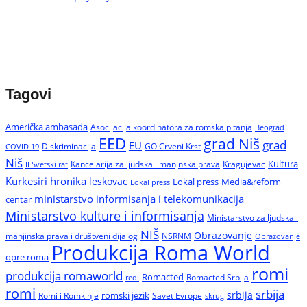
Tagovi
Američka ambasada
Asocijacija koordinatora za romska pitanja
Beograd
EED
grad Niš
grad
EU
Diskriminacija
GO Crveni Krst
COVID 19
Niš
Kultura
Kancelarija za ljudska i manjnska prava
Kragujevac
II Svetski rat
Kurkesiri hronika
leskovac
Media&reform
Lokal press
Lokal press
ministarstvo informisanja i telekomunikacija
centar
Ministarstvo kulture i informisanja
Ministarstvo za ljudska i
NIŠ
Obrazovanje
manjinska prava i društveni dijalog
NSRNM
Obrazovanje
Produkcija Roma World
opre roma
romi
produkcija romaworld
Romacted
Romacted Srbija
redi
romi
srbija
srbija
Romi i Romkinje
romski jezik
Savet Evrope
skrug