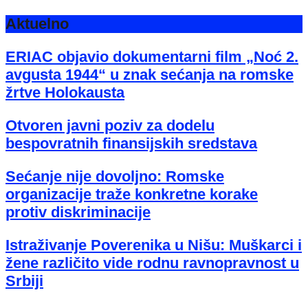
Aktuelno
ERIAC objavio dokumentarni film „Noć 2.
avgusta 1944“ u znak sećanja na romske
žrtve Holokausta
Otvoren javni poziv za dodelu
bespovratnih finansijskih sredstava
Sećanje nije dovoljno: Romske
organizacije traže konkretne korake
protiv diskriminacije
Istraživanje Poverenika u Nišu: Muškarci i
žene različito vide rodnu ravnopravnost u
Srbiji