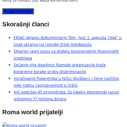
veba za sledeći put kada komentarišem.
Skorašnji članci
ERIAC objavio dokumentarni film „Noć 2. avgusta 1944“ u
znak sećanja na romske žrtve Holokausta
Otvoren javni poziv za dodelu bespovratnih finansijskih
sredstava
Sećanje nije dovoljno: Romske organizacije traže
konkretne korake protiv diskriminacije
Istraživanje Poverenika u Nišu: Muškarci i žene različito
vide rodnu ravnopravnost u Srbiji
Niš podržao 45 privrednika: Za lokalni ekonomski razvoj
izdvojeno 77 miliona dinara
Roma world prijatelji