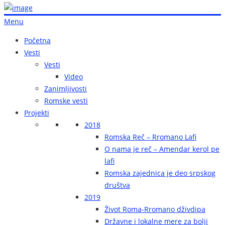
Menu
Početna
Vesti
Vesti
Video
Zanimljivosti
Romske vesti
Projekti
2018
Romska Reč – Rromano Lafi
O nama je reč – Amendar kerol pe
lafi
Romska zajednica je deo srpskog
društva
2019
Život Roma-Rromano dživdipa
Državne i lokalne mere za bolji