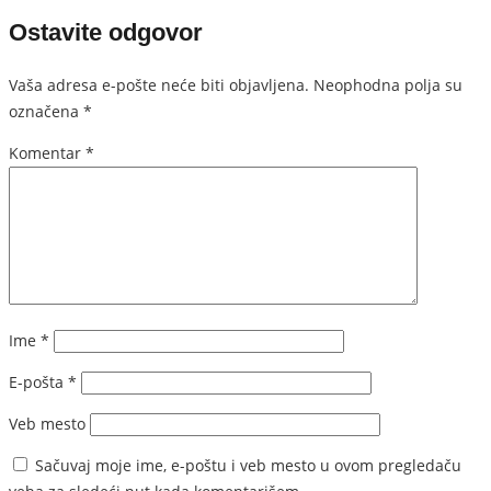
Ostavite odgovor
Vaša adresa e-pošte neće biti objavljena.
Neophodna polja su
označena
*
Komentar
*
Ime
*
E-pošta
*
Veb mesto
Sačuvaj moje ime, e-poštu i veb mesto u ovom pregledaču