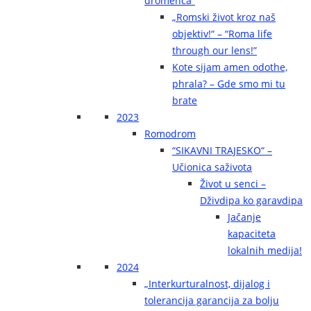
dromenca“
„Romski život kroz naš
objektiv!“ – “Roma life
through our lens!”
Kote sijam amen odothe,
phrala? – Gde smo mi tu
brate
2023
Romodrom
“SIKAVNI TRAJESKO“ –
Učionica saživota
Život u senci –
Dživdipa ko garavdipa
Jačanje
kapaciteta
lokalnih medija!
2024
„Interkurturalnost, dijalog i
tolerancija garancija za bolju