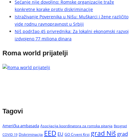
Sećanje nije dovoljno: Romske organizacije traže
konkretne korake protiv diskriminacije
Istraživanje Poverenika u Nišu: Muškarci i žene različito
vide rodnu ravnopravnost u Srbiji
Niš podržao 45 privrednika: Za lokalni ekonomski razvoj
izdvojeno 77 miliona dinara
Roma world prijatelji
Tagovi
Američka ambasada
Asocijacija koordinatora za romska pitanja
Beograd
EED
grad Niš
grad
EU
Diskriminacija
GO Crveni Krst
COVID 19