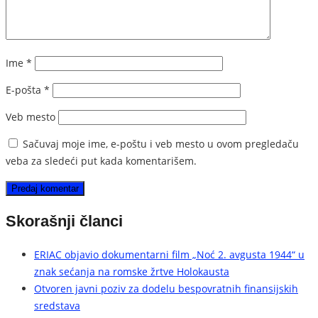
Ime
*
E-pošta
*
Veb mesto
Sačuvaj moje ime, e-poštu i veb mesto u ovom pregledaču
veba za sledeći put kada komentarišem.
Skorašnji članci
ERIAC objavio dokumentarni film „Noć 2. avgusta 1944“ u
znak sećanja na romske žrtve Holokausta
Otvoren javni poziv za dodelu bespovratnih finansijskih
sredstava