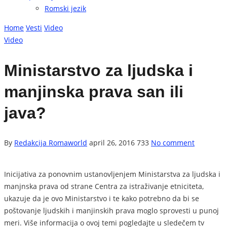
Romski jezik
Home
Vesti
Video
Video
Ministarstvo za ljudska i
manjinska prava san ili
java?
By
Redakcija Romaworld
april 26, 2016
733
No comment
Inicijativa za ponovnim ustanovljenjem Ministarstva za ljudska i
manjnska prava od strane Centra za istraživanje etniciteta,
ukazuje da je ovo Ministarstvo i te kako potrebno da bi se
poštovanje ljudskih i manjinskih prava moglo sprovesti u punoj
meri. Više informacija o ovoj temi pogledajte u sledečem tv