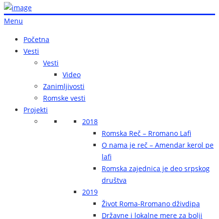
Menu
Početna
Vesti
Vesti
Video
Zanimljivosti
Romske vesti
Projekti
2018
Romska Reč – Rromano Lafi
O nama je reč – Amendar kerol pe
lafi
Romska zajednica je deo srpskog
društva
2019
Život Roma-Rromano dživdipa
Državne i lokalne mere za bolji