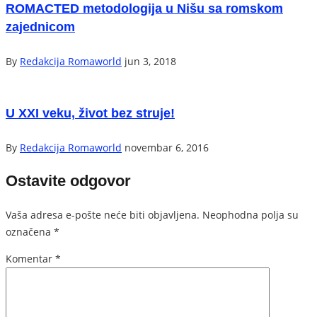
ROMACTED metodologija u Nišu sa romskom
zajednicom
By
Redakcija Romaworld
jun 3, 2018
U XXI veku, život bez struje!
By
Redakcija Romaworld
novembar 6, 2016
Ostavite odgovor
Vaša adresa e-pošte neće biti objavljena.
Neophodna polja su
označena
*
Komentar
*