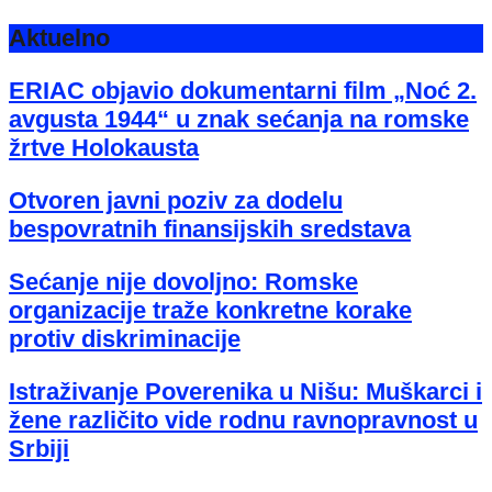
Aktuelno
ERIAC objavio dokumentarni film „Noć 2.
avgusta 1944“ u znak sećanja na romske
žrtve Holokausta
Otvoren javni poziv za dodelu
bespovratnih finansijskih sredstava
Sećanje nije dovoljno: Romske
organizacije traže konkretne korake
protiv diskriminacije
Istraživanje Poverenika u Nišu: Muškarci i
žene različito vide rodnu ravnopravnost u
Srbiji