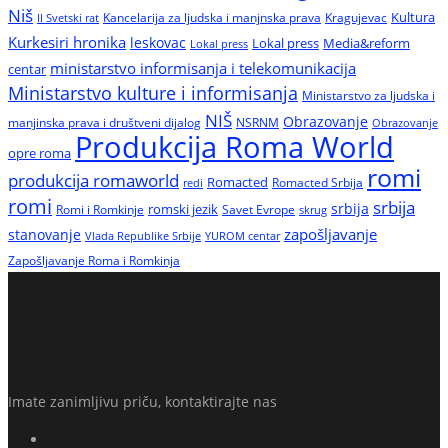
Niš
Kultura
Kancelarija za ljudska i manjnska prava
Kragujevac
II Svetski rat
Kurkesiri hronika
leskovac
Media&reform
Lokal press
Lokal press
ministarstvo informisanja i telekomunikacija
centar
Ministarstvo kulture i informisanja
Ministarstvo za ljudska i
NIŠ
Obrazovanje
manjinska prava i društveni dijalog
NSRNM
Obrazovanje
Produkcija Roma World
opre roma
romi
produkcija romaworld
Romacted
Romacted Srbija
redi
romi
srbija
srbija
Romi i Romkinje
romski jezik
Savet Evrope
skrug
zapošljavanje
stanovanje
Vlada Republike Srbije
YUROM centar
Zapošljavanje Roma i Romkinja
Imate zanimljivu priču, kontaktirajte nas