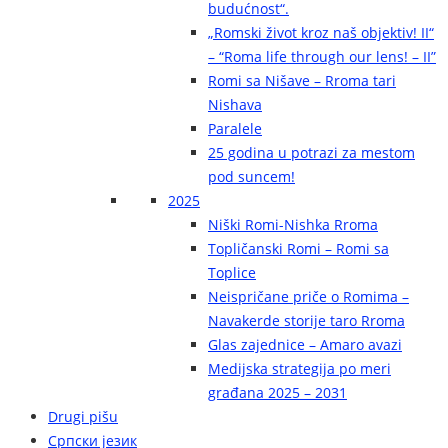
budućnost“.
„Romski život kroz naš objektiv! II“
– “Roma life through our lens! – II”
Romi sa Nišave – Rroma tari
Nishava
Paralele
25 godina u potrazi za mestom
pod suncem!
2025
Niški Romi-Nishka Rroma
Topličanski Romi – Romi sa
Toplice
Neispričane priče o Romima –
Navakerde storije taro Rroma
Glas zajednice – Amaro avazi
Medijska strategija po meri
građana 2025 – 2031
Drugi pišu
Српски језик