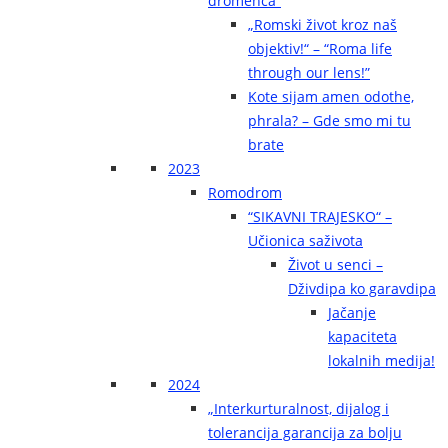
dromenca“
„Romski život kroz naš
objektiv!“ – “Roma life
through our lens!”
Kote sijam amen odothe,
phrala? – Gde smo mi tu
brate
2023
Romodrom
“SIKAVNI TRAJESKO“ –
Učionica saživota
Život u senci –
Dživdipa ko garavdipa
Jačanje
kapaciteta
lokalnih medija!
2024
„Interkurturalnost, dijalog i
tolerancija garancija za bolju