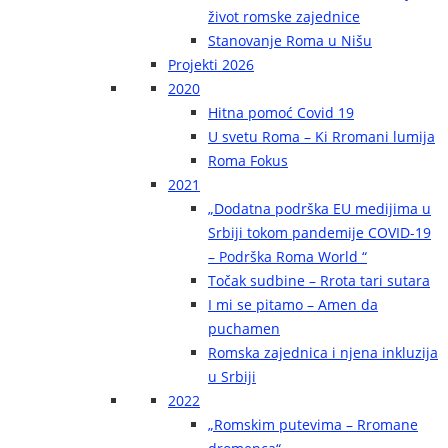
život romske zajednice
Stanovanje Roma u Nišu
Projekti 2026
2020
Hitna pomoć Covid 19
U svetu Roma – Ki Rromani lumija
Roma Fokus
2021
„Dodatna podrška EU medijima u
Srbiji tokom pandemije COVID-19
– Podrška Roma World “
Točak sudbine – Rrota tari sutara
I mi se pitamo – Amen da
puchamen
Romska zajednica i njena inkluzija
u Srbiji
2022
„Romskim putevima – Rromane