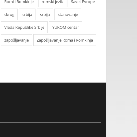
Romi i Romkinje
romski jezik
Savet Evrope
skrug
srbija
srbija
stanovanje
Vlada Republike Srbije
YUROM centar
zapošljavanje
Zapošljavanje Roma i Romkinja