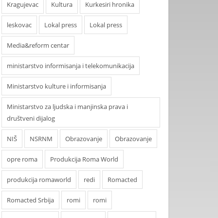
Kragujevac
Kultura
Kurkesiri hronika
leskovac
Lokal press
Lokal press
Media&reform centar
ministarstvo informisanja i telekomunikacija
Ministarstvo kulture i informisanja
Ministarstvo za ljudska i manjinska prava i
društveni dijalog
NIŠ
NSRNM
Obrazovanje
Obrazovanje
opre roma
Produkcija Roma World
produkcija romaworld
redi
Romacted
Romacted Srbija
romi
romi