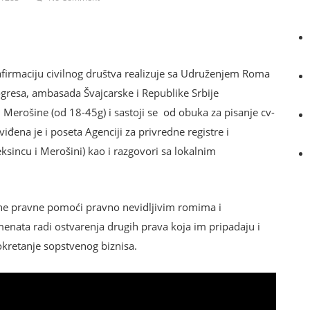
afirmaciju civilnog društva realizuje sa Udruženjem Roma
gresa, ambasada Švajcarske i Republike Srbije
Merošine (od 18-45g) i sastoji se od obuka za pisanje cv-
viđena je i poseta Agenciji za privredne registre i
eksincu i Merošini) kao i razgovori sa lokalnim
tne pravne pomoći pravno nevidljivim romima i
ata radi ostvarenja drugih prava koja im pripadaju i
retanje sopstvenog biznisa.