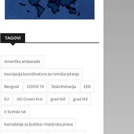
TAGOVI
Američka ambasada
Asocijacija koordinatora za romska pitanja
Beograd
COVID 19
Diskriminacija
EED
EU
GO Crveni Krst
grad Niš
grad Niš
II Svetski rat
Kancelarija za ljudska i manjnska prava