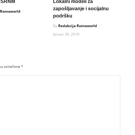
i NSRNM
Lokalni modeli za
zapošljavanje i socijalnu
a Romaworld
podršku
By
Redakcija Romaworld
Januar 30, 2018
 su označena
*