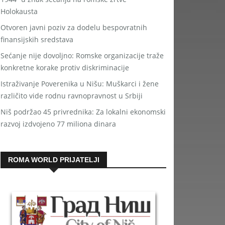
Holokausta
Otvoren javni poziv za dodelu bespovratnih
finansijskih sredstava
Sećanje nije dovoljno: Romske organizacije traže
konkretne korake protiv diskriminacije
Istraživanje Poverenika u Nišu: Muškarci i žene
različito vide rodnu ravnopravnost u Srbiji
Niš podržao 45 privrednika: Za lokalni ekonomski
razvoj izdvojeno 77 miliona dinara
ROMA WORLD PRIJATELJI