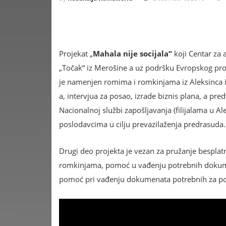
Projekat „
Mahala nije socijala“
koji Centar za 
„Točak“ iz Merošine a uz podršku Evropskog pro
je namenjen romima i romkinjama iz Aleksinca i 
a, intervjua za posao, izrade biznis plana, a pred
Nacionalnoj službi zapošljavanja (filijalama u Al
poslodavcima u cilju prevazilaženja predrasuda.
Drugi deo projekta je vezan za pružanje bespla
romkinjama, pomoć u vađenju potrebnih dokumen
pomoć pri vađenju dokumenata potrebnih za pok