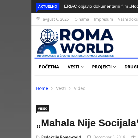
ERIAC objavio dokumentarni film „Noć
AKTUELNO
avgust 6, 2026
O nama
Impresum
Važni dok
POČETNA
VESTI
PROJEKTI
DRUGI
Home
Vesti
Video
VIDEO
„Mahala Nije Socijala
By
Redakcija Romaworld
Decembar 3, 2016