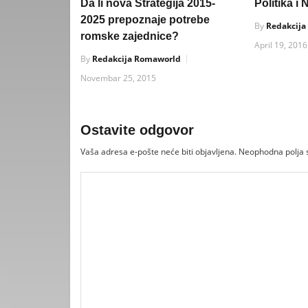
Da li nova Strategija 2015-
Politika 
2025 prepoznaje potrebe
By
Redakcij
romske zajednice?
April 19, 2016
By
Redakcija Romaworld
Novembar 25, 2015
Ostavite odgovor
Vaša adresa e-pošte neće biti objavljena.
Neophodna polja