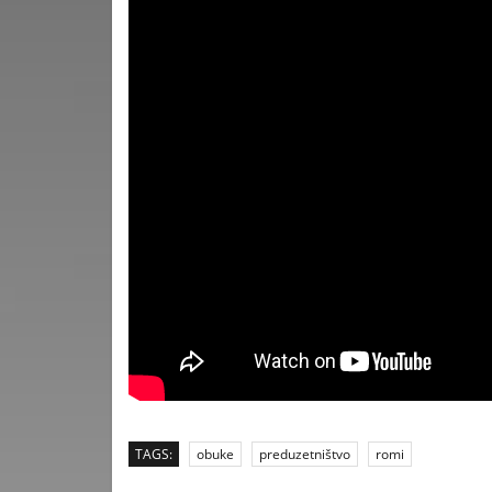
TAGS:
obuke
preduzetništvo
romi