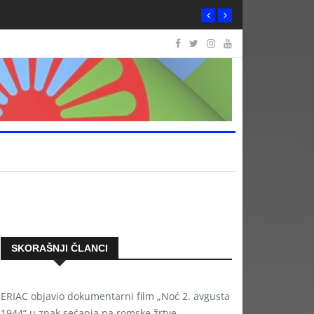
SKORAŠNJI ČLANCI
ERIAC objavio dokumentarni film „Noć 2. avgusta
1944“ u znak sećanja na romske žrtve