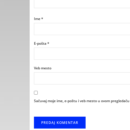
Ime
*
E-pošta
*
Veb mesto
Sačuvaj moje ime, e-poštu i veb mesto u ovom pregledaču