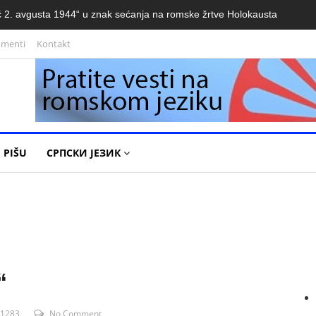
 2. avgusta 1944“ u znak sećanja na romske žrtve Holokausta
umenti
Kontakt
 PIŠU
СРПСКИ ЈЕЗИК
“
1283
No Comment