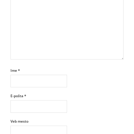
Ime
*
E-pošta
*
Veb mesto