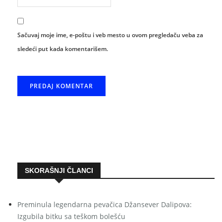
Sačuvaj moje ime, e-poštu i veb mesto u ovom pregledaču veba za
sledeći put kada komentarišem.
SKORAŠNJI ČLANCI
Preminula legendarna pevačica Džansever Dalipova:
Izgubila bitku sa teškom bolešću