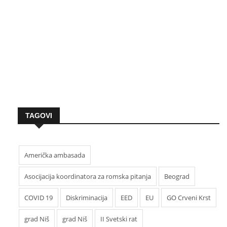
TAGOVI
Američka ambasada
Asocijacija koordinatora za romska pitanja
Beograd
COVID 19
Diskriminacija
EED
EU
GO Crveni Krst
grad Niš
grad Niš
II Svetski rat