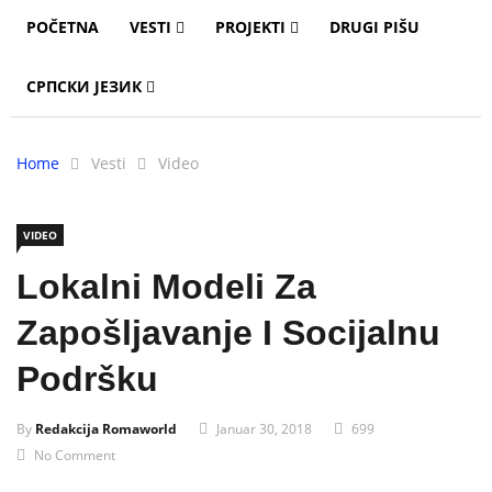
POČETNA
VESTI
PROJEKTI
DRUGI PIŠU
СРПСКИ ЈЕЗИК
Home
Vesti
Video
VIDEO
Lokalni Modeli Za
Zapošljavanje I Socijalnu
Podršku
By
Redakcija Romaworld
Januar 30, 2018
699
No Comment