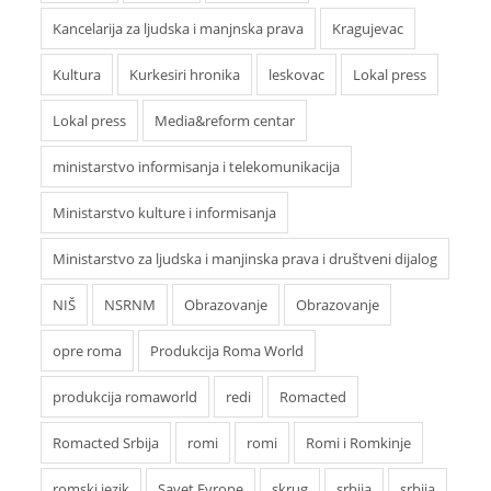
Kancelarija za ljudska i manjnska prava
Kragujevac
Kultura
Kurkesiri hronika
leskovac
Lokal press
Lokal press
Media&reform centar
ministarstvo informisanja i telekomunikacija
Ministarstvo kulture i informisanja
Ministarstvo za ljudska i manjinska prava i društveni dijalog
NIŠ
NSRNM
Obrazovanje
Obrazovanje
opre roma
Produkcija Roma World
produkcija romaworld
redi
Romacted
Romacted Srbija
romi
romi
Romi i Romkinje
romski jezik
Savet Evrope
skrug
srbija
srbija