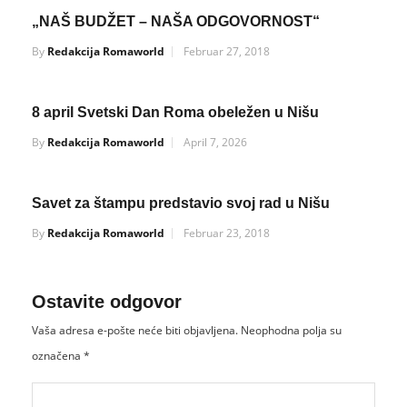
„NAŠ BUDŽET – NAŠA ODGOVORNOST“
By
Redakcija Romaworld
Februar 27, 2018
8 april Svetski Dan Roma obeležen u Nišu
By
Redakcija Romaworld
April 7, 2026
Savet za štampu predstavio svoj rad u Nišu
By
Redakcija Romaworld
Februar 23, 2018
Ostavite odgovor
Vaša adresa e-pošte neće biti objavljena.
Neophodna polja su
označena
*