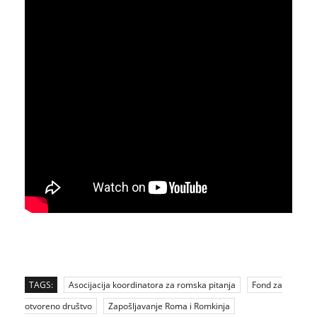
TAGS:
Asocijacija koordinatora za romska pitanja
Fond za
otvoreno društvo
Zapošljavanje Roma i Romkinja