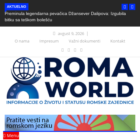
AKTUELNO
Preminula legendarna pevačica Džansever Dalipova: Izgubila
bitku sa teškom bolešću
avgust 9, 2026
O nama
Impresum
Važni dokumenti
Kontakt
Menu