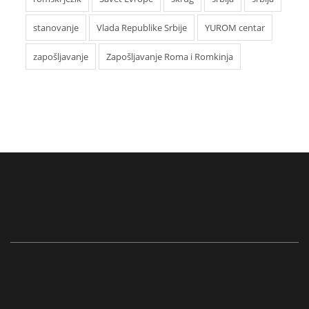
stanovanje
Vlada Republike Srbije
YUROM centar
zapošljavanje
Zapošljavanje Roma i Romkinja