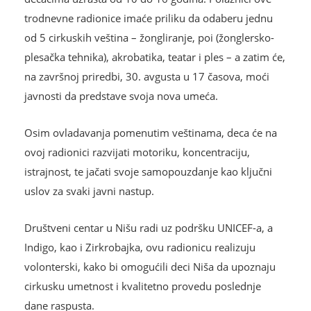
trodnevne radionice imaće priliku da odaberu jednu
od 5 cirkuskih veština – žongliranje, poi (žonglersko-
plesačka tehnika), akrobatika, teatar i ples – a zatim će,
na završnoj priredbi, 30. avgusta u 17 časova, moći
javnosti da predstave svoja nova umeća.
Osim ovladavanja pomenutim veštinama, deca će na
ovoj radionici razvijati motoriku, koncentraciju,
istrajnost, te jačati svoje samopouzdanje kao ključni
uslov za svaki javni nastup.
Društveni centar u Nišu radi uz podršku UNICEF-a, a
Indigo, kao i Zirkrobajka, ovu radionicu realizuju
volonterski, kako bi omogućili deci Niša da upoznaju
cirkusku umetnost i kvalitetno provedu poslednje
dane raspusta.