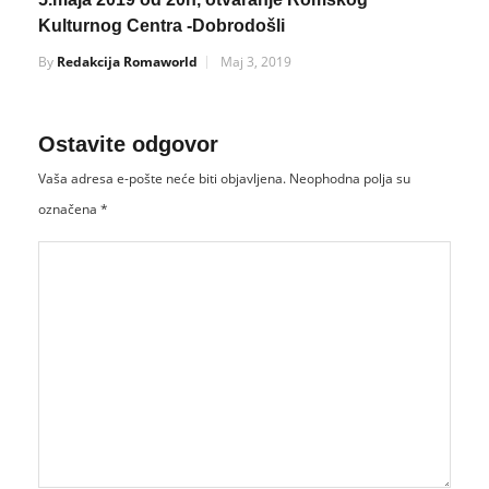
Kulturnog Centra -Dobrodošli
By
Redakcija Romaworld
Maj 3, 2019
Ostavite odgovor
Vaša adresa e-pošte neće biti objavljena.
Neophodna polja su
označena
*