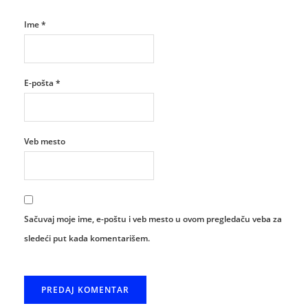
Ime
*
E-pošta
*
Veb mesto
Sačuvaj moje ime, e-poštu i veb mesto u ovom pregledaču veba za
sledeći put kada komentarišem.