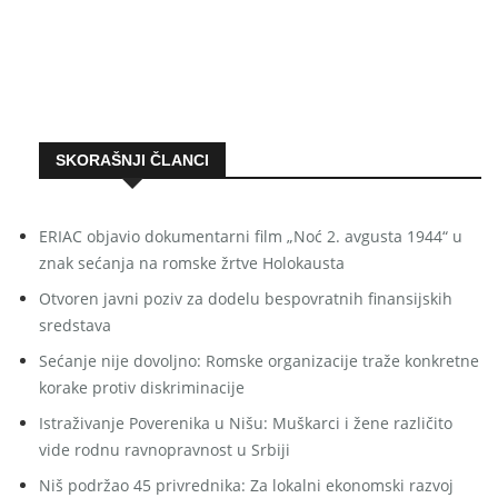
SKORAŠNJI ČLANCI
ERIAC objavio dokumentarni film „Noć 2. avgusta 1944“ u
znak sećanja na romske žrtve Holokausta
Otvoren javni poziv za dodelu bespovratnih finansijskih
sredstava
Sećanje nije dovoljno: Romske organizacije traže konkretne
korake protiv diskriminacije
Istraživanje Poverenika u Nišu: Muškarci i žene različito
vide rodnu ravnopravnost u Srbiji
Niš podržao 45 privrednika: Za lokalni ekonomski razvoj