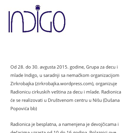
Od 28. do 30. avgusta 2015. godine, Grupa za decu i
mlade Indigo, u saradnji sa nemačkom organizacijom
Zirkrobajka (zirkrobajka.wordpress.com), organizuje
Radionicu cirkuskih veština za decu i mlade. Radionica
će se realizovati u Društvenom centru u Nišu (Dušana
Popovića bb)
Radionica je besplatna, a namenjena je devojčicama i
dečacima uzrasta od 10 do 16 godina. Polaznici ove