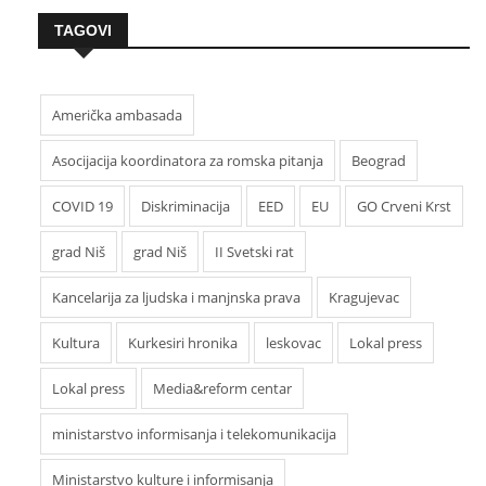
TAGOVI
Američka ambasada
Asocijacija koordinatora za romska pitanja
Beograd
COVID 19
Diskriminacija
EED
EU
GO Crveni Krst
grad Niš
grad Niš
II Svetski rat
Kancelarija za ljudska i manjnska prava
Kragujevac
Kultura
Kurkesiri hronika
leskovac
Lokal press
Lokal press
Media&reform centar
ministarstvo informisanja i telekomunikacija
Ministarstvo kulture i informisanja