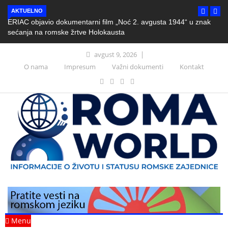
AKTUELNO
ERIAC objavio dokumentarni film „Noć 2. avgusta 1944“ u znak
sećanja na romske žrtve Holokausta
avgust 9, 2026
O nama
Impresum
Važni dokumenti
Kontakt
Menu