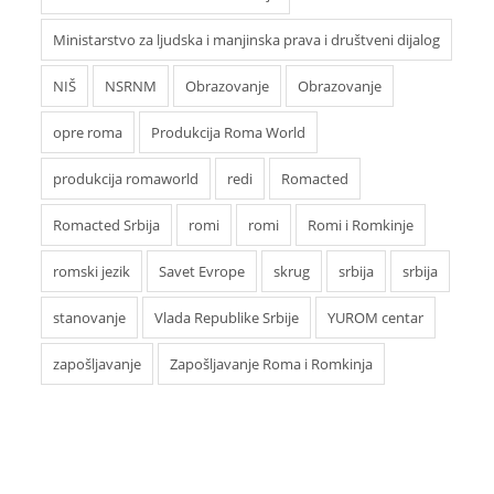
Ministarstvo za ljudska i manjinska prava i društveni dijalog
NIŠ
NSRNM
Obrazovanje
Obrazovanje
opre roma
Produkcija Roma World
produkcija romaworld
redi
Romacted
Romacted Srbija
romi
romi
Romi i Romkinje
romski jezik
Savet Evrope
skrug
srbija
srbija
stanovanje
Vlada Republike Srbije
YUROM centar
zapošljavanje
Zapošljavanje Roma i Romkinja