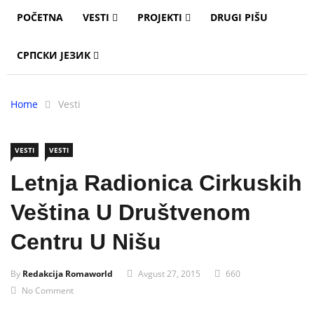
POČETNA
VESTI
PROJEKTI
DRUGI PIŠU
СРПСКИ ЈЕЗИК
Home
Vesti
VESTI
VESTI
Letnja Radionica Cirkuskih
Veština U Društvenom
Centru U Nišu
By
Redakcija Romaworld
Avgust 27, 2015
660
No Comment