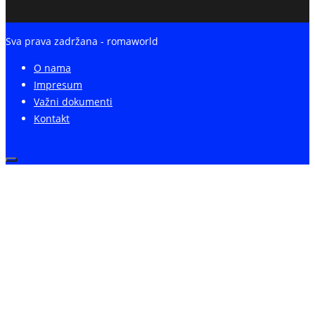
Sva prava zadržana - romaworld
O nama
Impresum
Važni dokumenti
Kontakt