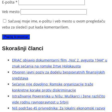
E-pošta
*
Veb mesto
Sačuvaj moje ime, e-poštu i veb mesto u ovom pregledaču
veba za sledeći put kada komentarišem.
Skorašnji članci
ERIAC objavio dokumentarni film „Noć 2. avgusta 1944“ u
znak sećanja na romske žrtve Holokausta
Otvoren javni poziv za dodelu bespovratnih finansijskih
sredstava
Sećanje nije dovoljno: Romske organizacije traže
konkretne korake protiv diskriminacije
Istraživanje Poverenika u Nišu: Muškarci i žene različito
vide rodnu ravnopravnost u Srbiji
Niš podržao 45 privrednika: Za lokalni ekonomski razvoj