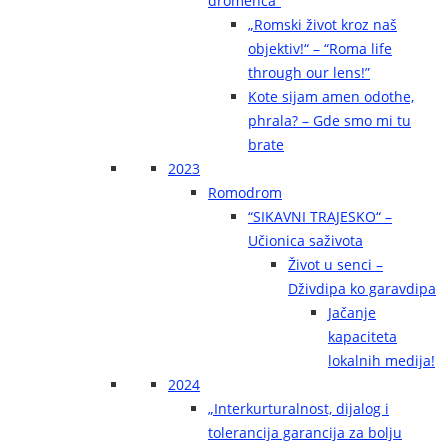
dromenca“
„Romski život kroz naš
objektiv!“ – “Roma life
through our lens!”
Kote sijam amen odothe,
phrala? – Gde smo mi tu
brate
2023
Romodrom
“SIKAVNI TRAJESKO“ –
Učionica saživota
Život u senci –
Dživdipa ko garavdipa
Jačanje
kapaciteta
lokalnih medija!
2024
„Interkurturalnost, dijalog i
tolerancija garancija za bolju