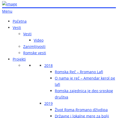
Menu
Početna
Vesti
Vesti
Video
Zanimljivosti
Romske vesti
Projekti
2018
Romska Reč – Rromano Lafi
O nama je reč – Amendar kerol pe
lafi
Romska zajednica je deo srpskog
društva
2019
Život Roma-Rromano dživdipa
Državne i lokalne mere za bolji