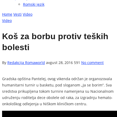
Romski jezik
Home
Vesti
Video
Video
Koš za borbu protiv teških
bolesti
By
Redakcija Romaworld
avgust 28, 2016
591
No comment
Gradska opština Pantelej, ovog vikenda održan je organozovala
humanitarni turnir u basketu, pod sloganom „Ja se borim“. Sva
sredstva prikupljena tokom turnire namenjena su Nacionalnom
udruženju roditelja dece obolele od raka, za izgradnju hemato-
onkološkog odlejenja u Niškom kliničkom centru.