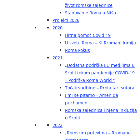
život romske zajednice
Stanovanje Roma u Nišu
Projekti 2026
2020
Hitna pomoć Covid 19
U svetu Roma – Ki Rromani lumija
Roma Fokus
2021
„Dodatna podrška EU medijima u
Srbiji tokom pandemije COVID-19
– Podrška Roma World “
Točak sudbine – Rrota tari sutara
I mi se pitamo – Amen da
puchamen
Romska zajednica i njena inkluzija
u Srbiji
2022
„Romskim putevima – Rromane