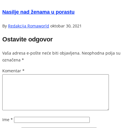
Nasilje nad ženama u porastu
By
Redakcija Romaworld
oktobar 30, 2021
Ostavite odgovor
Vaša adresa e-pošte neće biti objavljena.
Neophodna polja su
označena
*
Komentar
*
Ime
*