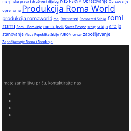
NIŠ
Obrazovanje
manjinska prava i društveni dijalog
NSRNM
Obrazovanje
Produkcija Roma World
opre roma
romi
produkcija romaworld
Romacted
Romacted Srbija
redi
romi
srbija
srbija
Romi i Romkinje
romski jezik
Savet Evrope
skrug
zapošljavanje
stanovanje
Vlada Republike Srbije
YUROM centar
Zapošljavanje Roma i Romkinja
Imate zanimljivu priču, kontaktirajte nas