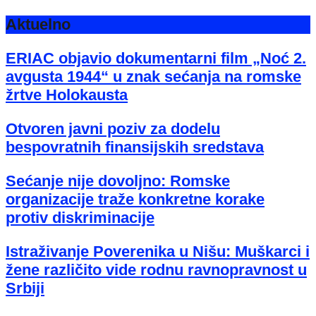
Aktuelno
ERIAC objavio dokumentarni film „Noć 2.
avgusta 1944“ u znak sećanja na romske
žrtve Holokausta
Otvoren javni poziv za dodelu
bespovratnih finansijskih sredstava
Sećanje nije dovoljno: Romske
organizacije traže konkretne korake
protiv diskriminacije
Istraživanje Poverenika u Nišu: Muškarci i
žene različito vide rodnu ravnopravnost u
Srbiji