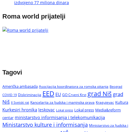
izdvojeno 77 miliona dinara
Roma world prijatelji
Tagovi
Američka ambasada
Asocijacija koordinatora za romska pitanja
Beograd
EED
grad Niš
grad
EU
Diskriminacija
GO Crveni Krst
COVID 19
Niš
Kultura
Kancelarija za ljudska i manjnska prava
Kragujevac
II Svetski rat
Kurkesiri hronika
leskovac
Media&reform
Lokal press
Lokal press
ministarstvo informisanja i telekomunikacija
centar
Ministarstvo kulture i informisanja
Ministarstvo za ljudska i