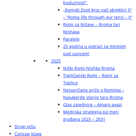
budućnost“.
„Romski život kroz naš objektiv! II“
– “Roma life through our lens! – II”
Romi sa Nišave – Rroma tari
Nishava
Paralele
25 godina u potrazi za mestom
pod suncem!
2025
Niški Romi-Nishka Rroma
Topličanski Romi – Romi sa
Toplice
Neispričane priče o Romima –
Navakerde storije taro Rroma
Glas zajednice – Amaro avazi
Medijska strategija po meri
građana 2025 – 2031
Drugi pišu
Српски језик