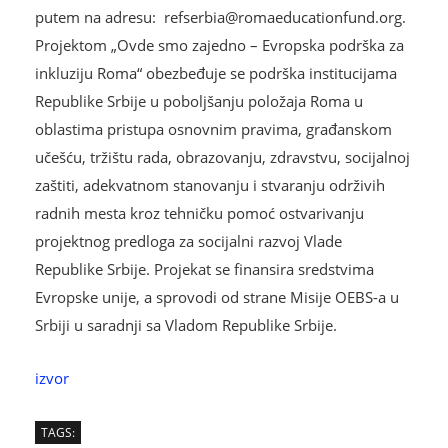
putem na adresu: refserbia@romaeducationfund.org.
Projektom „Ovde smo zajedno – Evropska podrška za
inkluziju Roma“ obezbeđuje se podrška institucijama
Republike Srbije u poboljšanju položaja Roma u
oblastima pristupa osnovnim pravima, građanskom
učešću, tržištu rada, obrazovanju, zdravstvu, socijalnoj
zaštiti, adekvatnom stanovanju i stvaranju održivih
radnih mesta kroz tehničku pomoć ostvarivanju
projektnog predloga za socijalni razvoj Vlade
Republike Srbije. Projekat se finansira sredstvima
Evropske unije, a sprovodi od strane Misije OEBS-a u
Srbiji u saradnji sa Vladom Republike Srbije.
izvor
TAGS: