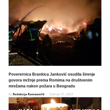
Poverernica Brankica Janković osudila širenje
govora mržnje prema Romima na društvenim
mrežama nakon požara u Beogradu
By
Redakcija Romaworld
Februar 21, 2023