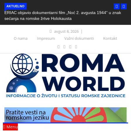
AKTUELNO
ERIAC objavio dokumentarni film „Noć 2. avgusta 1944“ u znak
sećanja na romske žrtve Holokausta
avgust 8, 2026
O nama
Impresum
Važni dokumenti
Kontakt
Menu