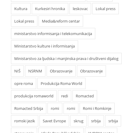
Kultura
Kurkesiri hronika
leskovac
Lokal press
Lokal press
Media&reform centar
ministarstvo informisanja i telekomunikacija
Ministarstvo kulture i informisanja
Ministarstvo za ljudska i manjinska prava i društveni dijalog
NIŠ
NSRNM
Obrazovanje
Obrazovanje
opre roma
Produkcija Roma World
produkcija romaworld
redi
Romacted
Romacted Srbija
romi
romi
Romi i Romkinje
romski jezik
Savet Evrope
skrug
srbija
srbija