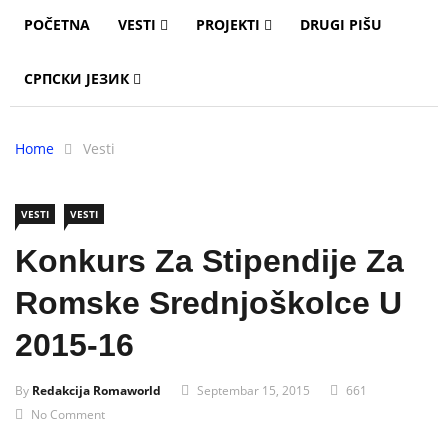
POČETNA
VESTI
PROJEKTI
DRUGI PIŠU
СРПСКИ ЈЕЗИК
Home
Vesti
VESTI
VESTI
Konkurs Za Stipendije Za
Romske Srednjoškolce U
2015-16
By
Redakcija Romaworld
Septembar 15, 2015
661
No Comment