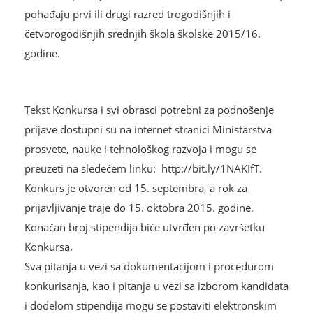
pohađaju prvi ili drugi razred trogodišnjih i
četvorogodišnjih srednjih škola školske 2015/16.
godine.
Tekst Konkursa i svi obrasci potrebni za podnošenje
prijave dostupni su na internet stranici Ministarstva
prosvete, nauke i tehnološkog razvoja i mogu se
preuzeti na sledećem linku: http://bit.ly/1NAKIfT.
Konkurs je otvoren od 15. septembra, a rok za
prijavljivanje traje do 15. oktobra 2015. godine.
Konačan broj stipendija biće utvrđen po završetku
Konkursa.
Sva pitanja u vezi sa dokumentacijom i procedurom
konkurisanja, kao i pitanja u vezi sa izborom kandidata
i dodelom stipendija mogu se postaviti elektronskim