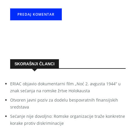
SKORAŠNJI ČLANCI
ERIAC objavio dokumentarni film „Noć 2. avgusta 1944“ u
znak sećanja na romske žrtve Holokausta
Otvoren javni poziv za dodelu bespovratnih finansijskih
sredstava
Sećanje nije dovoljno: Romske organizacije traže konkretne
korake protiv diskriminacije