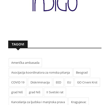
TAGOVI
Američka ambasada
Asocijacija koordinatora za romska pitanja
Beograd
COVID 19
Diskriminacija
EED
EU
GO Crveni Krst
grad Niš
grad Niš
II Svetski rat
Kancelarija za ljudska i manjnska prava
Kragujevac