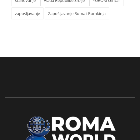
stanovanje
Vlada Republike Srbije
YUROM centar
zapošljavanje
Zapošljavanje Roma i Romkinja