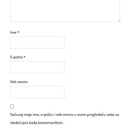
Ime
*
E-pošta
*
Veb mesto
Sačuvaj moje ime, e-poštu i veb mesto u ovom pregledaču veba za
sledeći put kada komentarišem.