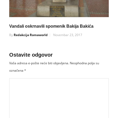
Vandali oskrnavili spomenik Bakija Bakića
By
Redakcija Romaworld
Novembar 23, 2017
Ostavite odgovor
Vaša adresa e-pošte neće biti objavljena.
Neophodna polja su
označena
*