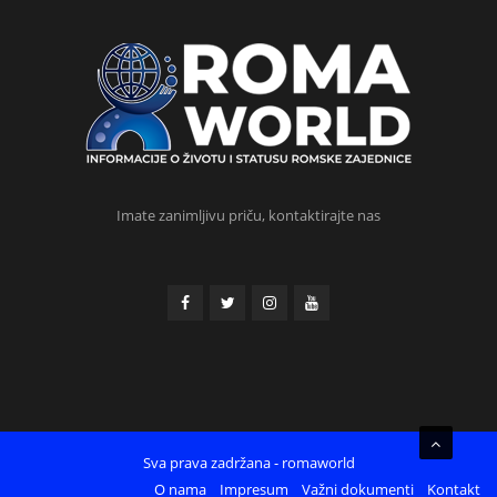
Imate zanimljivu priču, kontaktirajte nas
Sva prava zadržana - romaworld
O nama
Impresum
Važni dokumenti
Kontakt