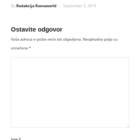
By
Redakcija Romaworld
Septembar 5, 2019
Ostavite odgovor
Vaša adresa e-pošte neće biti objavljena.
Neophodna polja su
označena
*
Ime
*