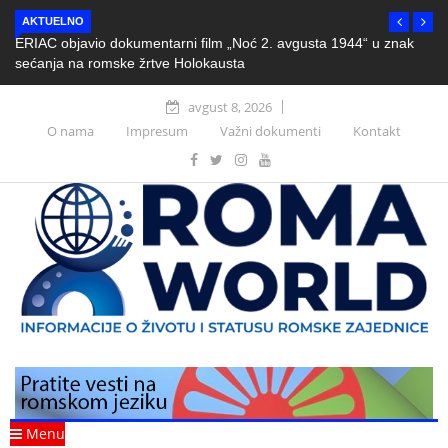
AKTUELNO
ERIAC objavio dokumentarni film „Noć 2. avgusta 1944“ u znak
sećanja na romske žrtve Holokausta
avgust 8, 2026
O nama
Impresum
Važni dokumenti
Kontakt
Menu