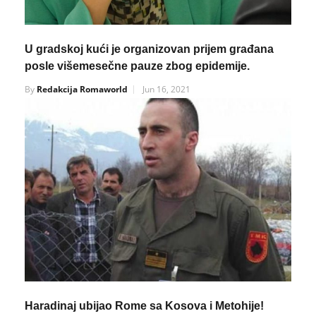
U gradskoj kući je organizovan prijem građana
posle višemesečne pauze zbog epidemije.
By
Redakcija Romaworld
Jun 16, 2021
Haradinaj ubijao Rome sa Kosova i Metohije!