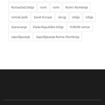
Romacted Srbija
romi
romi
Romi i Romkinje
romski jezik
Savet Evrope
skrug
srbija
srbija
stanovanje
Vlada Republike Srbije
YUROM centar
zapošljavanje
Zapošljavanje Roma i Romkinja