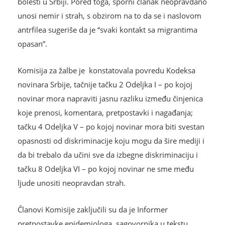
bolesti u Srbiji. Pored toga, sporni članak neopravdano
unosi nemir i strah, s obzirom na to da se i naslovom
antrfilea sugeriše da je “svaki kontakt sa migrantima
opasan”.
Komisija za žalbe je konstatovala povredu Kodeksa
novinara Srbije, tačnije tačku 2 Odeljka I – po kojoj
novinar mora napraviti jasnu razliku između činjenica
koje prenosi, komentara, pretpostavki i nagađanja;
tačku 4 Odeljka V – po kojoj novinar mora biti svestan
opasnosti od diskriminacije koju mogu da šire mediji i
da bi trebalo da učini sve da izbegne diskriminaciju i
tačku 8 Odeljka VI – po kojoj novinar ne sme među
ljude unositi neopravdan strah.
Članovi Komisije zaključili su da je Informer
pretpostavke epidemiologa, sagovornika u tekstu,