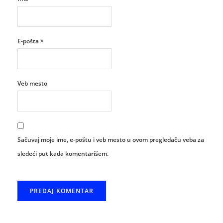
E-pošta
*
Veb mesto
Sačuvaj moje ime, e-poštu i veb mesto u ovom pregledaču veba za
sledeći put kada komentarišem.