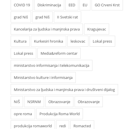
COVID 19
Diskriminacija
EED
EU
GO Crveni Krst
grad Niš
grad Niš
II Svetski rat
Kancelarija za ljudska i manjnska prava
Kragujevac
Kultura
Kurkesiri hronika
leskovac
Lokal press
Lokal press
Media&reform centar
ministarstvo informisanja i telekomunikacija
Ministarstvo kulture i informisanja
Ministarstvo za ljudska i manjinska prava i društveni dijalog
NIŠ
NSRNM
Obrazovanje
Obrazovanje
opre roma
Produkcija Roma World
produkcija romaworld
redi
Romacted