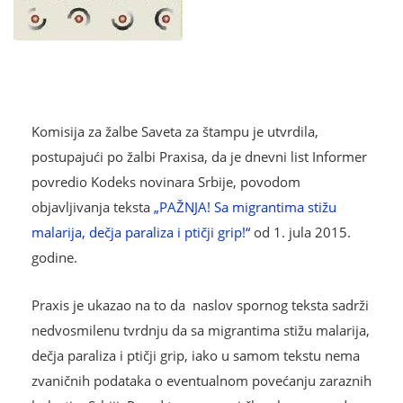
Komisija za žalbe Saveta za štampu je utvrdila,
postupajući po žalbi Praxisa, da je dnevni list Informer
povredio Kodeks novinara Srbije, povodom
objavljivanja teksta
„PAŽNJA! Sa migrantima stižu
malarija, dečja paraliza i ptičji grip!“
od 1. jula 2015.
godine.
Praxis je ukazao na to da naslov spornog teksta sadrži
nedvosmilenu tvrdnju da sa migrantima stižu malarija,
dečja paraliza i ptičji grip, iako u samom tekstu nema
zvaničnih podataka o eventualnom povećanju zaraznih