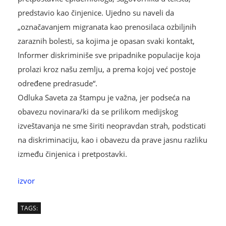
predstavio kao činjenice. Ujedno su naveli da
„označavanjem migranata kao prenosilaca ozbiljnih
zaraznih bolesti, sa kojima je opasan svaki kontakt,
Informer diskriminiše sve pripadnike populacije koja
prolazi kroz našu zemlju, a prema kojoj već postoje
određene predrasude“.
Odluka Saveta za štampu je važna, jer podseća na
obavezu novinara/ki da se prilikom medijskog
izveštavanja ne sme širiti neopravdan strah, podsticati
na diskriminaciju, kao i obavezu da prave jasnu razliku
između činjenica i pretpostavki.
izvor
TAGS: