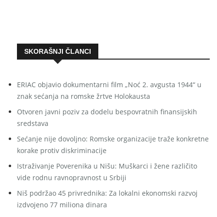
SKORAŠNJI ČLANCI
ERIAC objavio dokumentarni film „Noć 2. avgusta 1944“ u
znak sećanja na romske žrtve Holokausta
Otvoren javni poziv za dodelu bespovratnih finansijskih
sredstava
Sećanje nije dovoljno: Romske organizacije traže konkretne
korake protiv diskriminacije
Istraživanje Poverenika u Nišu: Muškarci i žene različito
vide rodnu ravnopravnost u Srbiji
Niš podržao 45 privrednika: Za lokalni ekonomski razvoj
izdvojeno 77 miliona dinara