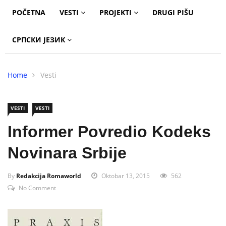
POČETNA
VESTI
PROJEKTI
DRUGI PIŠU
СРПСКИ ЈЕЗИК
Home
Vesti
VESTI
VESTI
Informer Povredio Kodeks
Novinara Srbije
By
Redakcija Romaworld
Oktobar 13, 2015
562
No Comment