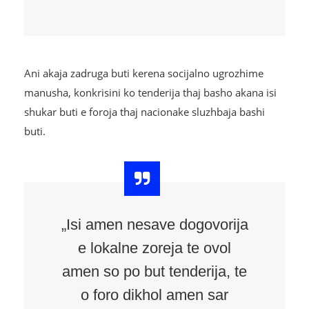
Ani akaja zadruga buti kerena socijalno ugrozhime
manusha, konkrisini ko tenderija thaj basho akana isi
shukar buti e foroja thaj nacionake sluzhbaja bashi
buti.
„Isi amen nesave dogovorija
e lokalne zoreja te ovol
amen so po but tenderija, te
o foro dikhol amen sar