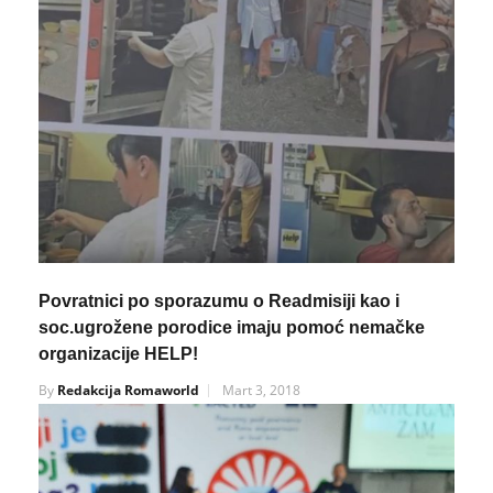
Povratnici po sporazumu o Readmisiji kao i
soc.ugrožene porodice imaju pomoć nemačke
organizacije HELP!
By
Redakcija Romaworld
Mart 3, 2018