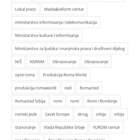
Lokal press
Media&reform centar
ministarstvo informisanja i telekomunikacija
Ministarstvo kulture i informisanja
Ministarstvo za ljudska i manjinska prava i društveni dijalog
NIŠ
NSRNM
Obrazovanje
Obrazovanje
opre roma
Produkcija Roma World
produkcija romaworld
redi
Romacted
Romacted Srbija
romi
romi
Romi i Romkinje
romski jezik
Savet Evrope
skrug
srbija
srbija
stanovanje
Vlada Republike Srbije
YUROM centar