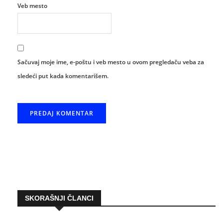
Veb mesto
Sačuvaj moje ime, e-poštu i veb mesto u ovom pregledaču veba za
sledeći put kada komentarišem.
SKORAŠNJI ČLANCI