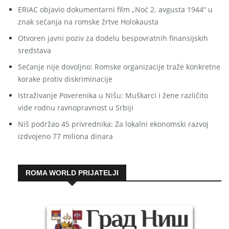
ERIAC objavio dokumentarni film „Noć 2. avgusta 1944“ u
znak sećanja na romske žrtve Holokausta
Otvoren javni poziv za dodelu bespovratnih finansijskih
sredstava
Sećanje nije dovoljno: Romske organizacije traže konkretne
korake protiv diskriminacije
Istraživanje Poverenika u Nišu: Muškarci i žene različito
vide rodnu ravnopravnost u Srbiji
Niš podržao 45 privrednika: Za lokalni ekonomski razvoj
izdvojeno 77 miliona dinara
ROMA WORLD PRIJATELJI