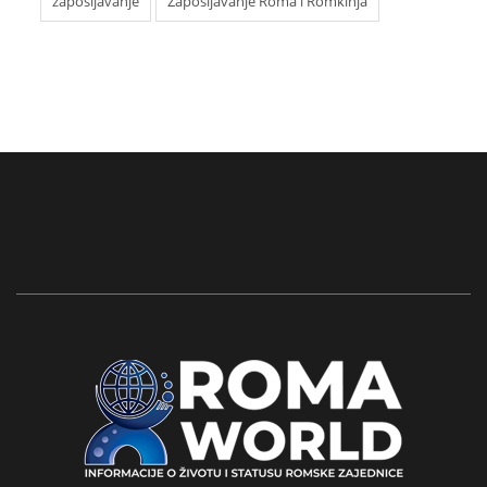
zapošljavanje
Zapošljavanje Roma i Romkinja