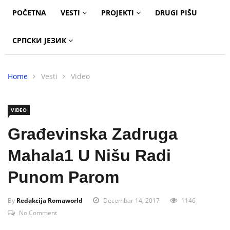
POČETNA
VESTI
PROJEKTI
DRUGI PIŠU
СРПСКИ ЈЕЗИК
Home
Vesti
Video
VIDEO
Građevinska Zadruga
Mahala1 U Nišu Radi
Punom Parom
By
Redakcija Romaworld
Decembar 14, 2017
1146
No Comment