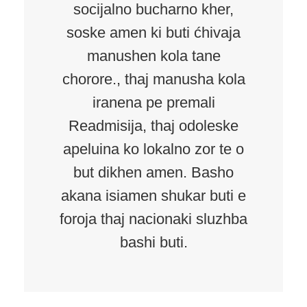
socijalno bucharno kher,
soske amen ki buti ćhivaja
manushen kola tane
chorore., thaj manusha kola
iranena pe premali
Readmisija, thaj odoleske
apeluina ko lokalno zor te o
but dikhen amen. Basho
akana isiamen shukar buti e
foroja thaj nacionaki sluzhba
bashi buti.