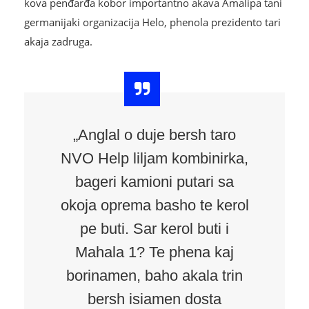
kova penđarđa kobor importantno akava Amalipa tani
germanijaki organizacija Helo, phenola prezidento tari
akaja zadruga.
„Anglal o duje bersh taro
NVO Help liljam kombinirka,
bageri kamioni putari sa
okoja oprema basho te kerol
pe buti. Sar kerol buti i
Mahala 1? Te phena kaj
borinamen, baho akala trin
bersh isiamen dosta