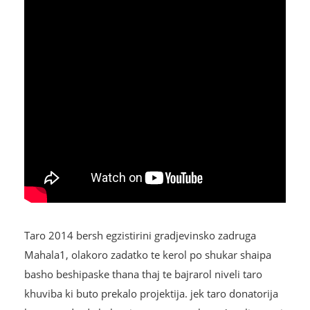
Taro 2014 bersh egzistirini gradjevinsko zadruga
Mahala1, olakoro zadatko te kerol po shukar shaipa
basho beshipaske thana thaj te bajrarol niveli taro
khuviba ki buto prekalo projektija. jek taro donatorija