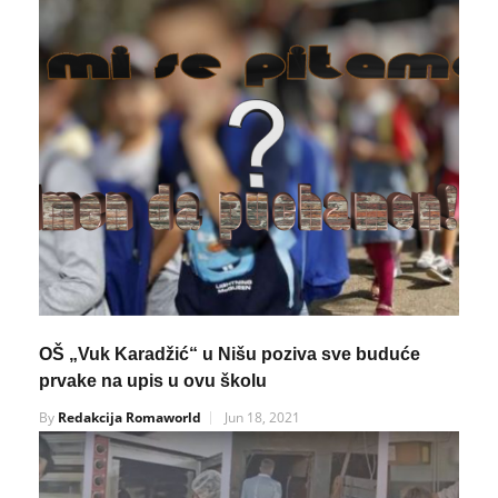
OŠ „Vuk Karadžić“ u Nišu poziva sve buduće
prvake na upis u ovu školu
By
Redakcija Romaworld
Jun 18, 2021