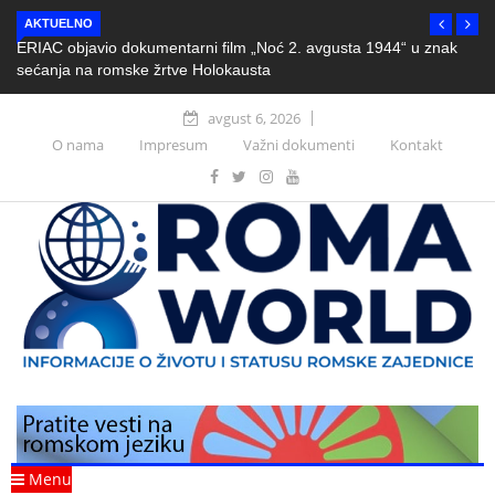
AKTUELNO
ERIAC objavio dokumentarni film „Noć 2. avgusta 1944“ u znak
sećanja na romske žrtve Holokausta
avgust 6, 2026
O nama
Impresum
Važni dokumenti
Kontakt
Menu