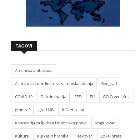
TAGOVI
Američka ambasada
Asocijacija koordinatora za romska pitanja
Beograd
COVID 19
Diskriminacija
EED
EU
GO Crveni Krst
grad Niš
grad Niš
II Svetski rat
Kancelarija za ljudska i manjnska prava
Kragujevac
Kultura
Kurkesiri hronika
leskovac
Lokal press