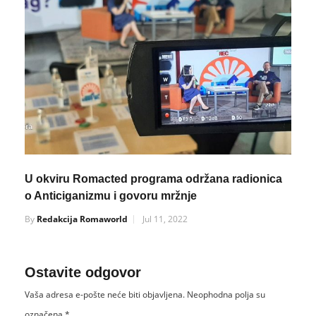
U okviru Romacted programa održana radionica
o Anticiganizmu i govoru mržnje
By
Redakcija Romaworld
Jul 11, 2022
Ostavite odgovor
Vaša adresa e-pošte neće biti objavljena.
Neophodna polja su
označena
*