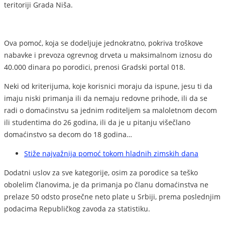
teritoriji Grada Niša.
Ova pomoć, koja se dodeljuje jednokratno, pokriva troškove
nabavke i prevoza ogrevnog drveta u maksimalnom iznosu do
40.000 dinara po porodici, prenosi Gradski portal 018.
Neki od kriterijuma, koje korisnici moraju da ispune, jesu ti da
imaju niski primanja ili da nemaju redovne prihode, ili da se
radi o domaćinstvu sa jednim roditeljem sa maloletnom decom
ili studentima do 26 godina, ili da je u pitanju višečlano
domaćinstvo sa decom do 18 godina…
Stiže najvažnija pomoć tokom hladnih zimskih dana
Dodatni uslov za sve kategorije, osim za porodice sa teško
obolelim članovima, je da primanja po članu domaćinstva ne
prelaze 50 odsto prosečne neto plate u Srbiji, prema poslednjim
podacima Republičkog zavoda za statistiku.