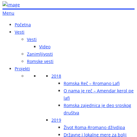
Menu
Početna
Vesti
Vesti
Video
Zanimljivosti
Romske vesti
Projekti
2018
Romska Reč – Rromano Lafi
O nama je reč – Amendar kerol pe
lafi
Romska zajednica je deo srpskog
društva
2019
Život Roma-Rromano dživdipa
Državne i lokalne mere za bolji