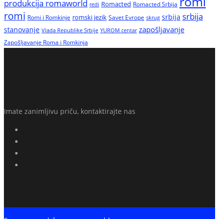
romi
produkcija romaworld
Romacted
Romacted Srbija
redi
romi
srbija
srbija
Romi i Romkinje
romski jezik
Savet Evrope
skrug
zapošljavanje
stanovanje
Vlada Republike Srbije
YUROM centar
Zapošljavanje Roma i Romkinja
Imate zanimljivu priču, kontaktirajte nas