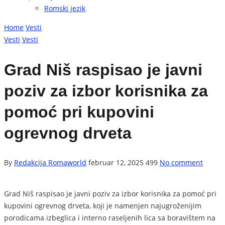
Romski jezik
Home
Vesti
Vesti
Vesti
Grad Niš raspisao je javni
poziv za izbor korisnika za
pomoć pri kupovini
ogrevnog drveta
By
Redakcija Romaworld
februar 12, 2025
499
No comment
Grad Niš raspisao je javni poziv za izbor korisnika za pomoć pri
kupovini ogrevnog drveta, koji je namenjen najugroženijim
porodicama izbeglica i interno raseljenih lica sa boravištem na