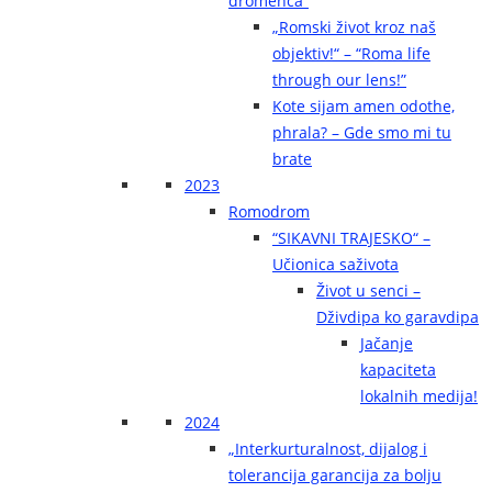
dromenca“
„Romski život kroz naš
objektiv!“ – “Roma life
through our lens!”
Kote sijam amen odothe,
phrala? – Gde smo mi tu
brate
2023
Romodrom
“SIKAVNI TRAJESKO“ –
Učionica saživota
Život u senci –
Dživdipa ko garavdipa
Jačanje
kapaciteta
lokalnih medija!
2024
„Interkurturalnost, dijalog i
tolerancija garancija za bolju