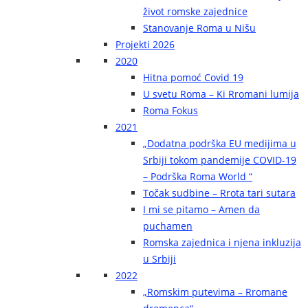
život romske zajednice
Stanovanje Roma u Nišu
Projekti 2026
2020
Hitna pomoć Covid 19
U svetu Roma – Ki Rromani lumija
Roma Fokus
2021
„Dodatna podrška EU medijima u
Srbiji tokom pandemije COVID-19
– Podrška Roma World “
Točak sudbine – Rrota tari sutara
I mi se pitamo – Amen da
puchamen
Romska zajednica i njena inkluzija
u Srbiji
2022
„Romskim putevima – Rromane