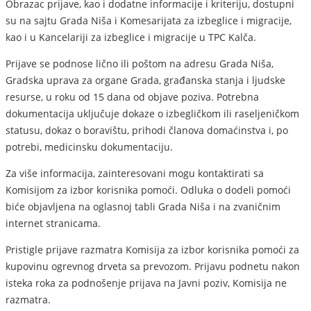
Obrazac prijave, kao i dodatne informacije i kriteriju, dostupni
su na sajtu Grada Niša i Komesarijata za izbeglice i migracije,
kao i u Kancelariji za izbeglice i migracije u TPC Kalča.
Prijave se podnose lično ili poštom na adresu Grada Niša,
Gradska uprava za organe Grada, građanska stanja i ljudske
resurse, u roku od 15 dana od objave poziva. Potrebna
dokumentacija uključuje dokaze o izbegličkom ili raseljeničkom
statusu, dokaz o boravištu, prihodi članova domaćinstva i, po
potrebi, medicinsku dokumentaciju.
Za više informacija, zainteresovani mogu kontaktirati sa
Komisijom za izbor korisnika pomoći. Odluka o dodeli pomoći
biće objavljena na oglasnoj tabli Grada Niša i na zvaničnim
internet stranicama.
Pristigle prijave razmatra Komisija za izbor korisnika pomoći za
kupovinu ogrevnog drveta sa prevozom. Prijavu podnetu nakon
isteka roka za podnošenje prijava na Javni poziv, Komisija ne
razmatra.