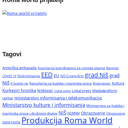
Tagovi
Američka ambasada
Asocijacija koordinatora za romska pitanja
Beograd
EED
grad Niš
grad
EU
Diskriminacija
GO Crveni Krst
COVID 19
Niš
Kultura
Kancelarija za ljudska i manjnska prava
Kragujevac
II Svetski rat
Kurkesiri hronika
leskovac
Media&reform
Lokal press
Lokal press
ministarstvo informisanja i telekomunikacija
centar
Ministarstvo kulture i informisanja
Ministarstvo za ljudska i
NIŠ
Obrazovanje
manjinska prava i društveni dijalog
NSRNM
Obrazovanje
Produkcija Roma World
opre roma