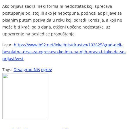
Ako prijava sadrži neki formalni nedostatak koji sprečava
postupanje po istoj ili ako je nepotpuna, podnosilac prijave se
pisanim putem poziva da u roku koji odredi Komisija, a koji ne
može biti kraći od 8 dana, otkloni uočene nedostatke, uz
upozorenje na posledice propuštanja.
izvor:
https://www.b92.net/lokal/nis/drustvo/102625/grad-deli-
besplatna-drva-za-ogrev-evo-ko-ima-na-njih-pravo-i-kako-da-se-
prijavi/vest
Tags:
Drva
grad Niš
ogrev