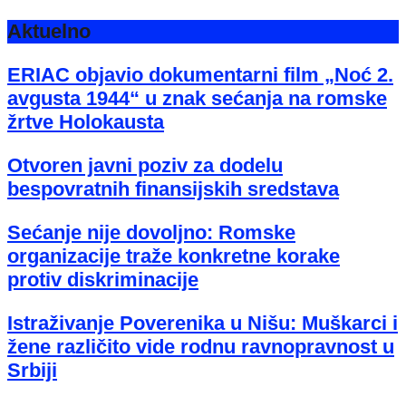
Aktuelno
ERIAC objavio dokumentarni film „Noć 2.
avgusta 1944“ u znak sećanja na romske
žrtve Holokausta
Otvoren javni poziv za dodelu
bespovratnih finansijskih sredstava
Sećanje nije dovoljno: Romske
organizacije traže konkretne korake
protiv diskriminacije
Istraživanje Poverenika u Nišu: Muškarci i
žene različito vide rodnu ravnopravnost u
Srbiji