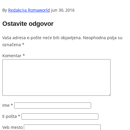
By
Redakcija Romaworld
jun 30, 2016
Ostavite odgovor
Vaša adresa e-pošte neće biti objavljena.
Neophodna polja su
označena
*
Komentar
*
Ime
*
E-pošta
*
Veb mesto