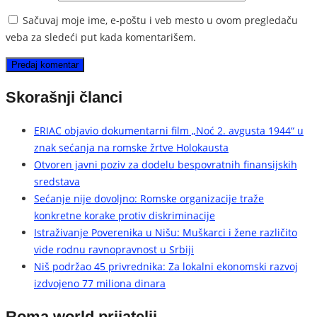
Sačuvaj moje ime, e-poštu i veb mesto u ovom pregledaču
veba za sledeći put kada komentarišem.
Skorašnji članci
ERIAC objavio dokumentarni film „Noć 2. avgusta 1944“ u
znak sećanja na romske žrtve Holokausta
Otvoren javni poziv za dodelu bespovratnih finansijskih
sredstava
Sećanje nije dovoljno: Romske organizacije traže
konkretne korake protiv diskriminacije
Istraživanje Poverenika u Nišu: Muškarci i žene različito
vide rodnu ravnopravnost u Srbiji
Niš podržao 45 privrednika: Za lokalni ekonomski razvoj
izdvojeno 77 miliona dinara
Roma world prijatelji