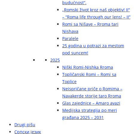
budućnost“.
„Romski život kroz naš objektiv! II“
– “Roma life through our lens! – II”
Romi sa Nišave – Rroma tari
Nishava
Paralele
25 godina u potrazi za mestom
pod suncem!
2025
Niški Romi-Nishka Rroma
Topličanski Romi – Romi sa
Toplice
Neispričane priče o Romima –
Navakerde storije taro Rroma
Glas zajednice – Amaro avazi
Medijska strategija po meri
građana 2025 – 2031
Drugi pišu
Српски језик