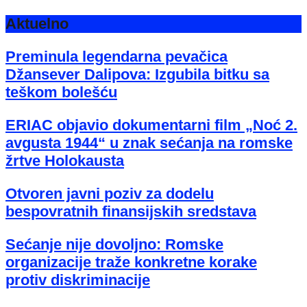
Aktuelno
Preminula legendarna pevačica
Džansever Dalipova: Izgubila bitku sa
teškom bolešću
ERIAC objavio dokumentarni film „Noć 2.
avgusta 1944“ u znak sećanja na romske
žrtve Holokausta
Otvoren javni poziv za dodelu
bespovratnih finansijskih sredstava
Sećanje nije dovoljno: Romske
organizacije traže konkretne korake
protiv diskriminacije