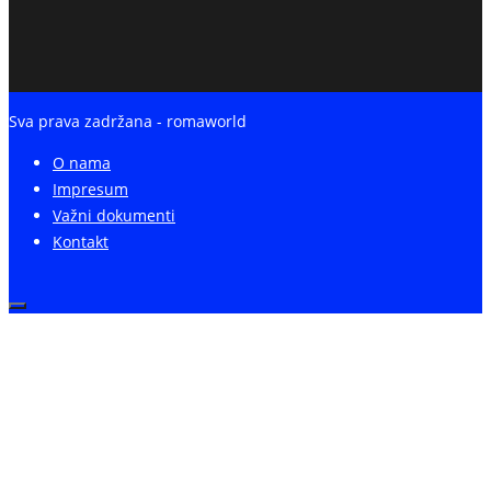
Sva prava zadržana - romaworld
O nama
Impresum
Važni dokumenti
Kontakt