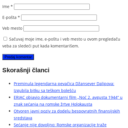
Ime
*
E-pošta
*
Veb mesto
Sačuvaj moje ime, e-poštu i veb mesto u ovom pregledaču
veba za sledeći put kada komentarišem.
Skorašnji članci
Preminula legendarna pevačica Džansever Dalipova:
Izgubila bitku sa teškom bolešću
ERIAC objavio dokumentarni film „Noć 2. avgusta 1944“ u
znak sećanja na romske žrtve Holokausta
Otvoren javni poziv za dodelu bespovratnih finansijskih
sredstava
Sećanje nije dovoljno: Romske organizacije traže