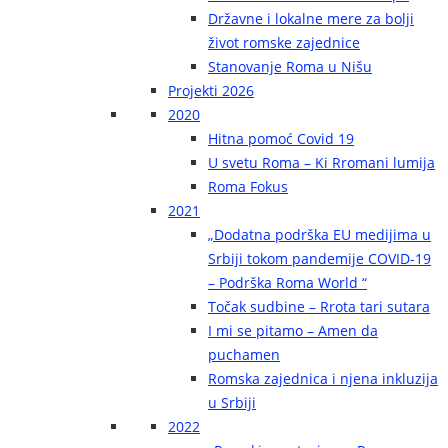
Državne i lokalne mere za bolji
život romske zajednice
Stanovanje Roma u Nišu
Projekti 2026
2020
Hitna pomoć Covid 19
U svetu Roma – Ki Rromani lumija
Roma Fokus
2021
„Dodatna podrška EU medijima u
Srbiji tokom pandemije COVID-19
– Podrška Roma World “
Točak sudbine – Rrota tari sutara
I mi se pitamo – Amen da
puchamen
Romska zajednica i njena inkluzija
u Srbiji
2022