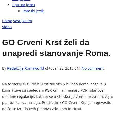
Српски језик
Romski jezik
Home
Vesti
Video
Video
GO Crveni Krst želi da
unapredi stanovanje Roma.
By
Redakcija Romaworld
oktobar 28, 2015
614
No comment
Na teritoriji GO Crveni Krst zivi oko 5 hiljada Roma, naselja u
kojima zive su sagledani PGR-om, ali nemaju PDR -planove
detaljne regulacije, kako bi se u što skorije vreme pravili razvojni
planovi za ova naselja. Predsednik GO Crveni Krst je nagovestio
da će se izrada ovih planova vrlo brzo inicirati.