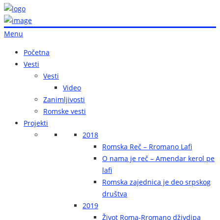
Menu
Početna
Vesti
Vesti
Video
Zanimljivosti
Romske vesti
Projekti
2018
Romska Reč – Rromano Lafi
O nama je reč – Amendar kerol pe
lafi
Romska zajednica je deo srpskog
društva
2019
Život Roma-Rromano dživdipa