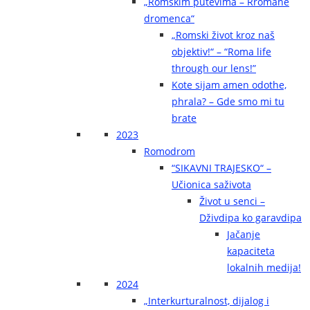
„Romskim putevima – Rromane
dromenca“
„Romski život kroz naš
objektiv!“ – “Roma life
through our lens!”
Kote sijam amen odothe,
phrala? – Gde smo mi tu
brate
2023
Romodrom
“SIKAVNI TRAJESKO“ –
Učionica saživota
Život u senci –
Dživdipa ko garavdipa
Jačanje
kapaciteta
lokalnih medija!
2024
„Interkurturalnost, dijalog i