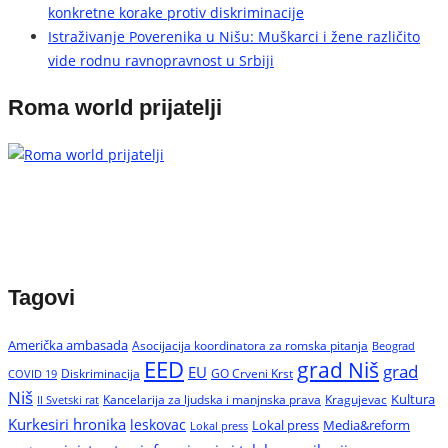
konkretne korake protiv diskriminacije
Istraživanje Poverenika u Nišu: Muškarci i žene različito
vide rodnu ravnopravnost u Srbiji
Roma world prijatelji
Tagovi
Američka ambasada
Asocijacija koordinatora za romska pitanja
Beograd
EED
grad Niš
grad
EU
Diskriminacija
GO Crveni Krst
COVID 19
Niš
Kultura
Kancelarija za ljudska i manjnska prava
Kragujevac
II Svetski rat
Kurkesiri hronika
leskovac
Media&reform
Lokal press
Lokal press