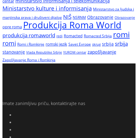
ministarstvo informisanja i telekomunikacija
centar
Ministarstvo kulture i informisanja
Ministarstvo za ljudska i
NIŠ
Obrazovanje
manjinska prava i društveni dijalog
NSRNM
Obrazovanje
Produkcija Roma World
opre roma
romi
produkcija romaworld
Romacted
Romacted Srbija
redi
romi
srbija
srbija
Romi i Romkinje
romski jezik
Savet Evrope
skrug
zapošljavanje
stanovanje
Vlada Republike Srbije
YUROM centar
Zapošljavanje Roma i Romkinja
Imate zanimljivu priču, kontaktirajte nas