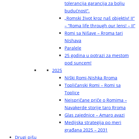
tolerancija garancija za bolju
budućnost“.
„Romski život kroz naš objektiv! II“
– “Roma life through our lens! – II”
Romi sa Nišave – Rroma tari
Nishava
Paralele
25 godina u potrazi za mestom
pod suncem!
2025
Niški Romi-Nishka Rroma
Topličanski Romi – Romi sa
Toplice
Neispričane priče o Romima –
Navakerde storije taro Rroma
Glas zajednice – Amaro avazi
Medijska strategija po meri
građana 2025 – 2031
Drugi pišu