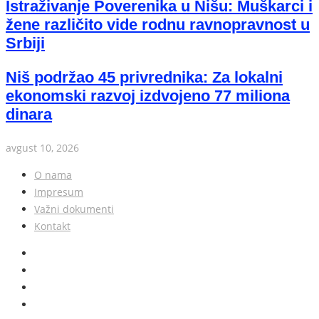
Istraživanje Poverenika u Nišu: Muškarci i
žene različito vide rodnu ravnopravnost u
Srbiji
Niš podržao 45 privrednika: Za lokalni
ekonomski razvoj izdvojeno 77 miliona
dinara
avgust 10, 2026
O nama
Impresum
Važni dokumenti
Kontakt