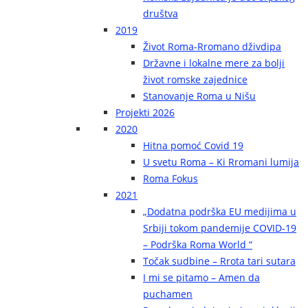
društva
2019
Život Roma-Rromano dživdipa
Državne i lokalne mere za bolji
život romske zajednice
Stanovanje Roma u Nišu
Projekti 2026
2020
Hitna pomoć Covid 19
U svetu Roma – Ki Rromani lumija
Roma Fokus
2021
„Dodatna podrška EU medijima u
Srbiji tokom pandemije COVID-19
– Podrška Roma World “
Točak sudbine – Rrota tari sutara
I mi se pitamo – Amen da
puchamen