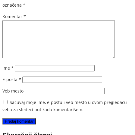
označena
*
Komentar
*
Ime
*
E-pošta
*
Veb mesto
Sačuvaj moje ime, e-poštu i veb mesto u ovom pregledaču
veba za sledeći put kada komentarišem.