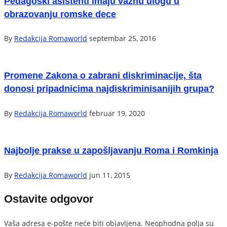
Pedagoški asistenti imaju važnu ulogu u
obrazovanju romske dece
By
Redakcija Romaworld
septembar 25, 2016
Promene Zakona o zabrani diskriminacije, šta
donosi pripadnicima najdiskriminisanijih grupa?
By
Redakcija Romaworld
februar 19, 2020
Najbolje prakse u zapošljavanju Roma i Romkinja
By
Redakcija Romaworld
jun 11, 2015
Ostavite odgovor
Vaša adresa e-pošte neće biti objavljena.
Neophodna polja su