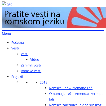
Menu
Početna
Vesti
Vesti
Video
Zanimljivosti
Romske vesti
Projekti
2018
Romska Reč – Rromano Lafi
O nama je reč – Amendar kerol pe
lafi
Romska zajednica je deo srpskog