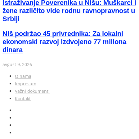
Istraživanje Poverenika u Nišu: Muškarci i
žene različito vide rodnu ravnopravnost u
Srbiji
Niš podržao 45 privrednika: Za lokalni
ekonomski razvoj izdvojeno 77 miliona
dinara
avgust 9, 2026
O nama
Impresum
Važni dokumenti
Kontakt