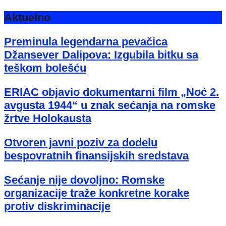
Aktuelno
Preminula legendarna pevačica
Džansever Dalipova: Izgubila bitku sa
teškom bolešću
ERIAC objavio dokumentarni film „Noć 2.
avgusta 1944“ u znak sećanja na romske
žrtve Holokausta
Otvoren javni poziv za dodelu
bespovratnih finansijskih sredstava
Sećanje nije dovoljno: Romske
organizacije traže konkretne korake
protiv diskriminacije