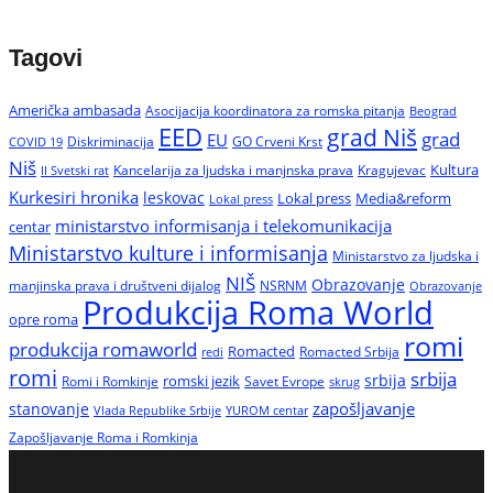
Tagovi
Američka ambasada
Asocijacija koordinatora za romska pitanja
Beograd
EED
grad Niš
grad
EU
Diskriminacija
GO Crveni Krst
COVID 19
Niš
Kultura
Kancelarija za ljudska i manjnska prava
Kragujevac
II Svetski rat
Kurkesiri hronika
leskovac
Media&reform
Lokal press
Lokal press
ministarstvo informisanja i telekomunikacija
centar
Ministarstvo kulture i informisanja
Ministarstvo za ljudska i
NIŠ
Obrazovanje
manjinska prava i društveni dijalog
NSRNM
Obrazovanje
Produkcija Roma World
opre roma
romi
produkcija romaworld
Romacted
Romacted Srbija
redi
romi
srbija
srbija
Romi i Romkinje
romski jezik
Savet Evrope
skrug
zapošljavanje
stanovanje
Vlada Republike Srbije
YUROM centar
Zapošljavanje Roma i Romkinja