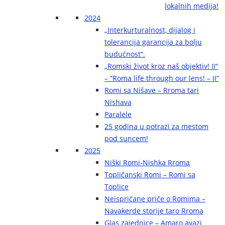
lokalnih medija!
2024
„Interkurturalnost, dijalog i
tolerancija garancija za bolju
budućnost“.
„Romski život kroz naš objektiv! II“
– “Roma life through our lens! – II”
Romi sa Nišave – Rroma tari
Nishava
Paralele
25 godina u potrazi za mestom
pod suncem!
2025
Niški Romi-Nishka Rroma
Topličanski Romi – Romi sa
Toplice
Neispričane priče o Romima –
Navakerde storije taro Rroma
Glas zajednice – Amaro avazi