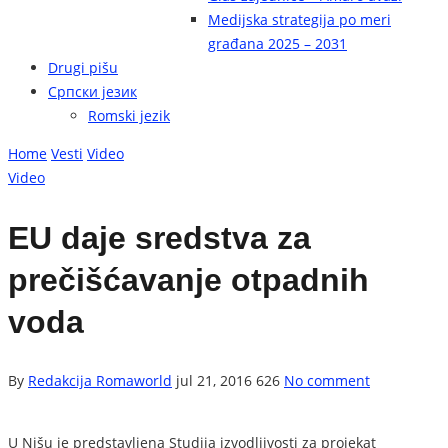
Medijska strategija po meri
građana 2025 – 2031
Drugi pišu
Српски језик
Romski jezik
Home
Vesti
Video
Video
EU daje sredstva za
prečišćavanje otpadnih
voda
By
Redakcija Romaworld
jul 21, 2016
626
No comment
U Nišu je predstavljena Studija izvodljivosti za projekat