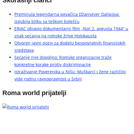
Skorašnji članci
Preminula legendarna pevačica Džansever Dalipova:
Izgubila bitku sa teškom bolešću
ERIAC objavio dokumentarni film „Noć 2. avgusta 1944“ u
znak sećanja na romske žrtve Holokausta
Otvoren javni poziv za dodelu bespovratnih finansijskih
sredstava
Sećanje nije dovoljno: Romske organizacije traže
konkretne korake protiv diskriminacije
Istraživanje Poverenika u Nišu: Muškarci i žene različito
vide rodnu ravnopravnost u Srbiji
Roma world prijatelji