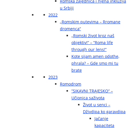
Romska zajednica i njena inkluzija
u Srbiji
2022
„Romskim putevima – Rromane
dromenca“
„Romski život kroz naš
objektiv!“ – “Roma life
through our lens!”
Kote sijam amen odothe,
phrala? – Gde smo mi tu
brate
2023
Romodrom
“SIKAVNI TRAJESKO“ –
Učionica saživota
Život u senci –
Dživdipa ko garavdipa
Jačanje
kapaciteta