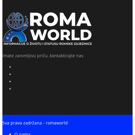
Imate zanimljivu priču, kontaktirajte nas
Sva prava zadržana - romaworld
O nama