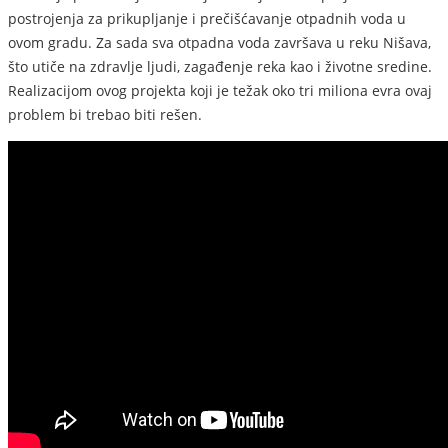
postrojenja za prikupljanje i prečišćavanje otpadnih voda u
ovom gradu. Za sada sva otpadna voda završava u reku Nišava,
što utiče na zdravlje ljudi, zagađenje reka kao i životne sredine.
Realizacijom ovog projekta koji je težak oko tri miliona evra ovaj
problem bi trebao biti rešen.