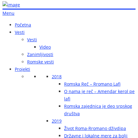
Menu
Početna
Vesti
Vesti
Video
Zanimljivosti
Romske vesti
Projekti
2018
Romska Reč – Rromano Lafi
O nama je reč – Amendar kerol pe
lafi
Romska zajednica je deo srpskog
društva
2019
Život Roma-Rromano dživdipa
Državne i lokalne mere za bolji