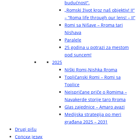
budućnost“.
„Romski život kroz naš objektiv! II“
– “Roma life through our lens! – II”
Romi sa Nišave – Rroma tari
Nishava
Paralele
25 godina u potrazi za mestom
pod suncem!
2025
Niški Romi-Nishka Rroma
Topličanski Romi – Romi sa
Toplice
Neispričane priče o Romima –
Navakerde storije taro Rroma
Glas zajednice – Amaro avazi
Medijska strategija po meri
građana 2025 – 2031
Drugi pišu
Српски језик