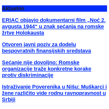
Aktuelno
ERIAC objavio dokumentarni film „Noć 2.
avgusta 1944“ u znak sećanja na romske
žrtve Holokausta
Otvoren javni poziv za dodelu
bespovratnih finansijskih sredstava
Sećanje nije dovoljno: Romske
organizacije traže konkretne korake
protiv diskriminacije
Istraživanje Poverenika u Nišu: Muškarci i
žene različito vide rodnu ravnopravnost u
Srbiji