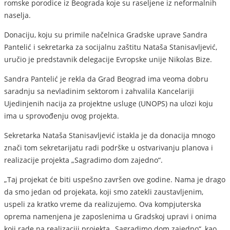
romske porodice iz Beograda koje su raseljene iz neformalnih
naselja.
Donaciju, koju su primile načelnica Gradske uprave Sandra
Pantelić i sekretarka za socijalnu zaštitu Nataša Stanisavljević,
uručio je predstavnik delegacije Evropske unije Nikolas Bize.
Sandra Pantelić je rekla da Grad Beograd ima veoma dobru
saradnju sa nevladinim sektorom i zahvalila Kancelariji
Ujedinjenih nacija za projektne usluge (UNOPS) na ulozi koju
ima u sprovođenju ovog projekta.
Sekretarka Nataša Stanisavljević istakla je da donacija mnogo
znači tom sekretarijatu radi podrške u ostvarivanju planova i
realizacije projekta „Sagradimo dom zajedno“.
„Taj projekat će biti uspešno završen ove godine. Nama je drago
da smo jedan od projekata, koji smo zatekli zaustavljenim,
uspeli za kratko vreme da realizujemo. Ova kompjuterska
oprema namenjena je zaposlenima u Gradskoj upravi i onima
koji rade na realizaciji projekta „Sagradimo dom zajedno“, kao