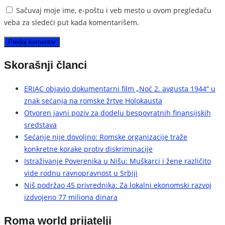
Sačuvaj moje ime, e-poštu i veb mesto u ovom pregledaču
veba za sledeći put kada komentarišem.
Skorašnji članci
ERIAC objavio dokumentarni film „Noć 2. avgusta 1944“ u
znak sećanja na romske žrtve Holokausta
Otvoren javni poziv za dodelu bespovratnih finansijskih
sredstava
Sećanje nije dovoljno: Romske organizacije traže
konkretne korake protiv diskriminacije
Istraživanje Poverenika u Nišu: Muškarci i žene različito
vide rodnu ravnopravnost u Srbiji
Niš podržao 45 privrednika: Za lokalni ekonomski razvoj
izdvojeno 77 miliona dinara
Roma world prijatelji