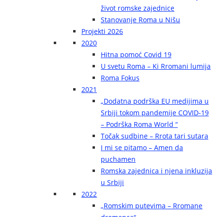
život romske zajednice
Stanovanje Roma u Nišu
Projekti 2026
2020
Hitna pomoć Covid 19
U svetu Roma – Ki Rromani lumija
Roma Fokus
2021
„Dodatna podrška EU medijima u
Srbiji tokom pandemije COVID-19
– Podrška Roma World “
Točak sudbine – Rrota tari sutara
I mi se pitamo – Amen da
puchamen
Romska zajednica i njena inkluzija
u Srbiji
2022
„Romskim putevima – Rromane