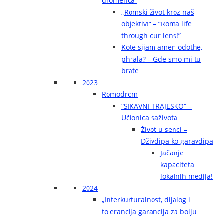
dromenca“
„Romski život kroz naš
objektiv!“ – “Roma life
through our lens!”
Kote sijam amen odothe,
phrala? – Gde smo mi tu
brate
2023
Romodrom
“SIKAVNI TRAJESKO“ –
Učionica saživota
Život u senci –
Dživdipa ko garavdipa
Jačanje
kapaciteta
lokalnih medija!
2024
„Interkurturalnost, dijalog i
tolerancija garancija za bolju