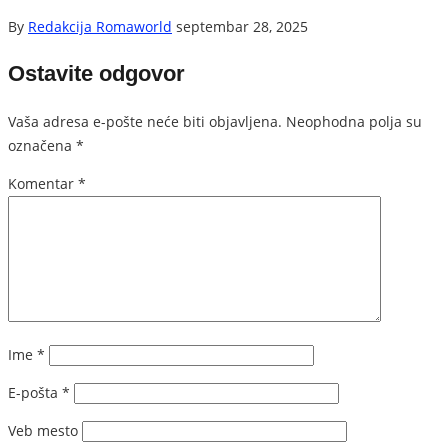
By
Redakcija Romaworld
septembar 28, 2025
Ostavite odgovor
Vaša adresa e-pošte neće biti objavljena.
Neophodna polja su
označena
*
Komentar
*
Ime
*
E-pošta
*
Veb mesto