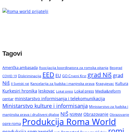
Tagovi
Američka ambasada
Asocijacija koordinatora za romska pitanja
Beograd
EED
grad Niš
grad
EU
Diskriminacija
GO Crveni Krst
COVID 19
Niš
Kultura
Kancelarija za ljudska i manjnska prava
Kragujevac
II Svetski rat
Kurkesiri hronika
leskovac
Media&reform
Lokal press
Lokal press
ministarstvo informisanja i telekomunikacija
centar
Ministarstvo kulture i informisanja
Ministarstvo za ljudska i
NIŠ
Obrazovanje
manjinska prava i društveni dijalog
NSRNM
Obrazovanje
Produkcija Roma World
opre roma
romi
produkcija romaworld