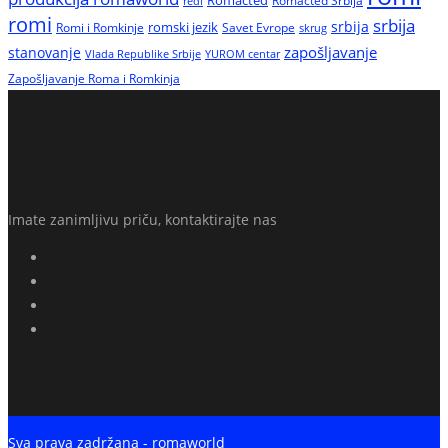
Romacted
Romacted Srbija
redi
romi
srbija
srbija
Romi i Romkinje
romski jezik
Savet Evrope
skrug
zapošljavanje
stanovanje
Vlada Republike Srbije
YUROM centar
Zapošljavanje Roma i Romkinja
Imate zanimljivu priču, kontaktirajte nas
Sva prava zadržana - romaworld