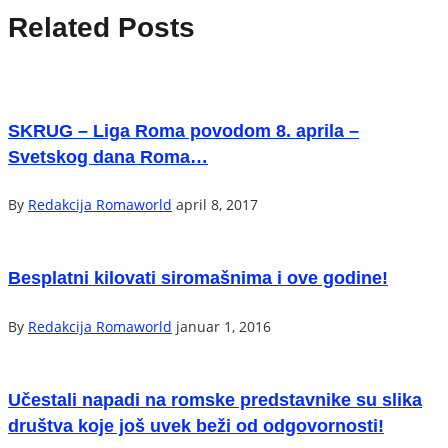
Related Posts
SKRUG – Liga Roma povodom 8. aprila –
Svetskog dana Roma…
By
Redakcija Romaworld
april 8, 2017
Besplatni kilovati siromašnima i ove godine!
By
Redakcija Romaworld
januar 1, 2016
Učestali napadi na romske predstavnike su slika
društva koje još uvek beži od odgovornosti!