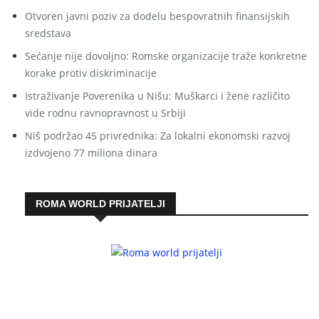
Otvoren javni poziv za dodelu bespovratnih finansijskih
sredstava
Sećanje nije dovoljno: Romske organizacije traže konkretne
korake protiv diskriminacije
Istraživanje Poverenika u Nišu: Muškarci i žene različito
vide rodnu ravnopravnost u Srbiji
Niš podržao 45 privrednika: Za lokalni ekonomski razvoj
izdvojeno 77 miliona dinara
ROMA WORLD PRIJATELJI