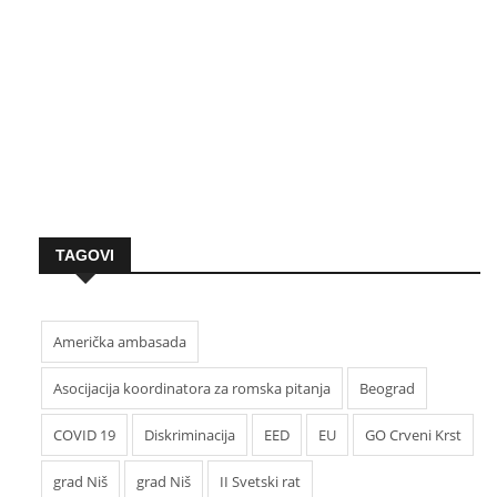
TAGOVI
Američka ambasada
Asocijacija koordinatora za romska pitanja
Beograd
COVID 19
Diskriminacija
EED
EU
GO Crveni Krst
grad Niš
grad Niš
II Svetski rat