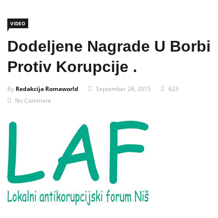
VIDEO
Dodeljene Nagrade U Borbi
Protiv Korupcije .
By
Redakcija Romaworld
Septembar 28, 2015
623
No Comment