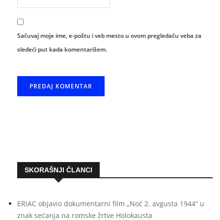
Sačuvaj moje ime, e-poštu i veb mesto u ovom pregledaču veba za
sledeći put kada komentarišem.
SKORAŠNJI ČLANCI
ERIAC objavio dokumentarni film „Noć 2. avgusta 1944“ u
znak sećanja na romske žrtve Holokausta