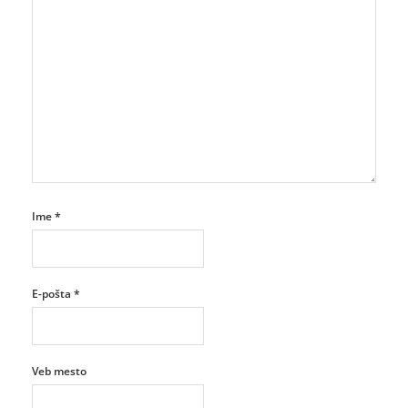
Ime
*
E-pošta
*
Veb mesto