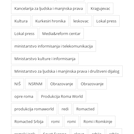
Kancelarija za ljudska i manjnska prava
Kragujevac
Kultura
Kurkesiri hronika
leskovac
Lokal press
Lokal press
Media&reform centar
ministarstvo informisanja i telekomunikacija
Ministarstvo kulture i informisanja
Ministarstvo za ljudska i manjinska prava i društveni dijalog
NIŠ
NSRNM
Obrazovanje
Obrazovanje
opre roma
Produkcija Roma World
produkcija romaworld
redi
Romacted
Romacted Srbija
romi
romi
Romi i Romkinje