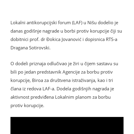
Lokalni antikorupcijski forum (LAF) u Nišu dodelio je
danas godišnje nagrade u borbi protiv korupcije čiji su
dobitnici prof. dr Đokica Jovanović i dopisnica RTS-a
Dragana Sotirovski.
O dodeli priznaja odlučivao je žiri u čijem sastavu su
bili po jedan predstavnik Agencije za borbu protiv
korupcije, Biroa za društvena istraživanja, kao i tri
člana iz redova LAF-a. Dodela godišnjih nagrada je
aktivnost predviđena Lokalnim planom za borbu
protiv korupcije.