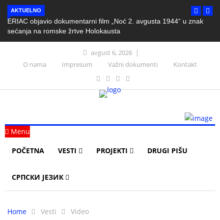
AKTUELNO
ERIAC objavio dokumentarni film „Noć 2. avgusta 1944“ u znak
sećanja na romske žrtve Holokausta
avgust 6, 2026
O nama
Impresum
Važni dokumenti
Kontakt
Menu
POČETNA
VESTI
PROJEKTI
DRUGI PIŠU
СРПСКИ ЈЕЗИК
Home
Vesti
Video