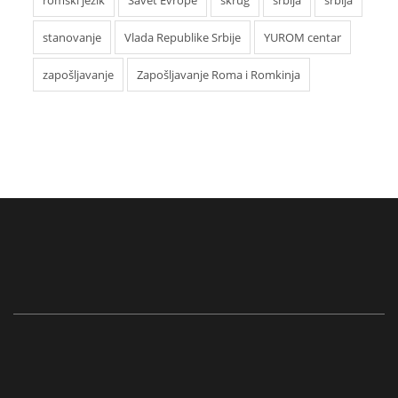
romski jezik
Savet Evrope
skrug
srbija
srbija
stanovanje
Vlada Republike Srbije
YUROM centar
zapošljavanje
Zapošljavanje Roma i Romkinja