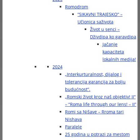
Romodrom
“SIKAVNI TRAJESKO“ –
Učionica saživota
Život u senci –
Dživdipa ko garavdipa
Jačanje
kapaciteta
lokalnih medija!
2024
„Interkurturalnost, dijalog i
tolerancija garancija za bolju
budućnost“.
„Romski život kroz naš objektiv! II“
– “Roma life through our lens! – II”
Romi sa Nišave – Rroma tari
Nishava
Paralele
25 godina u potrazi za mestom