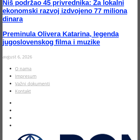
Niš podržao 45 privrednika: Za lokalni
ekonomski razvoj izdvojeno 77 miliona
dinara
Preminula Olivera Katarina, legenda
jugoslovenskog filma i muzike
avgust 6, 2026
O nama
Impresum
Važni dokumenti
Kontakt