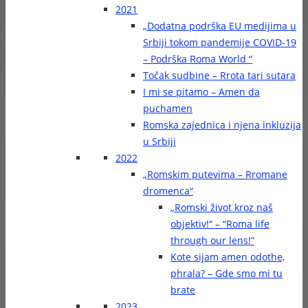
2021
„Dodatna podrška EU medijima u
Srbiji tokom pandemije COVID-19
– Podrška Roma World “
Točak sudbine – Rrota tari sutara
I mi se pitamo – Amen da
puchamen
Romska zajednica i njena inkluzija
u Srbiji
2022
„Romskim putevima – Rromane
dromenca“
„Romski život kroz naš
objektiv!“ – “Roma life
through our lens!”
Kote sijam amen odothe,
phrala? – Gde smo mi tu
brate
2023