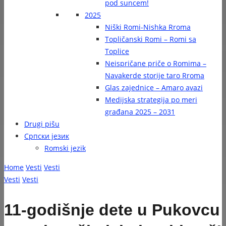
pod suncem!
2025
Niški Romi-Nishka Rroma
Topličanski Romi – Romi sa
Toplice
Neispričane priče o Romima –
Navakerde storije taro Rroma
Glas zajednice – Amaro avazi
Medijska strategija po meri
građana 2025 – 2031
Drugi pišu
Српски језик
Romski jezik
Home
Vesti
Vesti
Vesti
Vesti
11-godišnje dete u Pukovcu