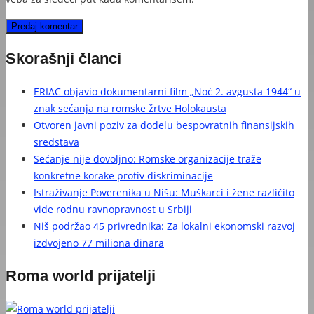
Skorašnji članci
ERIAC objavio dokumentarni film „Noć 2. avgusta 1944“ u
znak sećanja na romske žrtve Holokausta
Otvoren javni poziv za dodelu bespovratnih finansijskih
sredstava
Sećanje nije dovoljno: Romske organizacije traže
konkretne korake protiv diskriminacije
Istraživanje Poverenika u Nišu: Muškarci i žene različito
vide rodnu ravnopravnost u Srbiji
Niš podržao 45 privrednika: Za lokalni ekonomski razvoj
izdvojeno 77 miliona dinara
Roma world prijatelji