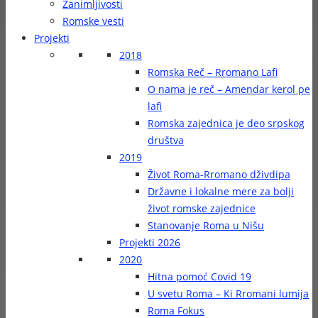
Zanimljivosti
Romske vesti
Projekti
2018
Romska Reč – Rromano Lafi
O nama je reč – Amendar kerol pe
lafi
Romska zajednica je deo srpskog
društva
2019
Život Roma-Rromano dživdipa
Državne i lokalne mere za bolji
život romske zajednice
Stanovanje Roma u Nišu
Projekti 2026
2020
Hitna pomoć Covid 19
U svetu Roma – Ki Rromani lumija
Roma Fokus