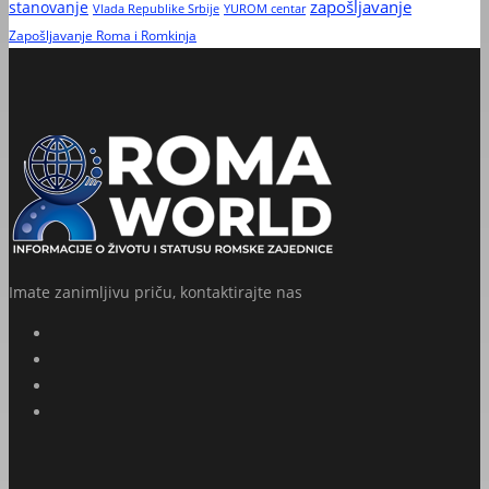
zapošljavanje
stanovanje
Vlada Republike Srbije
YUROM centar
Zapošljavanje Roma i Romkinja
Imate zanimljivu priču, kontaktirajte nas