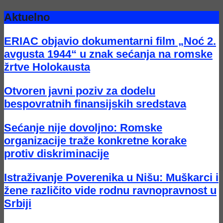
Aktuelno
ERIAC objavio dokumentarni film „Noć 2.
avgusta 1944“ u znak sećanja na romske
žrtve Holokausta
Otvoren javni poziv za dodelu
bespovratnih finansijskih sredstava
Sećanje nije dovoljno: Romske
organizacije traže konkretne korake
protiv diskriminacije
Istraživanje Poverenika u Nišu: Muškarci i
žene različito vide rodnu ravnopravnost u
Srbiji