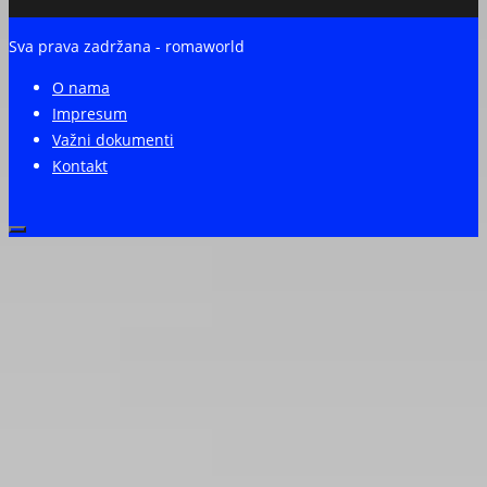
Sva prava zadržana - romaworld
O nama
Impresum
Važni dokumenti
Kontakt