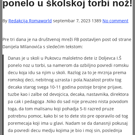
ponelo u školskoj torbi nož!
By
Redakcija Romaworld
septembar 7, 2023
1389
No comment
Pre tri dana je na društvenoj mreži FB postavljen post od strane
Danijela MIlanovića s sledećim tekstom:
Danas je u skoli u Pukovcu maloletno dete iz Doljevca I.Š
ponelo noz u torbi, sa namerom da ozbiljno povredi romsku
decu koja idu sa njim u skoli. Razlog za to je mrznja prema
romskoj deci, nebitnog uzrasta i pola.Nazalost protiv tog
decaka starog svega 10-11 godina postoje brojne prijave,
tuzbe kao i zalbe od devojcica, decaka, nastavnika, direktora
pa cak i pedagoga .Niko do sad nije preuzeo nista povodom
toga, da tom malisanu koji pohadja 5-ti razred pruze
potrebnu pomoc, kako bi se to dete sto pre oporavilo od tog
poremecaja koji ima u glavi. Nadam se da danasnji pokusaj
da povredi decu medju kojima je bio i moj sin, poslednja