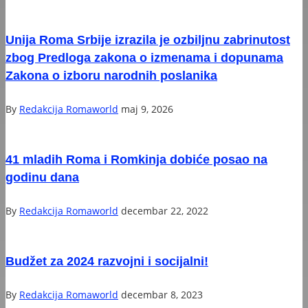
Unija Roma Srbije izrazila je ozbiljnu zabrinutost
zbog Predloga zakona o izmenama i dopunama
Zakona o izboru narodnih poslanika
By
Redakcija Romaworld
maj 9, 2026
41 mladih Roma i Romkinja dobiće posao na
godinu dana
By
Redakcija Romaworld
decembar 22, 2022
Budžet za 2024 razvojni i socijalni!
By
Redakcija Romaworld
decembar 8, 2023