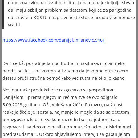
opomena svim nadleznim insitucijama da najozbiljnije shvate
da imaju ozbiljan problem sa detetom, koji ce za par godina
da izraste u KOSTU i napravi nesto sto se nikada vise nemoze
vratiti.
https://www.facebook.com/danijel.milanovic.9461
Da li će I.Š. postati jedan od budućih nasilnika, ili član neke
bande, sekte, … ne znamo, ali znamo da je vreme da se ovom
detetu pruži stručna pomoć kako već sutra ne bi bilo kasno.
Novinar naše produkcije je razgovarao sa gospodinom
Danijelom, i prema njegovim rečima sve se ovo odigralo
5.09.2023.godine u OŠ „Vuk Karadžić“ u Pukovcu, na žalost
reakcija škole je izostala, najmanje je moglo da se sa detetom
porazgovara, kao i u svakom razredu bar na jednom času
razgovarati sa decom o nasilju prema vršnjacima, diskriminaciji,
predrasudama … Uskoro objavljujemo intervju sa g.Danijelom