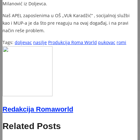
Milanović iz Doljevca.
Naš APEL zaposlenima u OŠ „VUk Karadžić“ , socijalnoj službi
kao i MUP-a je da što pre reaguju na ovaj događaj, i na pravi
način reše problem.
Tags:
doljevac
nasilje
Produkcija Roma World
pukovac
romi
Redakcija Romaworld
Related Posts