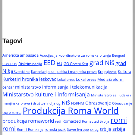
Tagovi
Američka ambasada
Asocijacija koordinatora za romska pitanja
Beograd
EED
grad Niš
grad
EU
Diskriminacija
GO Crveni Krst
COVID 19
Niš
Kultura
Kancelarija za ljudska i manjnska prava
Kragujevac
II Svetski rat
Kurkesiri hronika
leskovac
Media&reform
Lokal press
Lokal press
ministarstvo informisanja i telekomunikacija
centar
Ministarstvo kulture i informisanja
Ministarstvo za ljudska i
NIŠ
Obrazovanje
manjinska prava i društveni dijalog
NSRNM
Obrazovanje
Produkcija Roma World
opre roma
romi
produkcija romaworld
Romacted
Romacted Srbija
redi
romi
srbija
srbija
Romi i Romkinje
romski jezik
Savet Evrope
skrug