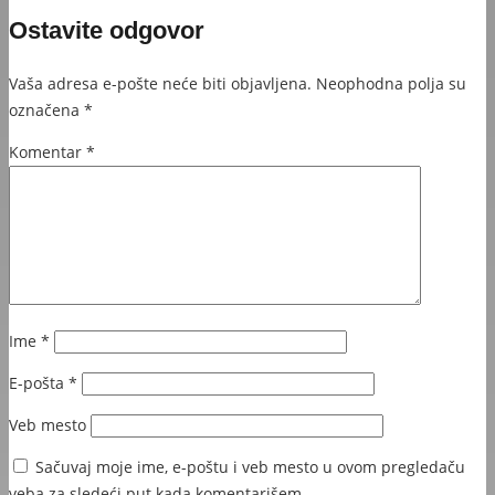
Ostavite odgovor
Vaša adresa e-pošte neće biti objavljena.
Neophodna polja su
označena
*
Komentar
*
Ime
*
E-pošta
*
Veb mesto
Sačuvaj moje ime, e-poštu i veb mesto u ovom pregledaču
veba za sledeći put kada komentarišem.