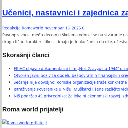
Učenici, nastavnici i zajednica 
Redakcija Romaworld
novembar 16, 2025
0
Ravnopravnost među decom u školama odnosi se na stvaranje uslova
drugu ličnu karakteristiku — imaju jednaku šansu da uče, učestv
Skorašnji članci
ERIAC objavio dokumentarni film „Noć 2. avgusta 1944“ u z
Otvoren javni poziv za dodelu bespovratnih finansijskih sr
Sećanje nije dovoljno: Romske organizacije traže konkretne 
Istraživanje Poverenika u Nišu: Muškarci i žene različito vi
Niš podržao 45 privrednika: Za lokalni ekonomski razvoj iz
Roma world prijatelji