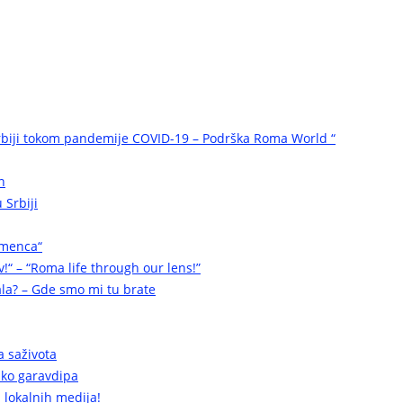
biji tokom pandemije COVID-19 – Podrška Roma World “
n
 Srbiji
omenca“
v!“ – “Roma life through our lens!”
la? – Gde smo mi tu brate
a saživota
a ko garavdipa
 lokalnih medija!