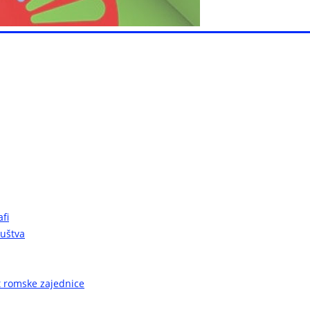
fi
ruštva
ot romske zajednice