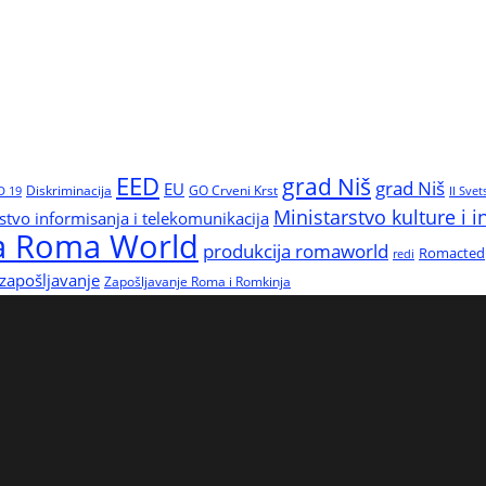
EED
grad Niš
grad Niš
EU
Diskriminacija
GO Crveni Krst
D 19
II Svet
Ministarstvo kulture i 
stvo informisanja i telekomunikacija
ja Roma World
produkcija romaworld
Romacted
redi
zapošljavanje
Zapošljavanje Roma i Romkinja