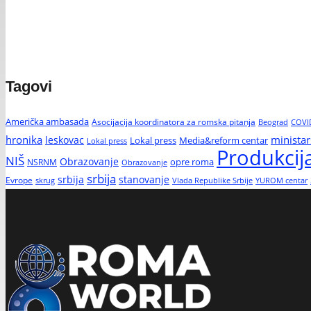
Tagovi
Američka ambasada
Asocijacija koordinatora za romska pitanja
Beograd
COVI
hronika
ministar
leskovac
Media&reform centar
Lokal press
Lokal press
Produkci
NIŠ
Obrazovanje
opre roma
NSRNM
Obrazovanje
srbija
srbija
stanovanje
Evrope
Vlada Republike Srbije
YUROM centar
skrug