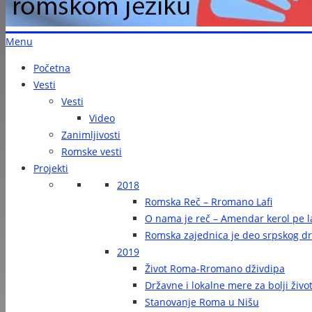
Menu
Početna
Vesti
Vesti
Video
Zanimljivosti
Romske vesti
Projekti
2018
Romska Reč – Rromano Lafi
O nama je reč – Amendar kerol pe la
Romska zajednica je deo srpskog d
2019
Život Roma-Rromano dživdipa
Državne i lokalne mere za bolji živ
Stanovanje Roma u Nišu