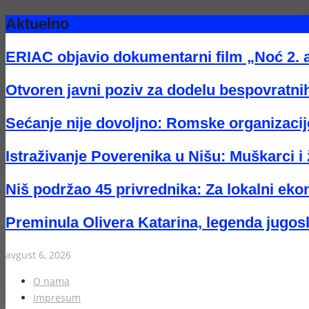
Aktuelno
ERIAC objavio dokumentarni film „Noć 2. 
Otvoren javni poziv za dodelu bespovratnih
Sećanje nije dovoljno: Romske organizacije
Istraživanje Poverenika u Nišu: Muškarci i 
Niš podržao 45 privrednika: Za lokalni eko
Preminula Olivera Katarina, legenda jugos
avgust 6, 2026
O nama
Impresum