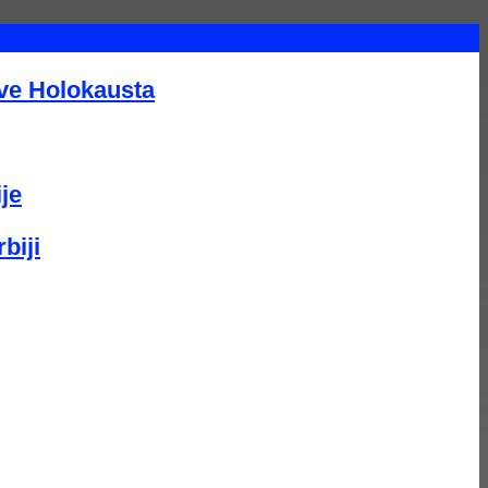
tve Holokausta
je
biji