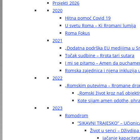
Projekti 2026
2020
Hitna pomoć Covid 19
U svetu Roma – Ki Rromani lumija
Roma Fokus
2021
„Dodatna podrška EU medijima u Sr
Točak sudbine – Rrota tari sutara
I mi se pitamo – Amen da puchame
Romska zajednica i njena inkluzija u
2022
„Romskim putevima – Rromane dr
„Romski život kroz naš objekti
Kote sijam amen odothe, phra
2023
Romodrom
“SIKAVNI TRAJESKO“ – Učionic
Život u senci – Dživdip
Jačanje kapaciteta