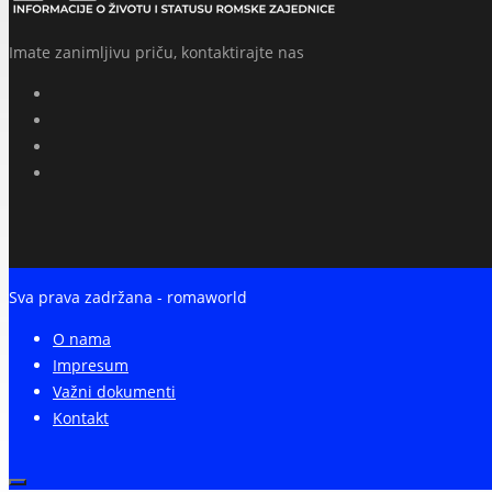
Imate zanimljivu priču, kontaktirajte nas
Sva prava zadržana - romaworld
O nama
Impresum
Važni dokumenti
Kontakt