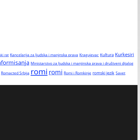
Kurkesiri
Kultura
Kancelarija za ljudska i manjnska prava
Kragujevac
ski rat
informisanja
Ministarstvo za ljudska i manjinska prava i društveni dijalog
romi
romi
Romacted Srbija
Romi i Romkinje
romski jezik
Savet