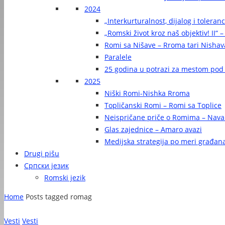
2024
„Interkurturalnost, dijalog i toleran
„Romski život kroz naš objektiv! II“ –
Romi sa Nišave – Rroma tari Nishav
Paralele
25 godina u potrazi za mestom pod
2025
Niški Romi-Nishka Rroma
Topličanski Romi – Romi sa Toplice
Neispričane priče o Romima – Navak
Glas zajednice – Amaro avazi
Medijska strategija po meri građan
Drugi pišu
Српски језик
Romski jezik
Home
Posts tagged romag
Vesti
Vesti