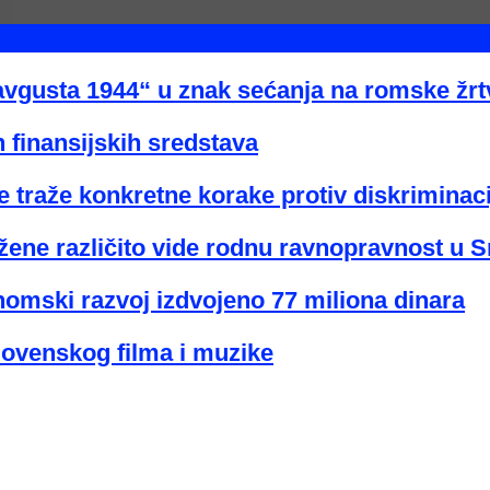
avgusta 1944“ u znak sećanja na romske žr
 finansijskih sredstava
 traže konkretne korake protiv diskriminaci
žene različito vide rodnu ravnopravnost u Sr
nomski razvoj izdvojeno 77 miliona dinara
lovenskog filma i muzike