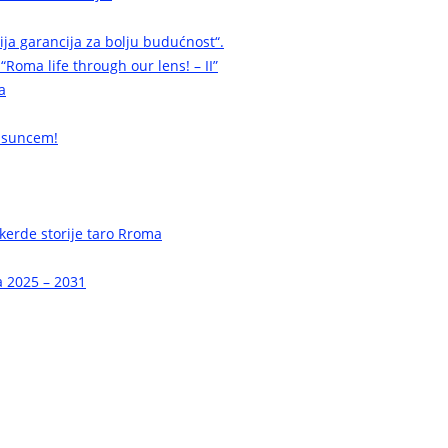
cija garancija za bolju budućnost“.
 “Roma life through our lens! – II”
a
 suncem!
erde storije taro Rroma
a 2025 – 2031