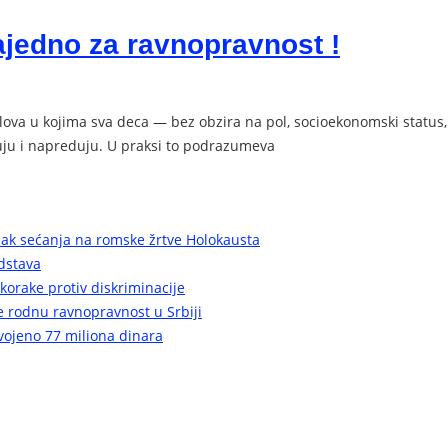
zajedno za ravnopravnost !
 u kojima sva deca — bez obzira na pol, socioekonomski status, etn
uju i napreduju. U praksi to podrazumeva
nak sećanja na romske žrtve Holokausta
edstava
korake protiv diskriminacije
de rodnu ravnopravnost u Srbiji
dvojeno 77 miliona dinara