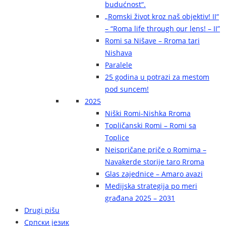
budućnost“.
„Romski život kroz naš objektiv! II“
– “Roma life through our lens! – II”
Romi sa Nišave – Rroma tari
Nishava
Paralele
25 godina u potrazi za mestom
pod suncem!
2025
Niški Romi-Nishka Rroma
Topličanski Romi – Romi sa
Toplice
Neispričane priče o Romima –
Navakerde storije taro Rroma
Glas zajednice – Amaro avazi
Medijska strategija po meri
građana 2025 – 2031
Drugi pišu
Српски језик