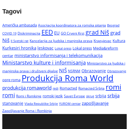
Tagovi
Američka ambasada
Asocijacija koordinatora za romska pitanja
Beograd
EED
grad Niš
grad
EU
Diskriminacija
GO Crveni Krst
COVID 19
Niš
Kultura
Kancelarija za ljudska i manjnska prava
Kragujevac
II Svetski rat
Kurkesiri hronika
leskovac
Media&reform
Lokal press
Lokal press
ministarstvo informisanja i telekomunikacija
centar
Ministarstvo kulture i informisanja
Ministarstvo za ljudska i
NIŠ
Obrazovanje
manjinska prava i društveni dijalog
NSRNM
Obrazovanje
Produkcija Roma World
opre roma
romi
produkcija romaworld
Romacted
Romacted Srbija
redi
romi
srbija
srbija
Romi i Romkinje
romski jezik
Savet Evrope
skrug
zapošljavanje
stanovanje
Vlada Republike Srbije
YUROM centar
Zapošljavanje Roma i Romkinja