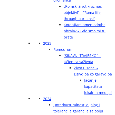
dromenca“
„Romski život kroz naš
objektiv!“ – “Roma life
through our lens!”
Kote sijam amen odothe,
phrala? – Gde smo mi tu
brate
2023
Romodrom
“SIKAVNI TRAJESKO“ –
Učionica saživota
Život u senci –
Dživdipa ko garavdipa
Jačanje
kapaciteta
lokalnih medija!
2024
„Interkurturalnost, dijalog i
tolerancija garancija za bolju