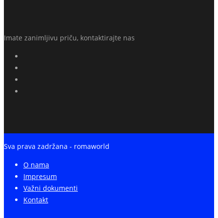
Imate zanimljivu priču, kontaktirajte nas
Sva prava zadržana - romaworld
O nama
Impresum
Važni dokumenti
Kontakt