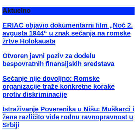
Aktuelno
ERIAC objavio dokumentarni film „Noć 2.
avgusta 1944“ u znak sećanja na romske
žrtve Holokausta
Otvoren javni poziv za dodelu
bespovratnih finansijskih sredstava
Sećanje nije dovoljno: Romske
organizacije traže konkretne korake
protiv diskriminacije
Istraživanje Poverenika u Nišu: Muškarci i
žene različito vide rodnu ravnopravnost u
Srbiji