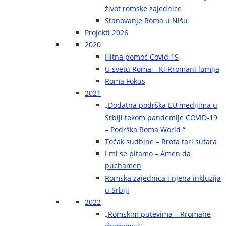
život romske zajednice
Stanovanje Roma u Nišu
Projekti 2026
2020
Hitna pomoć Covid 19
U svetu Roma – Ki Rromani lumija
Roma Fokus
2021
„Dodatna podrška EU medijima u
Srbiji tokom pandemije COVID-19
– Podrška Roma World “
Točak sudbine – Rrota tari sutara
I mi se pitamo – Amen da
puchamen
Romska zajednica i njena inkluzija
u Srbiji
2022
„Romskim putevima – Rromane