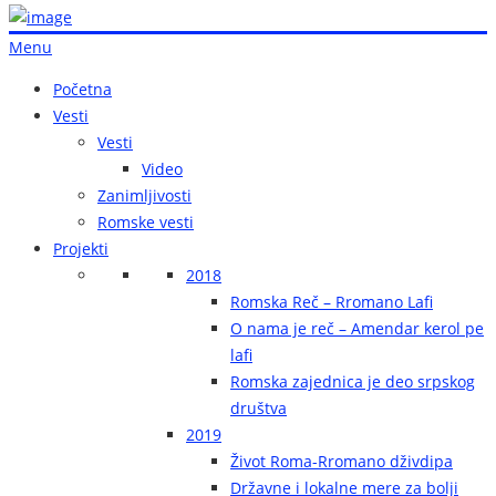
Menu
Početna
Vesti
Vesti
Video
Zanimljivosti
Romske vesti
Projekti
2018
Romska Reč – Rromano Lafi
O nama je reč – Amendar kerol pe
lafi
Romska zajednica je deo srpskog
društva
2019
Život Roma-Rromano dživdipa
Državne i lokalne mere za bolji