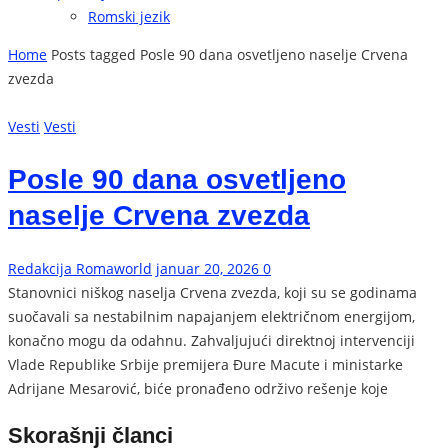
Romski jezik
Home
Posts tagged Posle 90 dana osvetljeno naselje Crvena
zvezda
Vesti
Vesti
Posle 90 dana osvetljeno
naselje Crvena zvezda
Redakcija Romaworld
januar 20, 2026
0
Stanovnici niškog naselja Crvena zvezda, koji su se godinama
suočavali sa nestabilnim napajanjem električnom energijom,
konačno mogu da odahnu. Zahvaljujući direktnoj intervenciji
Vlade Republike Srbije premijera Đure Macute i ministarke
Adrijane Mesarović, biće pronađeno održivo rešenje koje
Skorašnji članci