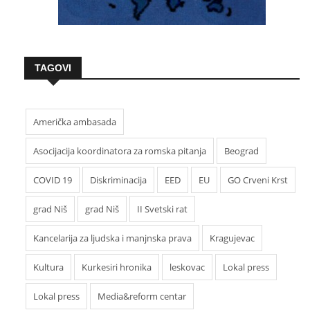
TAGOVI
Američka ambasada
Asocijacija koordinatora za romska pitanja
Beograd
COVID 19
Diskriminacija
EED
EU
GO Crveni Krst
grad Niš
grad Niš
II Svetski rat
Kancelarija za ljudska i manjnska prava
Kragujevac
Kultura
Kurkesiri hronika
leskovac
Lokal press
Lokal press
Media&reform centar