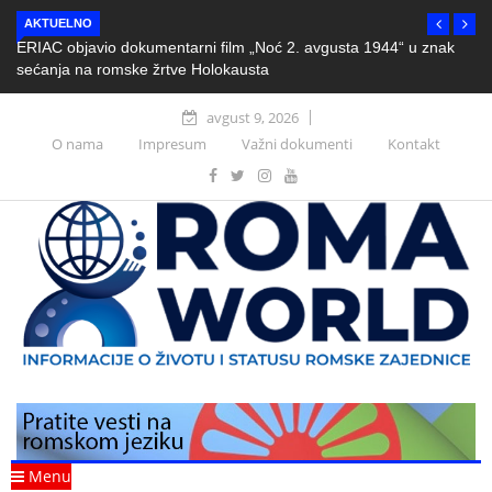
AKTUELNO
ERIAC objavio dokumentarni film „Noć 2. avgusta 1944“ u znak
sećanja na romske žrtve Holokausta
avgust 9, 2026
O nama
Impresum
Važni dokumenti
Kontakt
Menu