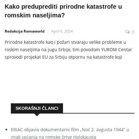
Kako preduprediti prirodne katastrofe u
romskim naseljima?
Redakcija Romaworld
April 6, 2024
0
Prirodne katastrofe kao i požari stvaraju velike probleme u
roskim naseljima na jugu Srbije, tim povodom YUROM Centar
sprovodi projekat EU za Srbiju otpornu na katastrofe koji
između ostalog ima za cilj edukovati romske aktiviste kako i na
koji način da postanu deo kriznih štabova za vanredne
SKORAŠNJI ČLANCI
ERIAC objavio dokumentarni film „Noć 2. avgusta 1944“ u
znak sećanja na romske žrtve Holokausta