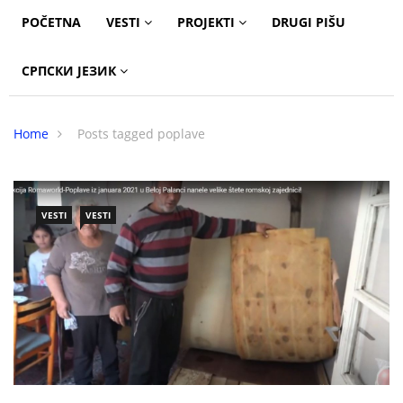
POČETNA
VESTI
PROJEKTI
DRUGI PIŠU
СРПСКИ ЈЕЗИК
Home
Posts tagged poplave
VESTI
VESTI