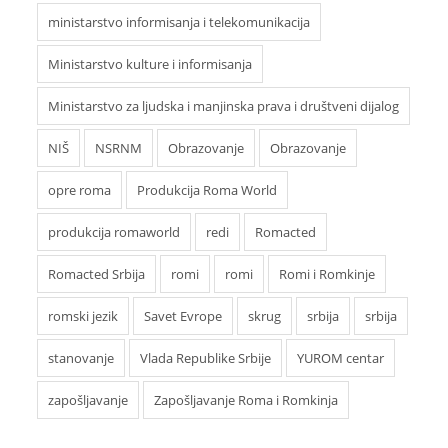
ministarstvo informisanja i telekomunikacija
Ministarstvo kulture i informisanja
Ministarstvo za ljudska i manjinska prava i društveni dijalog
NIŠ
NSRNM
Obrazovanje
Obrazovanje
opre roma
Produkcija Roma World
produkcija romaworld
redi
Romacted
Romacted Srbija
romi
romi
Romi i Romkinje
romski jezik
Savet Evrope
skrug
srbija
srbija
stanovanje
Vlada Republike Srbije
YUROM centar
zapošljavanje
Zapošljavanje Roma i Romkinja