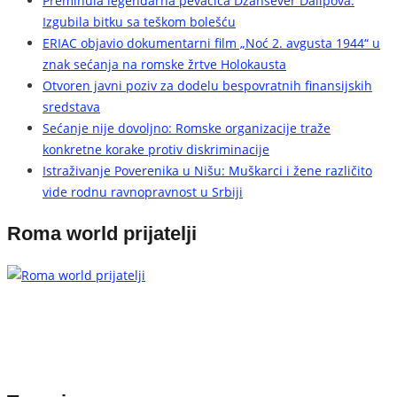
Preminula legendarna pevačica Džansever Dalipova:
Izgubila bitku sa teškom bolešću
ERIAC objavio dokumentarni film „Noć 2. avgusta 1944“ u
znak sećanja na romske žrtve Holokausta
Otvoren javni poziv za dodelu bespovratnih finansijskih
sredstava
Sećanje nije dovoljno: Romske organizacije traže
konkretne korake protiv diskriminacije
Istraživanje Poverenika u Nišu: Muškarci i žene različito
vide rodnu ravnopravnost u Srbiji
Roma world prijatelji