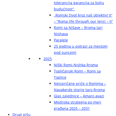
tolerancija garancija za bolju
budućnost“.
„Romski život kroz naš objektiv! II“
– “Roma life through our lens! – II”
Romi sa Nišave – Rroma tari
Nishava
Paralele
25 godina u potrazi za mestom
pod suncem!
2025
Niški Romi-Nishka Rroma
Topličanski Romi – Romi sa
Toplice
Neispričane priče o Romima –
Navakerde storije taro Rroma
Glas zajednice – Amaro avazi
Medijska strategija po meri
građana 2025 – 2031
Drugi pišu