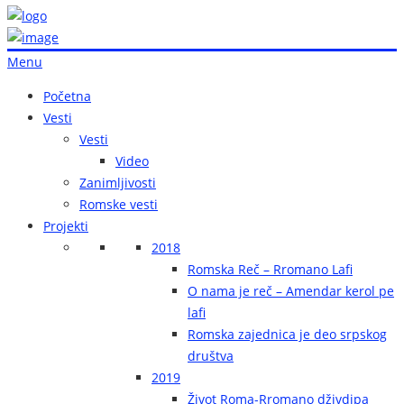
Menu
Početna
Vesti
Vesti
Video
Zanimljivosti
Romske vesti
Projekti
2018
Romska Reč – Rromano Lafi
O nama je reč – Amendar kerol pe
lafi
Romska zajednica je deo srpskog
društva
2019
Život Roma-Rromano dživdipa