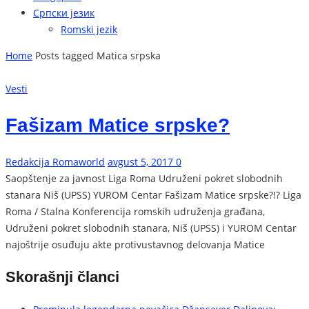
Српски језик
Romski jezik
Home
Posts tagged Matica srpska
Vesti
Fašizam Matice srpske?
Redakcija Romaworld
avgust 5, 2017
0
Saopštenje za javnost Liga Roma Udruženi pokret slobodnih
stanara Niš (UPSS) YUROM Centar Fašizam Matice srpske?!? Liga
Roma / Stalna Konferencija romskih udruženja građana,
Udruženi pokret slobodnih stanara, Niš (UPSS) i YUROM Centar
najoštrije osuđuju akte protivustavnog delovanja Matice
Skorašnji članci