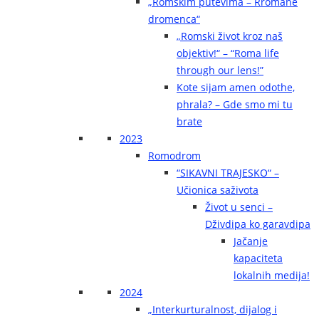
„Romskim putevima – Rromane
dromenca“
„Romski život kroz naš
objektiv!“ – “Roma life
through our lens!”
Kote sijam amen odothe,
phrala? – Gde smo mi tu
brate
2023
Romodrom
“SIKAVNI TRAJESKO“ –
Učionica saživota
Život u senci –
Dživdipa ko garavdipa
Jačanje
kapaciteta
lokalnih medija!
2024
„Interkurturalnost, dijalog i