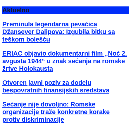
Aktuelno
Preminula legendarna pevačica
Džansever Dalipova: Izgubila bitku sa
teškom bolešću
ERIAC objavio dokumentarni film „Noć 2.
avgusta 1944“ u znak sećanja na romske
žrtve Holokausta
Otvoren javni poziv za dodelu
bespovratnih finansijskih sredstava
Sećanje nije dovoljno: Romske
organizacije traže konkretne korake
protiv diskriminacije