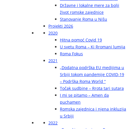
Državne i lokalne mere za bolji
život romske zajednice
Stanovanje Roma u Nišu
Projekti 2026
2020
Hitna pomoć Covid 19
U svetu Roma – Ki Rromani lumija
Roma Fokus
2021
„Dodatna podrška EU medijima u
Srbiji tokom pandemije COVID-19
– Podrška Roma World “
Točak sudbine – Rrota tari sutara
I mi se pitamo – Amen da
puchamen
Romska zajednica i njena inkluzija
u Srbiji
2022