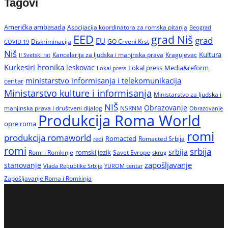
Tagovi
Američka ambasada
Asocijacija koordinatora za romska pitanja
Beograd
EED
grad Niš
grad
EU
Diskriminacija
GO Crveni Krst
COVID 19
Niš
Kultura
Kancelarija za ljudska i manjnska prava
Kragujevac
II Svetski rat
Kurkesiri hronika
leskovac
Media&reform
Lokal press
Lokal press
ministarstvo informisanja i telekomunikacija
centar
Ministarstvo kulture i informisanja
Ministarstvo za ljudska i
NIŠ
Obrazovanje
manjinska prava i društveni dijalog
NSRNM
Obrazovanje
Produkcija Roma World
opre roma
romi
produkcija romaworld
Romacted
Romacted Srbija
redi
romi
srbija
srbija
Romi i Romkinje
romski jezik
Savet Evrope
skrug
zapošljavanje
stanovanje
Vlada Republike Srbije
YUROM centar
Zapošljavanje Roma i Romkinja