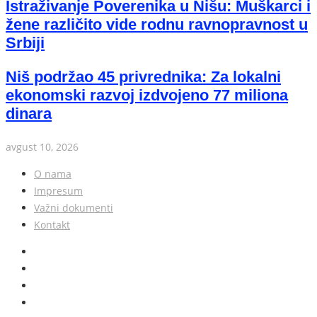
Istraživanje Poverenika u Nišu: Muškarci i
žene različito vide rodnu ravnopravnost u
Srbiji
Niš podržao 45 privrednika: Za lokalni
ekonomski razvoj izdvojeno 77 miliona
dinara
avgust 10, 2026
O nama
Impresum
Važni dokumenti
Kontakt