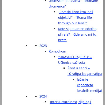
„Romskim putevima – Rromane
dromenca“
„Romski život kroz naš
objektiv!“ – “Roma life
through our lens!”
Kote sijam amen odothe,
phrala? – Gde smo mi tu
brate
2023
Romodrom
“SIKAVNI TRAJESKO“ –
Učionica saživota
Život u senci –
Dživdipa ko garavdipa
Jačanje
kapaciteta
lokalnih medija!
2024
„Interkurturalnost, dijalog i