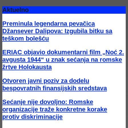
Aktuelno
Preminula legendarna pevačica
Džansever Dalipova: Izgubila bitku sa
teškom bolešću
ERIAC objavio dokumentarni film „Noć 2.
avgusta 1944“ u znak sećanja na romske
žrtve Holokausta
Otvoren javni poziv za dodelu
bespovratnih finansijskih sredstava
Sećanje nije dovoljno: Romske
organizacije traže konkretne korake
protiv diskriminacije