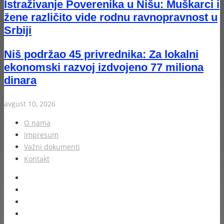
Istraživanje Poverenika u Nišu: Muškarci i
žene različito vide rodnu ravnopravnost u
Srbiji
Niš podržao 45 privrednika: Za lokalni
ekonomski razvoj izdvojeno 77 miliona
dinara
avgust 10, 2026
O nama
Impresum
Važni dokumenti
Kontakt