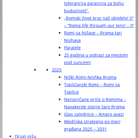
tolerancija garancija za bolju
budućnost“.
„Romski život kroz naš objektiv! II“
– “Roma life through our lens! – II”
Romi sa Nišave – Rroma tari
Nishava
Paralele
25 godina u potrazi za mestom
pod suncem!
2025
Niški Romi-Nishka Rroma
Topličanski Romi – Romi sa
Toplice
Neispričane priče o Romima –
Navakerde storije taro Rroma
Glas zajednice – Amaro avazi
Medijska strategija po meri
građana 2025 – 2031
Drugi pišu