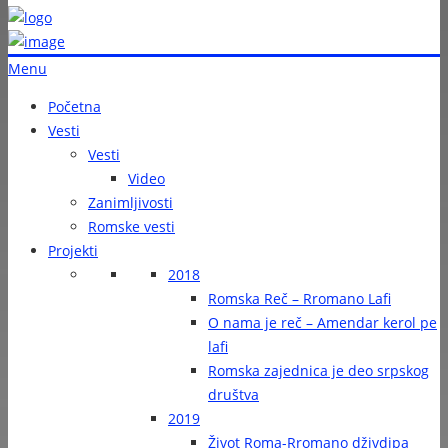
Menu
Početna
Vesti
Vesti
Video
Zanimljivosti
Romske vesti
Projekti
2018
Romska Reč – Rromano Lafi
O nama je reč – Amendar kerol pe
lafi
Romska zajednica je deo srpskog
društva
2019
Život Roma-Rromano dživdipa