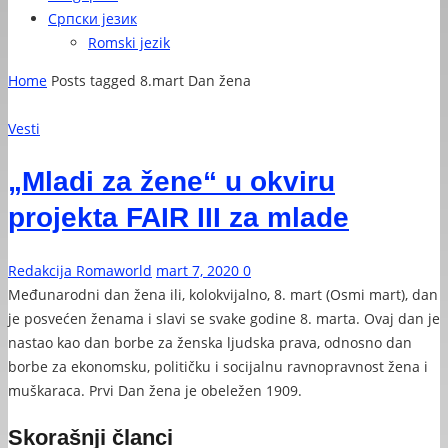
Српски језик
Romski jezik
Home
Posts tagged 8.mart Dan žena
Vesti
„Mladi za žene“ u okviru
projekta FAIR III za mlade
Redakcija Romaworld
mart 7, 2020
0
Međunarodni dan žena ili, kolokvijalno, 8. mart (Osmi mart), dan
je posvećen ženama i slavi se svake godine 8. marta. Ovaj dan je
nastao kao dan borbe za ženska ljudska prava, odnosno dan
borbe za ekonomsku, političku i socijalnu ravnopravnost žena i
muškaraca. Prvi Dan žena je obeležen 1909.
Skorašnji članci