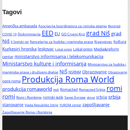
Tagovi
Američka ambasada
Asocijacija koordinatora za romska pitanja
Beograd
EED
grad Niš
grad
EU
Diskriminacija
GO Crveni Krst
COVID 19
Niš
Kultura
Kancelarija za ljudska i manjnska prava
Kragujevac
II Svetski rat
Kurkesiri hronika
leskovac
Media&reform
Lokal press
Lokal press
ministarstvo informisanja i telekomunikacija
centar
Ministarstvo kulture i informisanja
Ministarstvo za ljudska i
NIŠ
Obrazovanje
manjinska prava i društveni dijalog
NSRNM
Obrazovanje
Produkcija Roma World
opre roma
romi
produkcija romaworld
Romacted
Romacted Srbija
redi
romi
srbija
srbija
Romi i Romkinje
romski jezik
Savet Evrope
skrug
zapošljavanje
stanovanje
Vlada Republike Srbije
YUROM centar
Zapošljavanje Roma i Romkinja