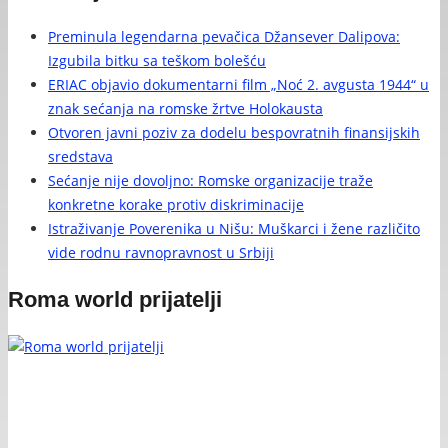
Preminula legendarna pevačica Džansever Dalipova:
Izgubila bitku sa teškom bolešću
ERIAC objavio dokumentarni film „Noć 2. avgusta 1944“ u
znak sećanja na romske žrtve Holokausta
Otvoren javni poziv za dodelu bespovratnih finansijskih
sredstava
Sećanje nije dovoljno: Romske organizacije traže
konkretne korake protiv diskriminacije
Istraživanje Poverenika u Nišu: Muškarci i žene različito
vide rodnu ravnopravnost u Srbiji
Roma world prijatelji