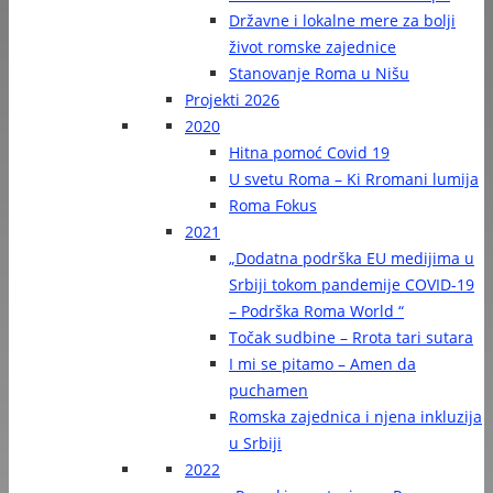
Državne i lokalne mere za bolji
život romske zajednice
Stanovanje Roma u Nišu
Projekti 2026
2020
Hitna pomoć Covid 19
U svetu Roma – Ki Rromani lumija
Roma Fokus
2021
„Dodatna podrška EU medijima u
Srbiji tokom pandemije COVID-19
– Podrška Roma World “
Točak sudbine – Rrota tari sutara
I mi se pitamo – Amen da
puchamen
Romska zajednica i njena inkluzija
u Srbiji
2022