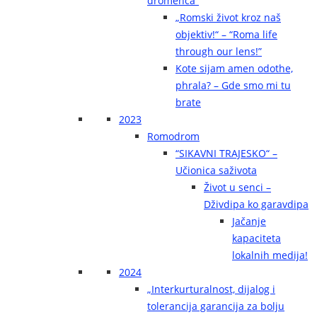
dromenca“
„Romski život kroz naš
objektiv!“ – “Roma life
through our lens!”
Kote sijam amen odothe,
phrala? – Gde smo mi tu
brate
2023
Romodrom
“SIKAVNI TRAJESKO“ –
Učionica saživota
Život u senci –
Dživdipa ko garavdipa
Jačanje
kapaciteta
lokalnih medija!
2024
„Interkurturalnost, dijalog i
tolerancija garancija za bolju