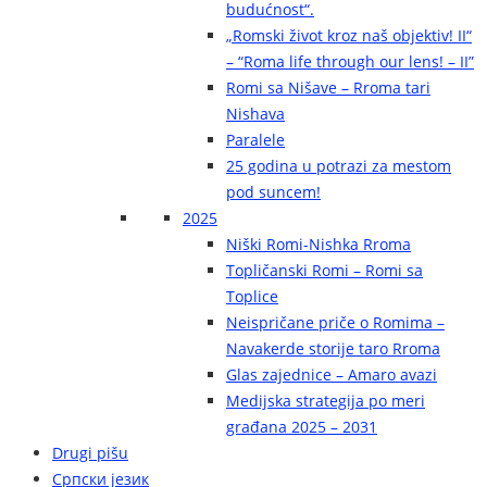
budućnost“.
„Romski život kroz naš objektiv! II“
– “Roma life through our lens! – II”
Romi sa Nišave – Rroma tari
Nishava
Paralele
25 godina u potrazi za mestom
pod suncem!
2025
Niški Romi-Nishka Rroma
Topličanski Romi – Romi sa
Toplice
Neispričane priče o Romima –
Navakerde storije taro Rroma
Glas zajednice – Amaro avazi
Medijska strategija po meri
građana 2025 – 2031
Drugi pišu
Српски језик