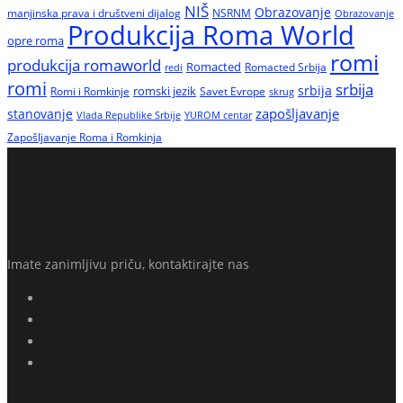
NIŠ
Obrazovanje
manjinska prava i društveni dijalog
NSRNM
Obrazovanje
Produkcija Roma World
opre roma
romi
produkcija romaworld
Romacted
Romacted Srbija
redi
romi
srbija
srbija
Romi i Romkinje
romski jezik
Savet Evrope
skrug
zapošljavanje
stanovanje
Vlada Republike Srbije
YUROM centar
Zapošljavanje Roma i Romkinja
Imate zanimljivu priču, kontaktirajte nas