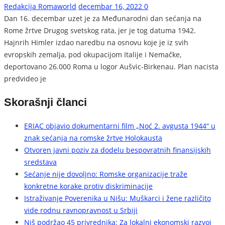
Redakcija Romaworld
decembar 16, 2022
0
Dan 16. decembar uzet je za Međunarodni dan sećanja na
Rome žrtve Drugog svetskog rata, jer je tog datuma 1942.
Hajnrih Himler izdao naredbu na osnovu koje je iz svih
evropskih zemalja, pod okupacijom Italije i Nemačke,
deportovano 26.000 Roma u logor Aušvic-Birkenau. Plan nacista
predvideo je
Skorašnji članci
ERIAC objavio dokumentarni film „Noć 2. avgusta 1944“ u
znak sećanja na romske žrtve Holokausta
Otvoren javni poziv za dodelu bespovratnih finansijskih
sredstava
Sećanje nije dovoljno: Romske organizacije traže
konkretne korake protiv diskriminacije
Istraživanje Poverenika u Nišu: Muškarci i žene različito
vide rodnu ravnopravnost u Srbiji
Niš podržao 45 privrednika: Za lokalni ekonomski razvoj