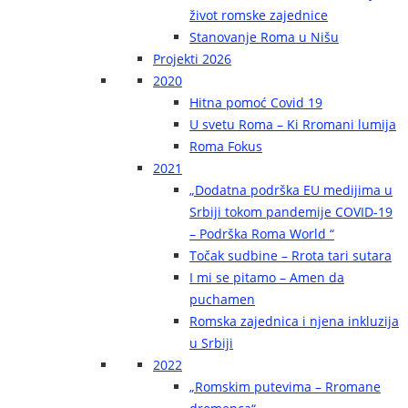
život romske zajednice
Stanovanje Roma u Nišu
Projekti 2026
2020
Hitna pomoć Covid 19
U svetu Roma – Ki Rromani lumija
Roma Fokus
2021
„Dodatna podrška EU medijima u
Srbiji tokom pandemije COVID-19
– Podrška Roma World “
Točak sudbine – Rrota tari sutara
I mi se pitamo – Amen da
puchamen
Romska zajednica i njena inkluzija
u Srbiji
2022
„Romskim putevima – Rromane