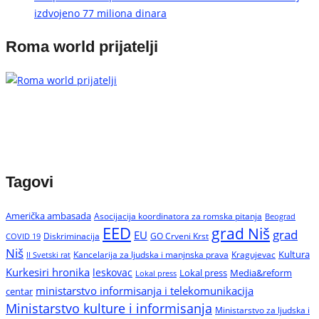
izdvojeno 77 miliona dinara
Roma world prijatelji
Tagovi
Američka ambasada
Asocijacija koordinatora za romska pitanja
Beograd
EED
grad Niš
grad
EU
Diskriminacija
GO Crveni Krst
COVID 19
Niš
Kultura
Kancelarija za ljudska i manjnska prava
Kragujevac
II Svetski rat
Kurkesiri hronika
leskovac
Media&reform
Lokal press
Lokal press
ministarstvo informisanja i telekomunikacija
centar
Ministarstvo kulture i informisanja
Ministarstvo za ljudska i