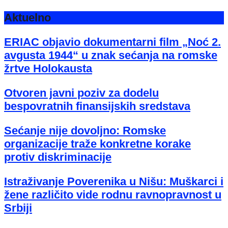
Aktuelno
ERIAC objavio dokumentarni film „Noć 2.
avgusta 1944“ u znak sećanja na romske
žrtve Holokausta
Otvoren javni poziv za dodelu
bespovratnih finansijskih sredstava
Sećanje nije dovoljno: Romske
organizacije traže konkretne korake
protiv diskriminacije
Istraživanje Poverenika u Nišu: Muškarci i
žene različito vide rodnu ravnopravnost u
Srbiji