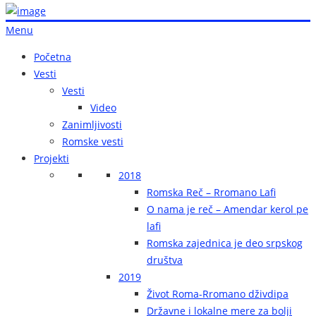
Menu
Početna
Vesti
Vesti
Video
Zanimljivosti
Romske vesti
Projekti
2018
Romska Reč – Rromano Lafi
O nama je reč – Amendar kerol pe
lafi
Romska zajednica je deo srpskog
društva
2019
Život Roma-Rromano dživdipa
Državne i lokalne mere za bolji