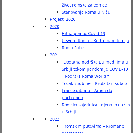
život romske zajednice
Stanovanje Roma u Nišu
Projekti 2026
2020
Hitna pomoć Covid 19
U svetu Roma – Ki Rromani lumija
Roma Fokus
2021
„Dodatna podrška EU medijima u
Srbiji tokom pandemije COVID-19
– Podrška Roma World “
Točak sudbine – Rrota tari sutara
I mi se pitamo – Amen da
puchamen
Romska zajednica i njena inkluzija
u Srbiji
2022
„Romskim putevima – Rromane