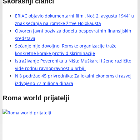
Skorašnji članci
ERIAC objavio dokumentarni film „Noć 2. avgusta 1944“ u
znak sećanja na romske žrtve Holokausta
Otvoren javni poziv za dodelu bespovratnih finansijskih
sredstava
Sećanje nije dovoljno: Romske organizacije traže
konkretne korake protiv diskriminacije
Istraživanje Poverenika u Nišu: Muškarci i žene različito
vide rodnu ravnopravnost u Srbiji
Niš podržao 45 privrednika: Za lokalni ekonomski razvoj
izdvojeno 77 miliona dinara
Roma world prijatelji