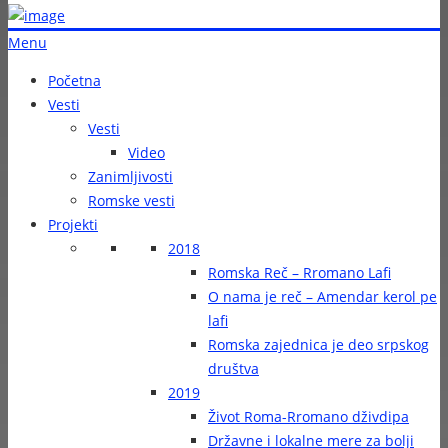
Menu
Početna
Vesti
Vesti
Video
Zanimljivosti
Romske vesti
Projekti
2018
Romska Reč – Rromano Lafi
O nama je reč – Amendar kerol pe
lafi
Romska zajednica je deo srpskog
društva
2019
Život Roma-Rromano dživdipa
Državne i lokalne mere za bolji