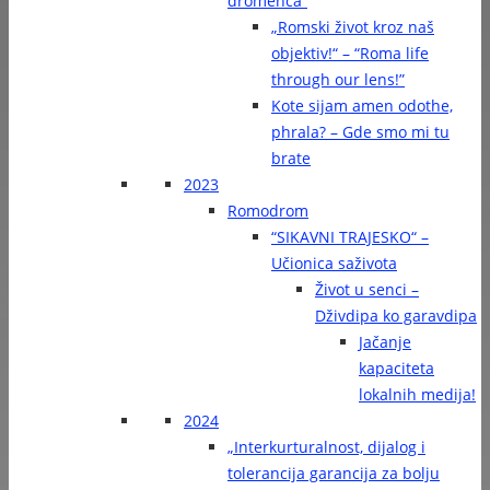
dromenca“
„Romski život kroz naš
objektiv!“ – “Roma life
through our lens!”
Kote sijam amen odothe,
phrala? – Gde smo mi tu
brate
2023
Romodrom
“SIKAVNI TRAJESKO“ –
Učionica saživota
Život u senci –
Dživdipa ko garavdipa
Jačanje
kapaciteta
lokalnih medija!
2024
„Interkurturalnost, dijalog i
tolerancija garancija za bolju