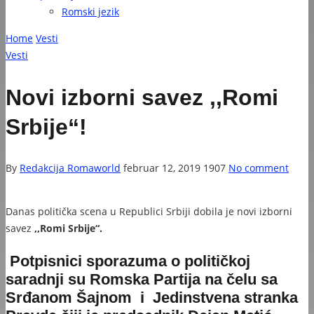
Romski jezik
Home
Vesti
Vesti
Novi izborni savez ,,Romi
Srbije“!
By
Redakcija Romaworld
februar 12, 2019
1907
No comment
Danas politička scena u Republici Srbiji dobila je novi izborni
savez
,,Romi Srbije“.
Potpisnici sporazuma o političkoj
saradnji su
Romska Partija
na čelu sa
Srđanom Šajnom i
Jedinstvena stranka