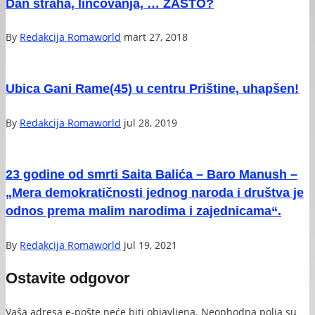
Dan straha, linčovanja, … ZAŠTO?
By
Redakcija Romaworld
mart 27, 2018
Ubica Gani Rame(45) u centru Prištine, uhapšen!
By
Redakcija Romaworld
jul 28, 2019
23 godine od smrti Saita Balića – Baro Manush –
„Mera demokratičnosti jednog naroda i društva je
odnos prema malim narodima i zajednicama“.
By
Redakcija Romaworld
jul 19, 2021
Ostavite odgovor
Vaša adresa e-pošte neće biti objavljena.
Neophodna polja su