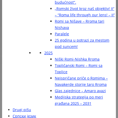
budućnost“.
„Romski život kroz naš objektiv! II“
– “Roma life through our lens! – II”
Romi sa Nišave – Rroma tari
Nishava
Paralele
25 godina u potrazi za mestom
pod suncem!
2025
Niški Romi-Nishka Rroma
Topličanski Romi – Romi sa
Toplice
Neispričane priče o Romima –
Navakerde storije taro Rroma
Glas zajednice – Amaro avazi
Medijska strategija po meri
građana 2025 – 2031
Drugi pišu
Српски језик