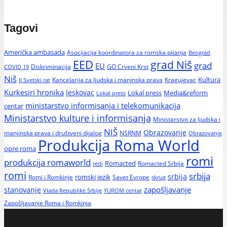
Tagovi
Američka ambasada
Asocijacija koordinatora za romska pitanja
Beograd
EED
grad Niš
grad
EU
Diskriminacija
GO Crveni Krst
COVID 19
Niš
Kultura
Kancelarija za ljudska i manjnska prava
Kragujevac
II Svetski rat
Kurkesiri hronika
leskovac
Media&reform
Lokal press
Lokal press
ministarstvo informisanja i telekomunikacija
centar
Ministarstvo kulture i informisanja
Ministarstvo za ljudska i
NIŠ
Obrazovanje
manjinska prava i društveni dijalog
NSRNM
Obrazovanje
Produkcija Roma World
opre roma
romi
produkcija romaworld
Romacted
Romacted Srbija
redi
romi
srbija
srbija
Romi i Romkinje
romski jezik
Savet Evrope
skrug
zapošljavanje
stanovanje
Vlada Republike Srbije
YUROM centar
Zapošljavanje Roma i Romkinja