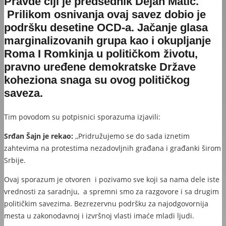
Pravde
čiji je predsednik Dejan Matić.
Prilikom osnivanja ovaj savez dobio je
podršku desetine OCD-a. Jačanje glasa
marginalizovanih grupa kao i okupljanje
Roma I Romkinja u političkom životu,
pravno uređene demokratske Države
koheziona snaga su ovog političkog
saveza.
Tim povodom su potpisnici sporazuma izjavili:
Srđan Šajn je rekao:
,,Pridružujemo se do sada iznetim
zahtevima na protestima nezadovljnih građana i građanki širom
Srbije.
Ovaj sporazum je otvoren i pozivamo sve koji sa nama dele iste
vrednosti za saradnju, a spremni smo za razgovore i sa drugim
političkim savezima. Bezrezervnu podršku za najodgovornija
mesta u zakonodavnoj i izvršnoj vlasti imaće mladi ljudi.