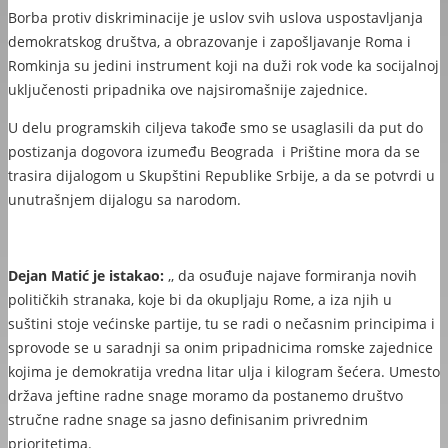
Borba protiv diskriminacije je uslov svih uslova uspostavljanja
demokratskog društva, a obrazovanje i zapošljavanje Roma i
Romkinja su jedini instrument koji na duži rok vode ka socijalnoj
uključenosti pripadnika ove najsiromašnije zajednice.
U delu programskih ciljeva takođe smo se usaglasili da put do
postizanja dogovora izumeđu Beograda i Prištine mora da se
trasira dijalogom u Skupštini Republike Srbije, a da se potvrdi u
unutrašnjem dijalogu sa narodom.
Dejan Matić je istakao:
,, da osuđuje najave formiranja novih
političkih stranaka, koje bi da okupljaju Rome, a iza njih u
suštini stoje većinske partije, tu se radi o nečasnim principima i
sprovode se u saradnji sa onim pripadnicima romske zajednice
kojima je demokratija vredna litar ulja i kilogram šećera. Umesto
država jeftine radne snage moramo da postanemo društvo
stručne radne snage sa jasno definisanim privrednim
prioritetima.