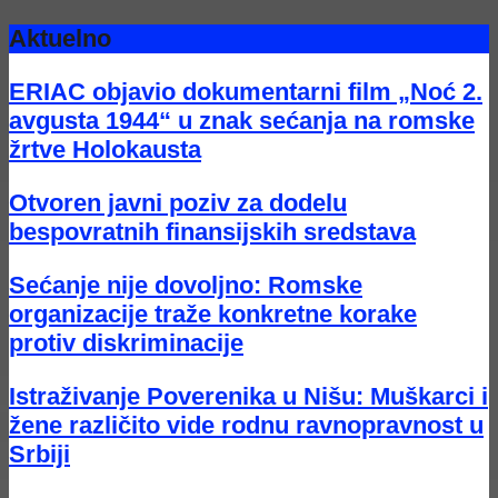
Aktuelno
ERIAC objavio dokumentarni film „Noć 2.
avgusta 1944“ u znak sećanja na romske
žrtve Holokausta
Otvoren javni poziv za dodelu
bespovratnih finansijskih sredstava
Sećanje nije dovoljno: Romske
organizacije traže konkretne korake
protiv diskriminacije
Istraživanje Poverenika u Nišu: Muškarci i
žene različito vide rodnu ravnopravnost u
Srbiji