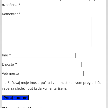
označena
*
Komentar
*
Ime
*
E-pošta
*
Veb mesto
Sačuvaj moje ime, e-poštu i veb mesto u ovom pregledaču
veba za sledeći put kada komentarišem.