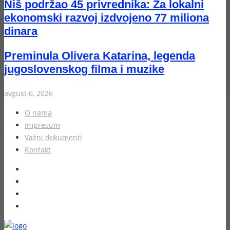
Niš podržao 45 privrednika: Za lokalni
ekonomski razvoj izdvojeno 77 miliona
dinara
Preminula Olivera Katarina, legenda
jugoslovenskog filma i muzike
avgust 6, 2026
O nama
Impresum
Važni dokumenti
Kontakt