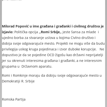
Milorad Popović u ime građana i građanki i civilnog društva je
izjavio:
Politička opcija
,,Romi Srbije,,
jeste šansa za mlade i
ujedno borba za stvaranje uslova u kojima Civlno društvo i
dobija svoje odgovarajuće mesto. Projekti ne mogu više da budu
privilegija uskog kruga pojedinaca i izvor duboke korupcije. Ne
dopustivo je da se pojedine OCD žigošu kao državni neprijatelji
jer su okrenuti interesima građana i građanki, a ne interesnim
grupama u Državnom aparatu.
Romi i Romkinje moraju da dobiju svoje odgovarajuće mesto u
Demokratiji R. Srbije
Romska Partija